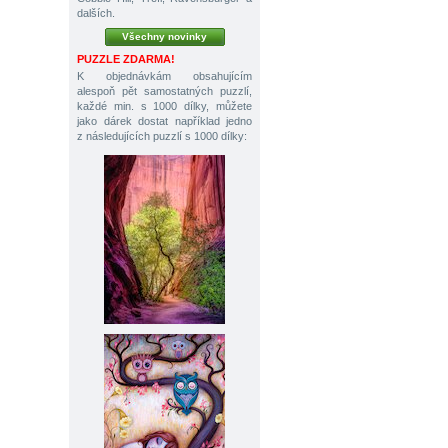
dalších.
Všechny novinky
PUZZLE ZDARMA!
K objednávkám obsahujícím
alespoň pět samostatných puzzlí,
každé min. s 1000 dílky, můžete
jako dárek dostat například jedno
z následujících puzzlí s 1000 dílky: