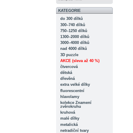
KATEGORIE
do 300 dílků
300–740 dílků
750–1250 dílků
1300–2000 dílků
3000–4000 dílků
nad 4000 dílků
3D puzzle
AKCE (sleva až 40 %)
čtvercová
dětská
dřevěná
extra velké dílky
fluorescentní
hlavolamy
kolekce Znamení
zvěrokruhu
kruhová
malé dílky
metalická
netradiční tvary