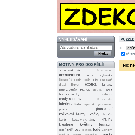
VYHLEDÁVÁNÍ
PUZZLE
od
dětsk
MOTIVY PRO DOSPĚLÉ
Nic ne
abstraktní umění
Amsterdam
architektura
auta
cyklistika
černobílé
delfíni
déšť
děti
dinosauři
exotika
draci
Egypt
fantasy
hory
filmy a seriály
Francie
gothic
hrady a zámky
hudební
chaty a domy
Chorvatsko
interiéry
Itálie
Japonsko
jednorožci
jídlo a pití
jezera
kočkovité šelmy
kočky
koláže
krajiny
koně
kostely a chrámy
kreslené
květiny
legrační
lesy
lodě
lesní zvěř
letadla
Londýn
města
majáky
mapy
medvědi