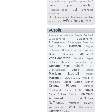
Můj malý pony
plyšáci
podmořské
povolání
policie
Popelka
psi
Prasátko Peppa
Sněhurka
Spider‐Man
stavební a zemědělské stroje
venkov
zvířata
ženy a dívky
vesmír
víly
AUTOŘI
Afremov
Arcimboldo
Bosch
Botticelli
J. Brueghel st.
P. Brueghel ml.
P. Brueghel st.
Caravaggio
Cézanne
Davison
Dalí
David
Degas
Delacroix
Delon
Francés
Galchutt
van Gogh
Gaudí
Gauguin
van Haasteren
Hardwick
Hayez
Hokusai
Kagaya
Kandinskij
Kim
Kinkade
Klimt
Krásný
J. Lee
E. B. Leighton
Lušpin
Macke
Maclean
Macneil
Manet
Marchetti
Misstigri
Michelangelo
Modigliani
Monet
Mucha
Munch
Ortega
Pinson
Raffaello
Russo
Ruyer
Rembrandt
Renoir
Schimmel
Ryba
S. Park
Seurat
A. Stewart
A. Stokes
N. Thomas
Vermeer
da Vinci
Wall
Wachtmeister
Waterhouse
wumples
Yerka