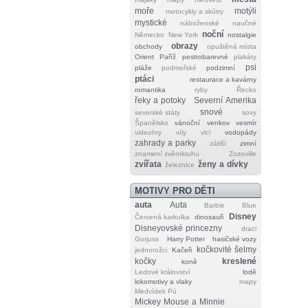
moře
motýli
motocykly a skútry
mystické
náboženské
naučné
noční
Německo
New York
nostalgie
obrazy
obchody
opuštěná místa
Orient
Paříž
pestrobarevné
plakáty
psi
pláže
podmořské
podzimní
ptáci
restaurace a kavárny
romantika
ryby
Řecko
řeky a potoky
Severní Amerika
snové
severské státy
sovy
Španělsko
vánoční
venkov
vesmír
videohry
víly
vlci
vodopády
zahrady a parky
zátiší
zimní
znamení zvěrokruhu
Zozoville
zvířata
ženy a dívky
železnice
MOTIVY PRO DĚTI
auta
Auta
Barbie
Blue
Disney
Červená karkulka
dinosauři
Disneyovské princezny
draci
Gorjuss
Harry Potter
hasičské vozy
kočkovité šelmy
jednorožci
Kačeři
kočky
kreslené
koně
Ledové království
lodě
lokomotivy a vlaky
mapy
Medvídek Pú
Mickey Mouse a Minnie