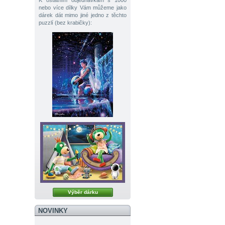
K ostatním objednávkám s 1000
nebo více dílky Vám můžeme jako
dárek dát mimo jiné jedno z těchto
puzzlí (bez krabičky):
Výběr dárku
NOVINKY