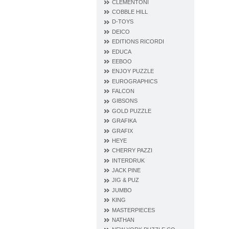
CLEMENTONI
COBBLE HILL
D‐TOYS
DEICO
EDITIONS RICORDI
EDUCA
EEBOO
ENJOY PUZZLE
EUROGRAPHICS
FALCON
GIBSONS
GOLD PUZZLE
GRAFIKA
GRAFIX
HEYE
CHERRY PAZZI
INTERDRUK
JACK PINE
JIG & PUZ
JUMBO
KING
MASTERPIECES
NATHAN