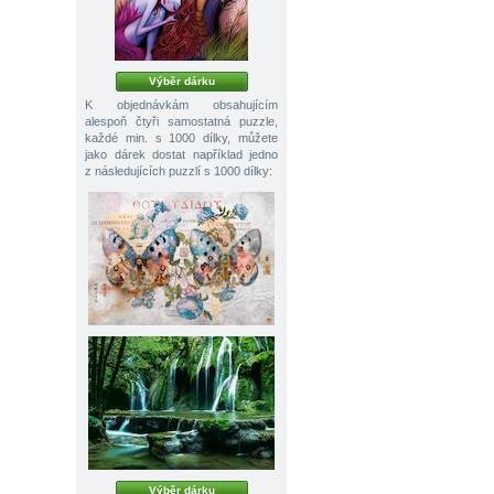
Výběr dárku
K objednávkám obsahujícím
alespoň čtyři samostatná puzzle,
každé min. s 1000 dílky, můžete
jako dárek dostat například jedno
z následujících puzzlí s 1000 dílky:
Výběr dárku