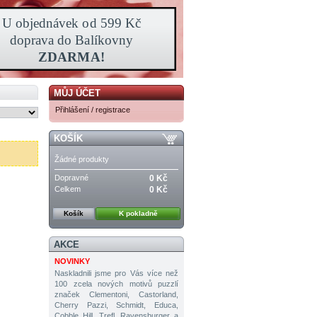
MŮJ ÚČET
Přihlášení / registrace
KOŠÍK
Žádné produkty
Dopravné
0 Kč
Celkem
0 Kč
Košík
K pokladně
AKCE
NOVINKY
Naskladnili jsme pro Vás více než
100 zcela nových motivů puzzlí
značek Clementoni, Castorland,
Cherry Pazzi, Schmidt, Educa,
Cobble Hill, Trefl, Ravensburger a