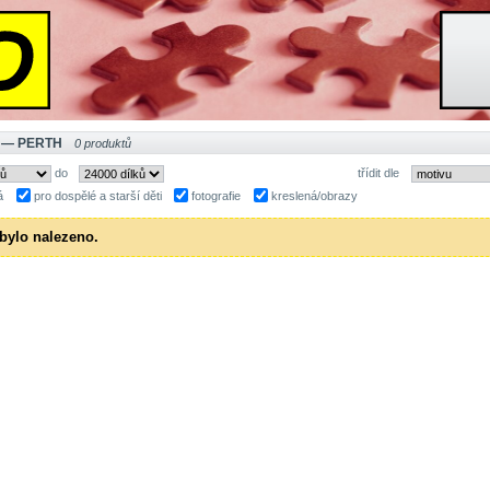
 — PERTH
0 produktů
do
třídit dle
á
pro dospělé a starší děti
fotografie
kreslená/obrazy
bylo nalezeno.