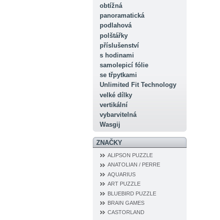
obtížná
panoramatická
podlahová
polštářky
příslušenství
s hodinami
samolepicí fólie
se třpytkami
Unlimited Fit Technology
velké dílky
vertikální
vybarvitelná
Wasgij
ZNAČKY
ALIPSON PUZZLE
ANATOLIAN / PERRE
AQUARIUS
ART PUZZLE
BLUEBIRD PUZZLE
BRAIN GAMES
CASTORLAND