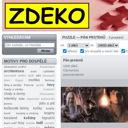
VYHLEDÁVÁNÍ
PUZZLE — PÁN PRSTENŮ
5 produktů
od
do
dětská
pro dospělé a starší děti
f
Pán prstenů
MOTIVY PRO DOSPĚLÉ
1000 dílků
abstraktní umění
Amsterdam
Clementoni
architektura
auta
cyklistika
panoramatické
černobílé
delfíni
déšť
děti
dinosauři
exotika
draci
Egypt
fantasy
hory
filmy a seriály
Francie
gothic
hrady a zámky
hudební
chaty a domy
Chorvatsko
interiéry
Itálie
Japonsko
jednorožci
jídlo a pití
jezera
kočkovité šelmy
kočky
koláže
krajiny
koně
kostely a chrámy
kreslené
květiny
legrační
lesy
lodě
lesní zvěř
letadla
Londýn
města
majáky
mapy
medvědi