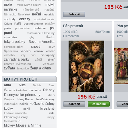
moře
motýli
motocykly a skútry
195 Kč
22
mystické
náboženské
naučné
noční
Zobrazit
Německo
New York
nostalgie
obrazy
obchody
opuštěná místa
Orient
Paříž
pestrobarevné
plakáty
Pán prstenů
Pán pr
psi
pláže
podmořské
podzimní
1000 dílků
50 × 70 cm
1000 díl
ptáci
restaurace a kavárny
Clementoni
Trefl
romantika
ryby
Řecko
řeky a potoky
Severní Amerika
snové
severské státy
sovy
Španělsko
vánoční
venkov
vesmír
videohry
víly
vlci
vodopády
zahrady a parky
zátiší
zimní
znamení zvěrokruhu
Zozoville
zvířata
ženy a dívky
železnice
MOTIVY PRO DĚTI
auta
Auta
Barbie
Blue
Disney
Červená karkulka
dinosauři
Disneyovské princezny
draci
195 Kč
229 Kč
Gorjuss
Harry Potter
hasičské vozy
kočkovité šelmy
jednorožci
Kačeři
Zobrazit
Do košíku
Zobr
kočky
kreslené
koně
Ledové království
lodě
lokomotivy a vlaky
mapy
Medvídek Pú
Mickey Mouse a Minnie