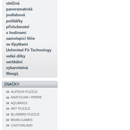
obtížná
panoramatická
podlahová
polštářky
příslušenství
s hodinami
samolepicí fólie
se třpytkami
Unlimited Fit Technology
velké dílky
vertikální
vybarvitelná
Wasgij
ZNAČKY
ALIPSON PUZZLE
ANATOLIAN / PERRE
AQUARIUS
ART PUZZLE
BLUEBIRD PUZZLE
BRAIN GAMES
CASTORLAND