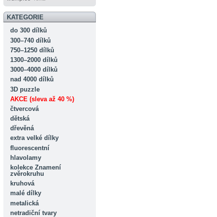
KATEGORIE
do 300 dílků
300–740 dílků
750–1250 dílků
1300–2000 dílků
3000–4000 dílků
nad 4000 dílků
3D puzzle
AKCE (sleva až 40 %)
čtvercová
dětská
dřevěná
extra velké dílky
fluorescentní
hlavolamy
kolekce Znamení
zvěrokruhu
kruhová
malé dílky
metalická
netradiční tvary