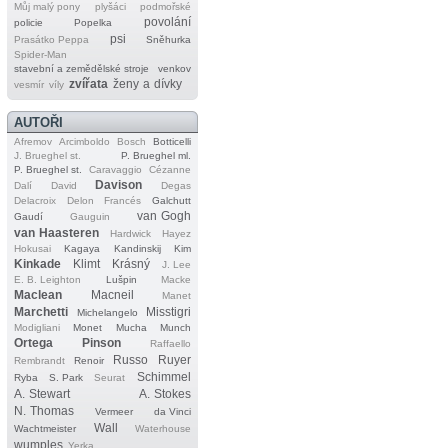
Můj malý pony
plyšáci
podmořské
povolání
policie
Popelka
psi
Prasátko Peppa
Sněhurka
Spider‐Man
stavební a zemědělské stroje
venkov
zvířata
ženy a dívky
vesmír
víly
AUTOŘI
Afremov
Arcimboldo
Bosch
Botticelli
J. Brueghel st.
P. Brueghel ml.
P. Brueghel st.
Caravaggio
Cézanne
Davison
Dalí
David
Degas
Delacroix
Delon
Francés
Galchutt
van Gogh
Gaudí
Gauguin
van Haasteren
Hardwick
Hayez
Hokusai
Kagaya
Kandinskij
Kim
Kinkade
Klimt
Krásný
J. Lee
E. B. Leighton
Lušpin
Macke
Maclean
Macneil
Manet
Marchetti
Misstigri
Michelangelo
Modigliani
Monet
Mucha
Munch
Ortega
Pinson
Raffaello
Russo
Ruyer
Rembrandt
Renoir
Schimmel
Ryba
S. Park
Seurat
A. Stewart
A. Stokes
N. Thomas
Vermeer
da Vinci
Wall
Wachtmeister
Waterhouse
wumples
Yerka