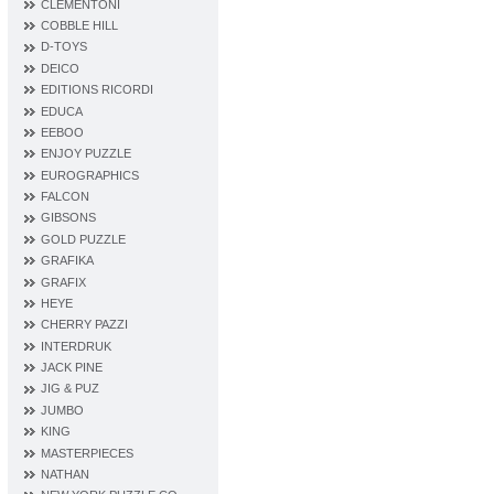
CLEMENTONI
COBBLE HILL
D‐TOYS
DEICO
EDITIONS RICORDI
EDUCA
EEBOO
ENJOY PUZZLE
EUROGRAPHICS
FALCON
GIBSONS
GOLD PUZZLE
GRAFIKA
GRAFIX
HEYE
CHERRY PAZZI
INTERDRUK
JACK PINE
JIG & PUZ
JUMBO
KING
MASTERPIECES
NATHAN