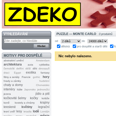
VYHLEDÁVÁNÍ
PUZZLE — MONTE CARLO
0 produktů
od
do
dětská
pro dospělé a starší děti
f
MOTIVY PRO DOSPĚLÉ
Nic nebylo nalezeno.
abstraktní umění
Amsterdam
architektura
auta
cyklistika
černobílé
delfíni
déšť
děti
dinosauři
exotika
draci
Egypt
fantasy
hory
filmy a seriály
Francie
gothic
hrady a zámky
hudební
chaty a domy
Chorvatsko
interiéry
Itálie
Japonsko
jednorožci
jídlo a pití
jezera
kočkovité šelmy
kočky
koláže
krajiny
koně
kostely a chrámy
kreslené
květiny
legrační
lesy
lodě
lesní zvěř
letadla
Londýn
města
majáky
mapy
medvědi