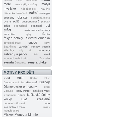
moře
motýli
motocykly a skútry
mystické
náboženské
naučné
noční
Německo
New York
nostalgie
obrazy
obchody
opuštěná místa
Orient
Paříž
pestrobarevné
plakáty
psi
pláže
podmořské
podzimní
ptáci
restaurace a kavárny
romantika
ryby
Řecko
řeky a potoky
Severní Amerika
snové
severské státy
sovy
Španělsko
vánoční
venkov
vesmír
videohry
víly
vlci
vodopády
zahrady a parky
zátiší
zimní
znamení zvěrokruhu
Zozoville
zvířata
ženy a dívky
železnice
MOTIVY PRO DĚTI
auta
Auta
Barbie
Blue
Disney
Červená karkulka
dinosauři
Disneyovské princezny
draci
Gorjuss
Harry Potter
hasičské vozy
kočkovité šelmy
jednorožci
Kačeři
kočky
kreslené
koně
Ledové království
lodě
lokomotivy a vlaky
mapy
Medvídek Pú
Mickey Mouse a Minnie