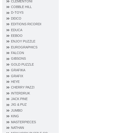
CLEMENTONI
COBBLE HILL
D‐TOYS
DEICO
EDITIONS RICORDI
EDUCA
EEBOO
ENJOY PUZZLE
EUROGRAPHICS
FALCON
GIBSONS
GOLD PUZZLE
GRAFIKA
GRAFIX
HEYE
CHERRY PAZZI
INTERDRUK
JACK PINE
JIG & PUZ
JUMBO
KING
MASTERPIECES
NATHAN