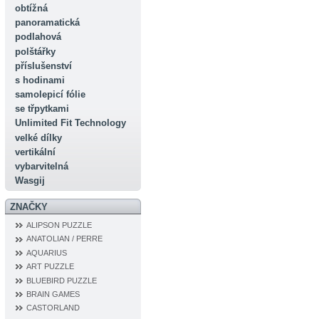
obtížná
panoramatická
podlahová
polštářky
příslušenství
s hodinami
samolepicí fólie
se třpytkami
Unlimited Fit Technology
velké dílky
vertikální
vybarvitelná
Wasgij
ZNAČKY
ALIPSON PUZZLE
ANATOLIAN / PERRE
AQUARIUS
ART PUZZLE
BLUEBIRD PUZZLE
BRAIN GAMES
CASTORLAND