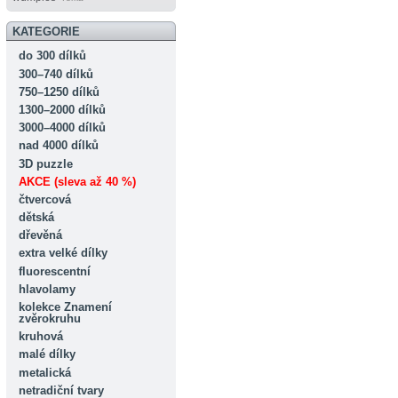
KATEGORIE
do 300 dílků
300–740 dílků
750–1250 dílků
1300–2000 dílků
3000–4000 dílků
nad 4000 dílků
3D puzzle
AKCE (sleva až 40 %)
čtvercová
dětská
dřevěná
extra velké dílky
fluorescentní
hlavolamy
kolekce Znamení
zvěrokruhu
kruhová
malé dílky
metalická
netradiční tvary