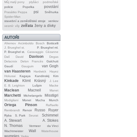
Můj malý pony
plyšáci
podmořské
povolání
policie
Popelka
psi
Prasátko Peppa
Sněhurka
Spider‐Man
stavební a zemědělské stroje
venkov
zvířata
ženy a dívky
vesmír
víly
AUTOŘI
Afremov
Arcimboldo
Bosch
Botticelli
J. Brueghel st.
P. Brueghel ml.
P. Brueghel st.
Caravaggio
Cézanne
Davison
Dalí
David
Degas
Delacroix
Delon
Francés
Galchutt
van Gogh
Gaudí
Gauguin
van Haasteren
Hardwick
Hayez
Hokusai
Kagaya
Kandinskij
Kim
Kinkade
Klimt
Krásný
J. Lee
E. B. Leighton
Lušpin
Macke
Maclean
Macneil
Manet
Marchetti
Misstigri
Michelangelo
Modigliani
Monet
Mucha
Munch
Ortega
Pinson
Raffaello
Russo
Ruyer
Rembrandt
Renoir
Schimmel
Ryba
S. Park
Seurat
A. Stewart
A. Stokes
N. Thomas
Vermeer
da Vinci
Wall
Wachtmeister
Waterhouse
wumples
Yerka