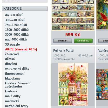
KATEGORIE
do 300 dílků
300–740 dílků
750–1250 dílků
1300–2000 dílků
599 Kč
3000–4000 dílků
nad 4000 dílků
Zobrazit
Do košíku
Zobr
3D puzzle
AKCE (sleva až 40 %)
Půlnoc v Paříži
Vzhůru
čtvercová
1000 dílků
48 × 68,3 cm
1000 díl
dětská
Trefl Premium Plus
Schmidt
dřevěná
extra velké dílky
fluorescentní
hlavolamy
kolekce Znamení
zvěrokruhu
kruhová
malé dílky
metalická
netradiční tvary