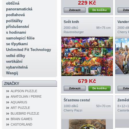
229 Kč
obtížná
panoramatická
Zobrazit
Do košíku
Zobr
podlahová
polštářky
Svět knih
Vanderb
příslušenství
2000 dílků
98 × 75 cm
2000 díl
s hodinami
Ravensburger
Cherry 
samolepicí fólie
se třpytkami
Unlimited Fit Technology
velké dílky
vertikální
vybarvitelná
Wasgij
679 Kč
ZNAČKY
Zobrazit
Do košíku
Zobr
ALIPSON PUZZLE
ANATOLIAN / PERRE
Šťastnou cestu!
Zemědě
AQUARIUS
1000 dílků
50 × 70 cm
8 + 12 + 
ART PUZZLE
Cherry Pazzi
Castorl
BLUEBIRD PUZZLE
BRAIN GAMES
CASTORLAND