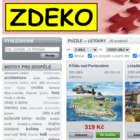
VYHLEDÁVÁNÍ
PUZZLE — LETOUNY
25 produktů
od
do
dětská
pro dospělé a starší děti
f
Křídla nad Portlandem
Letadl
MOTIVY PRO DOSPĚLÉ
500 dílků
48 × 34 cm
1000 díl
abstraktní umění
Amsterdam
Gibsons
Falcon 
architektura
auta
cyklistika
černobílé
delfíni
déšť
děti
dinosauři
exotika
draci
Egypt
fantasy
hory
filmy a seriály
Francie
gothic
hrady a zámky
hudební
chaty a domy
Chorvatsko
interiéry
Itálie
Japonsko
jednorožci
jídlo a pití
jezera
kočkovité šelmy
kočky
koláže
krajiny
koně
kostely a chrámy
319 Kč
kreslené
květiny
legrační
lesy
lodě
lesní zvěř
letadla
Londýn
Zobrazit
Do košíku
Zobr
města
majáky
mapy
medvědi