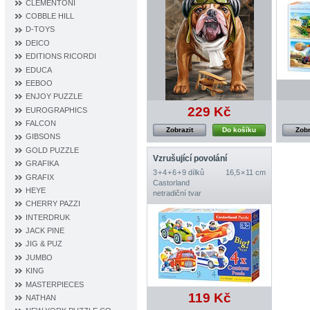
CLEMENTONI
COBBLE HILL
D‐TOYS
DEICO
EDITIONS RICORDI
EDUCA
EEBOO
ENJOY PUZZLE
229 Kč
EUROGRAPHICS
FALCON
Zobrazit
Do košíku
Zobr
GIBSONS
GOLD PUZZLE
Vzrušující povolání
GRAFIKA
3 + 4 + 6 + 9 dílků
16,5 × 11 cm
GRAFIX
Castorland
HEYE
netradiční tvar
CHERRY PAZZI
INTERDRUK
JACK PINE
JIG & PUZ
JUMBO
KING
MASTERPIECES
119 Kč
NATHAN