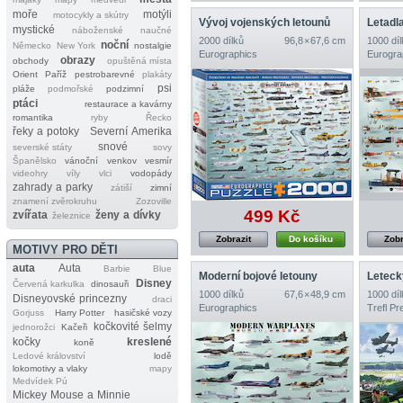
moře
motýli
motocykly a skútry
Vývoj vojenských letounů
Letadl
mystické
náboženské
naučné
2000 dílků
96,8 × 67,6 cm
1000 díl
noční
Německo
New York
nostalgie
Eurographics
Eurogra
obrazy
obchody
opuštěná místa
Orient
Paříž
pestrobarevné
plakáty
psi
pláže
podmořské
podzimní
ptáci
restaurace a kavárny
romantika
ryby
Řecko
řeky a potoky
Severní Amerika
snové
severské státy
sovy
Španělsko
vánoční
venkov
vesmír
videohry
víly
vlci
vodopády
zahrady a parky
zátiší
zimní
znamení zvěrokruhu
Zozoville
499 Kč
zvířata
ženy a dívky
železnice
Zobrazit
Do košíku
Zobr
MOTIVY PRO DĚTI
auta
Auta
Barbie
Blue
Moderní bojové letouny
Leteck
Disney
Červená karkulka
dinosauři
1000 dílků
67,6 × 48,9 cm
1000 díl
Disneyovské princezny
draci
Eurographics
Trefl P
Gorjuss
Harry Potter
hasičské vozy
kočkovité šelmy
jednorožci
Kačeři
kočky
kreslené
koně
Ledové království
lodě
lokomotivy a vlaky
mapy
Medvídek Pú
Mickey Mouse a Minnie