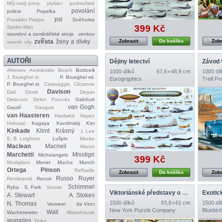
Můj malý pony
plyšáci
podmořské
povolání
policie
Popelka
psi
Prasátko Peppa
Sněhurka
399 Kč
Spider‐Man
stavební a zemědělské stroje
venkov
Zobrazit
Do košíku
Zobr
zvířata
ženy a dívky
vesmír
víly
AUTOŘI
Dějiny letectví
Závod 
Afremov
Arcimboldo
Bosch
Botticelli
1000 dílků
67,6 × 48,9 cm
1000 díl
J. Brueghel st.
P. Brueghel ml.
Eurographics
Trefl P
P. Brueghel st.
Caravaggio
Cézanne
Davison
Dalí
David
Degas
Delacroix
Delon
Francés
Galchutt
van Gogh
Gaudí
Gauguin
van Haasteren
Hardwick
Hayez
Hokusai
Kagaya
Kandinskij
Kim
Kinkade
Klimt
Krásný
J. Lee
E. B. Leighton
Lušpin
Macke
Maclean
Macneil
Manet
Marchetti
Misstigri
Michelangelo
399 Kč
Modigliani
Monet
Mucha
Munch
Ortega
Pinson
Raffaello
Zobrazit
Do košíku
Zobr
Russo
Ruyer
Rembrandt
Renoir
Schimmel
Ryba
S. Park
Seurat
Viktoriánské představy o budoucnosti
Exotic
A. Stewart
A. Stokes
1500 dílků
83,8 × 61 cm
1500 díl
N. Thomas
Vermeer
da Vinci
New York Puzzle Company
Bluebird
Wall
Wachtmeister
Waterhouse
wumples
Yerka