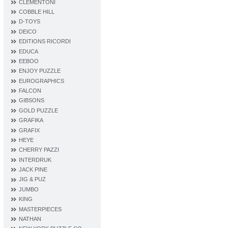
CLEMENTONI
COBBLE HILL
D‐TOYS
DEICO
EDITIONS RICORDI
EDUCA
EEBOO
ENJOY PUZZLE
EUROGRAPHICS
FALCON
GIBSONS
GOLD PUZZLE
GRAFIKA
GRAFIX
HEYE
CHERRY PAZZI
INTERDRUK
JACK PINE
JIG & PUZ
JUMBO
KING
MASTERPIECES
NATHAN