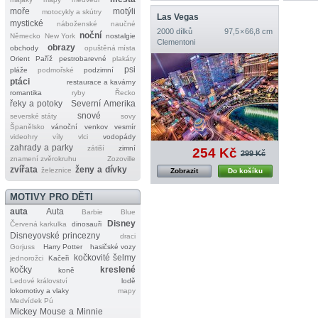
moře
motýli
motocykly a skútry
Las Vegas
mystické
náboženské
naučné
2000 dílků
97,5 × 66,8 cm
noční
Německo
New York
nostalgie
Clementoni
obrazy
obchody
opuštěná místa
Orient
Paříž
pestrobarevné
plakáty
psi
pláže
podmořské
podzimní
ptáci
restaurace a kavárny
romantika
ryby
Řecko
řeky a potoky
Severní Amerika
snové
severské státy
sovy
Španělsko
vánoční
venkov
vesmír
videohry
víly
vlci
vodopády
zahrady a parky
zátiší
zimní
254 Kč
299 Kč
znamení zvěrokruhu
Zozoville
zvířata
ženy a dívky
železnice
Zobrazit
Do košíku
MOTIVY PRO DĚTI
auta
Auta
Barbie
Blue
Disney
Červená karkulka
dinosauři
Disneyovské princezny
draci
Gorjuss
Harry Potter
hasičské vozy
kočkovité šelmy
jednorožci
Kačeři
kočky
kreslené
koně
Ledové království
lodě
lokomotivy a vlaky
mapy
Medvídek Pú
Mickey Mouse a Minnie