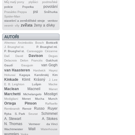
Můj malý pony
plyšáci
podmořské
povolání
policie
Popelka
psi
Prasátko Peppa
Sněhurka
Spider‐Man
stavební a zemědělské stroje
venkov
zvířata
ženy a dívky
vesmír
víly
AUTOŘI
Afremov
Arcimboldo
Bosch
Botticelli
J. Brueghel st.
P. Brueghel ml.
P. Brueghel st.
Caravaggio
Cézanne
Davison
Dalí
David
Degas
Delacroix
Delon
Francés
Galchutt
van Gogh
Gaudí
Gauguin
van Haasteren
Hardwick
Hayez
Hokusai
Kagaya
Kandinskij
Kim
Kinkade
Klimt
Krásný
J. Lee
E. B. Leighton
Lušpin
Macke
Maclean
Macneil
Manet
Marchetti
Misstigri
Michelangelo
Modigliani
Monet
Mucha
Munch
Ortega
Pinson
Raffaello
Russo
Ruyer
Rembrandt
Renoir
Schimmel
Ryba
S. Park
Seurat
A. Stewart
A. Stokes
N. Thomas
Vermeer
da Vinci
Wall
Wachtmeister
Waterhouse
wumples
Yerka