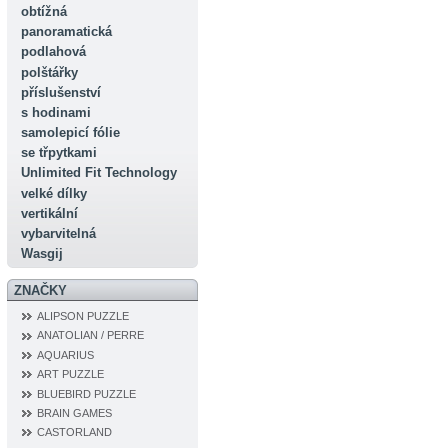
obtížná
panoramatická
podlahová
polštářky
příslušenství
s hodinami
samolepicí fólie
se třpytkami
Unlimited Fit Technology
velké dílky
vertikální
vybarvitelná
Wasgij
ZNAČKY
ALIPSON PUZZLE
ANATOLIAN / PERRE
AQUARIUS
ART PUZZLE
BLUEBIRD PUZZLE
BRAIN GAMES
CASTORLAND