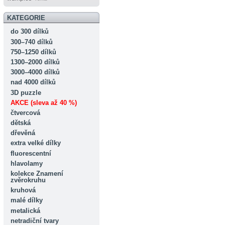
KATEGORIE
do 300 dílků
300–740 dílků
750–1250 dílků
1300–2000 dílků
3000–4000 dílků
nad 4000 dílků
3D puzzle
AKCE (sleva až 40 %)
čtvercová
dětská
dřevěná
extra velké dílky
fluorescentní
hlavolamy
kolekce Znamení
zvěrokruhu
kruhová
malé dílky
metalická
netradiční tvary