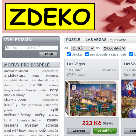
VYHLEDÁVÁNÍ
PUZZLE — LAS VEGAS
4 produkty
od
do
dětská
pro dospělé a starší děti
f
Las Vegas
Las Ve
MOTIVY PRO DOSPĚLÉ
1000 dílků
60 × 48 cm
1000 díl
abstraktní umění
Amsterdam
STEP puzzle
Schmidt
architektura
auta
cyklistika
černobílé
delfíni
déšť
děti
dinosauři
exotika
draci
Egypt
fantasy
hory
filmy a seriály
Francie
gothic
hrady a zámky
hudební
chaty a domy
Chorvatsko
interiéry
Itálie
Japonsko
jednorožci
jídlo a pití
jezera
kočkovité šelmy
kočky
koláže
krajiny
koně
kostely a chrámy
223 Kč
319 Kč
kreslené
květiny
legrační
lesy
lodě
lesní zvěř
letadla
Londýn
Zobrazit
Do košíku
Zobr
města
majáky
mapy
medvědi