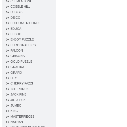
CLEMENTONI
COBBLE HILL
D‐TOYS
DEICO
EDITIONS RICORDI
EDUCA
EEBOO
ENJOY PUZZLE
EUROGRAPHICS
FALCON
GIBSONS
GOLD PUZZLE
GRAFIKA
GRAFIX
HEYE
CHERRY PAZZI
INTERDRUK
JACK PINE
JIG & PUZ
JUMBO
KING
MASTERPIECES
NATHAN