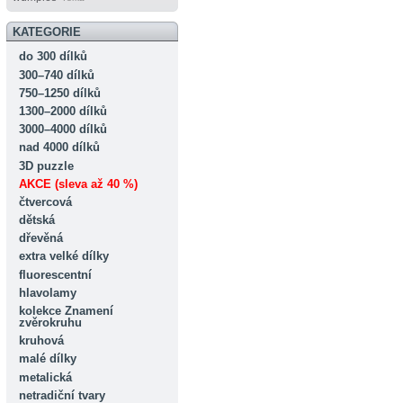
KATEGORIE
do 300 dílků
300–740 dílků
750–1250 dílků
1300–2000 dílků
3000–4000 dílků
nad 4000 dílků
3D puzzle
AKCE (sleva až 40 %)
čtvercová
dětská
dřevěná
extra velké dílky
fluorescentní
hlavolamy
kolekce Znamení
zvěrokruhu
kruhová
malé dílky
metalická
netradiční tvary