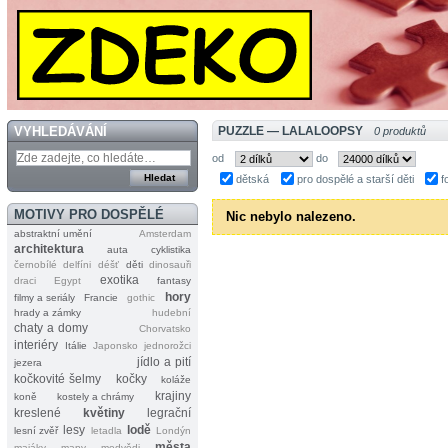
VYHLEDÁVÁNÍ
PUZZLE — LALALOOPSY
0 produktů
od
do
dětská
pro dospělé a starší děti
f
MOTIVY PRO DOSPĚLÉ
Nic nebylo nalezeno.
abstraktní umění
Amsterdam
architektura
auta
cyklistika
černobílé
delfíni
déšť
děti
dinosauři
exotika
draci
Egypt
fantasy
hory
filmy a seriály
Francie
gothic
hrady a zámky
hudební
chaty a domy
Chorvatsko
interiéry
Itálie
Japonsko
jednorožci
jídlo a pití
jezera
kočkovité šelmy
kočky
koláže
krajiny
koně
kostely a chrámy
kreslené
květiny
legrační
lesy
lodě
lesní zvěř
letadla
Londýn
města
majáky
mapy
medvědi