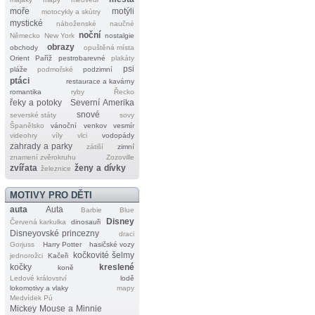
moře
motýli
motocykly a skútry
mystické
náboženské
naučné
noční
Německo
New York
nostalgie
obrazy
obchody
opuštěná místa
Orient
Paříž
pestrobarevné
plakáty
psi
pláže
podmořské
podzimní
ptáci
restaurace a kavárny
romantika
ryby
Řecko
řeky a potoky
Severní Amerika
snové
severské státy
sovy
Španělsko
vánoční
venkov
vesmír
videohry
víly
vlci
vodopády
zahrady a parky
zátiší
zimní
znamení zvěrokruhu
Zozoville
zvířata
ženy a dívky
železnice
MOTIVY PRO DĚTI
auta
Auta
Barbie
Blue
Disney
Červená karkulka
dinosauři
Disneyovské princezny
draci
Gorjuss
Harry Potter
hasičské vozy
kočkovité šelmy
jednorožci
Kačeři
kočky
kreslené
koně
Ledové království
lodě
lokomotivy a vlaky
mapy
Medvídek Pú
Mickey Mouse a Minnie