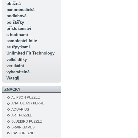
obtížná
panoramatická
podlahová
polštářky
příslušenství
s hodinami
samolepicí fólie
se třpytkami
Unlimited Fit Technology
velké dílky
vertikální
vybarvitelná
Wasgij
ZNAČKY
ALIPSON PUZZLE
ANATOLIAN / PERRE
AQUARIUS
ART PUZZLE
BLUEBIRD PUZZLE
BRAIN GAMES
CASTORLAND