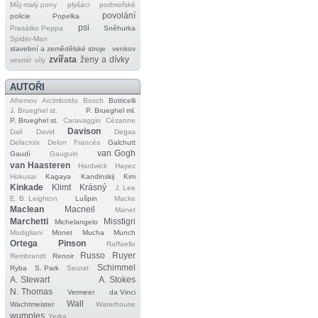
Můj malý pony
plyšáci
podmořské
povolání
policie
Popelka
psi
Prasátko Peppa
Sněhurka
Spider‐Man
stavební a zemědělské stroje
venkov
zvířata
ženy a dívky
vesmír
víly
AUTOŘI
Afremov
Arcimboldo
Bosch
Botticelli
J. Brueghel st.
P. Brueghel ml.
P. Brueghel st.
Caravaggio
Cézanne
Davison
Dalí
David
Degas
Delacroix
Delon
Francés
Galchutt
van Gogh
Gaudí
Gauguin
van Haasteren
Hardwick
Hayez
Hokusai
Kagaya
Kandinskij
Kim
Kinkade
Klimt
Krásný
J. Lee
E. B. Leighton
Lušpin
Macke
Maclean
Macneil
Manet
Marchetti
Misstigri
Michelangelo
Modigliani
Monet
Mucha
Munch
Ortega
Pinson
Raffaello
Russo
Ruyer
Rembrandt
Renoir
Schimmel
Ryba
S. Park
Seurat
A. Stewart
A. Stokes
N. Thomas
Vermeer
da Vinci
Wall
Wachtmeister
Waterhouse
wumples
Yerka