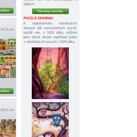
dalších.
košíku
Všechny novinky
PUZZLE ZDARMA!
K objednávkám obsahujícím
alespoň pět samostatných puzzlí,
× 47,8 cm
každé min. s 1000 dílky, můžete
jako dárek dostat například jedno
z následujících puzzlí s 1000 dílky:
košíku
 × 34,2 cm