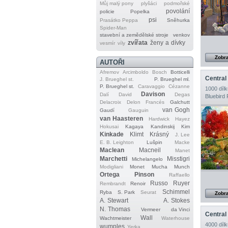
Můj malý pony
plyšáci
podmořské
povolání
policie
Popelka
psi
Prasátko Peppa
Sněhurka
Spider‐Man
stavební a zemědělské stroje
venkov
zvířata
ženy a dívky
vesmír
víly
Zobra
AUTOŘI
Afremov
Arcimboldo
Bosch
Botticelli
Central
J. Brueghel st.
P. Brueghel ml.
P. Brueghel st.
Caravaggio
Cézanne
1000 dílk
Davison
Dalí
David
Degas
Bluebird 
Delacroix
Delon
Francés
Galchutt
van Gogh
Gaudí
Gauguin
van Haasteren
Hardwick
Hayez
Hokusai
Kagaya
Kandinskij
Kim
Kinkade
Klimt
Krásný
J. Lee
E. B. Leighton
Lušpin
Macke
Maclean
Macneil
Manet
Marchetti
Misstigri
Michelangelo
Modigliani
Monet
Mucha
Munch
Ortega
Pinson
Raffaello
Russo
Ruyer
Rembrandt
Renoir
Schimmel
Ryba
S. Park
Seurat
Zobra
A. Stewart
A. Stokes
N. Thomas
Vermeer
da Vinci
Central
Wall
Wachtmeister
Waterhouse
4000 dílk
wumples
Yerka