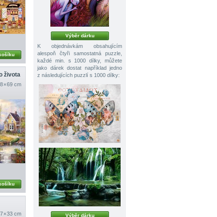
Výběr dárku
K objednávkám obsahujícím
alespoň čtyři samostatná puzzle,
košíku
každé min. s 1000 dílky, můžete
jako dárek dostat například jedno
 života
z následujících puzzlí s 1000 dílky:
8 × 69 cm
košíku
7 × 33 cm
Výběr dárku