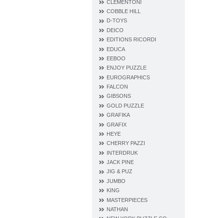
CLEMENTONI
COBBLE HILL
D‐TOYS
DEICO
EDITIONS RICORDI
EDUCA
EEBOO
ENJOY PUZZLE
EUROGRAPHICS
FALCON
GIBSONS
GOLD PUZZLE
GRAFIKA
GRAFIX
HEYE
CHERRY PAZZI
INTERDRUK
JACK PINE
JIG & PUZ
JUMBO
KING
MASTERPIECES
NATHAN