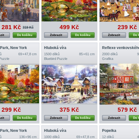
281 Kč
499 Kč
239 Kč
319 Kč
zit
Do košíku
Zobrazit
Do košíku
Zobrazit
Do 
 Park, New York
Hluboká víra
Reflexe venkovského
ů
69 × 47,8 cm
1500 dílků
85 × 61 cm
2000 dílků
9
Puzzle
Bluebird Puzzle
Grafika
299 Kč
375 Kč
579 Kč
zit
Do košíku
Zobrazit
Do košíku
Zobrazit
Do 
 Park, New York
Hluboká víra
Popelka
ů
136 × 96 cm
1000 dílků
69 × 47,8 cm
12 dílků
4