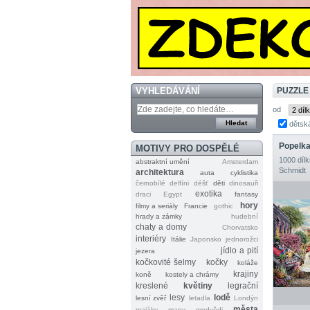
VYHLEDÁVÁNÍ
PUZZLE
od
dětsk
Popelka
MOTIVY PRO DOSPĚLÉ
1000 dílk
abstraktní umění
Amsterdam
Schmidt
architektura
auta
cyklistika
černobílé
delfíni
déšť
děti
dinosauři
exotika
draci
Egypt
fantasy
hory
filmy a seriály
Francie
gothic
hrady a zámky
hudební
chaty a domy
Chorvatsko
interiéry
Itálie
Japonsko
jednorožci
jídlo a pití
jezera
kočkovité šelmy
kočky
koláže
krajiny
koně
kostely a chrámy
kreslené
květiny
legrační
lesy
lodě
lesní zvěř
letadla
Londýn
města
majáky
mapy
medvědi