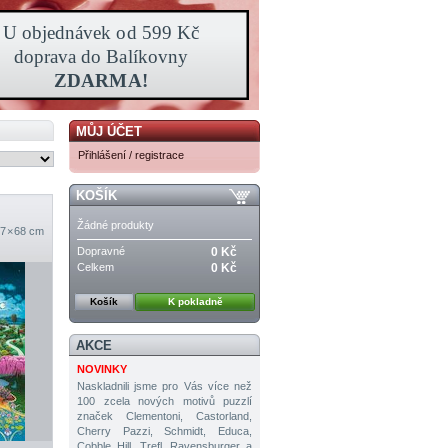
MŮJ ÚČET
Přihlášení / registrace
KOŠÍK
Žádné produkty
7 × 68 cm
Dopravné
0 Kč
Celkem
0 Kč
Košík
K pokladně
AKCE
NOVINKY
Naskladnili jsme pro Vás více než
100 zcela nových motivů puzzlí
značek Clementoni, Castorland,
Cherry Pazzi, Schmidt, Educa,
Cobble Hill, Trefl, Ravensburger a