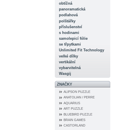
obtížná
panoramatická
podlahová
polštářky
příslušenství
s hodinami
samolepicí fólie
se třpytkami
Unlimited Fit Technology
velké dílky
vertikální
vybarvitelná
Wasgij
ZNAČKY
ALIPSON PUZZLE
ANATOLIAN / PERRE
AQUARIUS
ART PUZZLE
BLUEBIRD PUZZLE
BRAIN GAMES
CASTORLAND