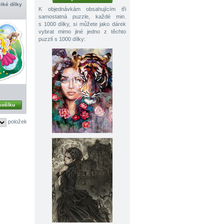
elké dílky
K objednávkám obsahujícím tři
samostatná puzzle, každé min.
s 1000 dílky, si můžete jako dárek
vybrat mimo jiné jedno z těchto
puzzlí s 1000 dílky:
košíku
položek