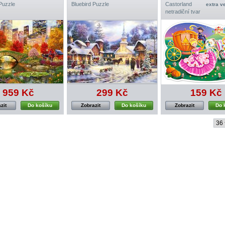
Puzzle
Bluebird Puzzle
Castorland
extra v
netradiční tvar
959 Kč
299 Kč
159 Kč
zit
Do košíku
Zobrazit
Do košíku
Zobrazit
Do 