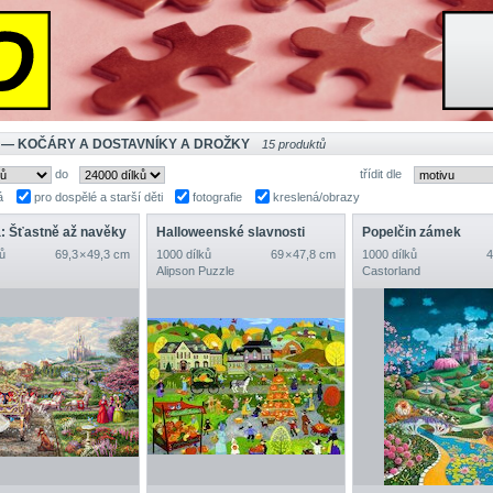
 — KOČÁRY A DOSTAVNÍKY A DROŽKY
15 produktů
do
třídit dle
á
pro dospělé a starší děti
fotografie
kreslená/obrazy
: Šťastně až navěky
Halloweenské slavnosti
Popelčin zámek
ů
69,3 × 49,3 cm
1000 dílků
69 × 47,8 cm
1000 dílků
4
Alipson Puzzle
Castorland