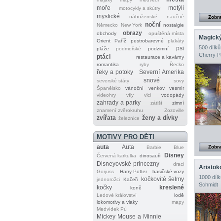
moře
motýli
motocykly a skútry
mystické
náboženské
naučné
Zobra
noční
Německo
New York
nostalgie
obrazy
obchody
opuštěná místa
Magick
Orient
Paříž
pestrobarevné
plakáty
500 dílků
psi
pláže
podmořské
podzimní
Cherry P
ptáci
restaurace a kavárny
romantika
ryby
Řecko
řeky a potoky
Severní Amerika
snové
severské státy
sovy
Španělsko
vánoční
venkov
vesmír
videohry
víly
vlci
vodopády
zahrady a parky
zátiší
zimní
znamení zvěrokruhu
Zozoville
zvířata
ženy a dívky
železnice
MOTIVY PRO DĚTI
auta
Auta
Zobra
Barbie
Blue
Disney
Červená karkulka
dinosauři
Disneyovské princezny
draci
Aristok
Gorjuss
Harry Potter
hasičské vozy
1000 dílk
kočkovité šelmy
jednorožci
Kačeři
Schmidt
kočky
kreslené
koně
Ledové království
lodě
lokomotivy a vlaky
mapy
Medvídek Pú
Mickey Mouse a Minnie