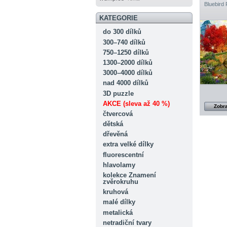
Bluebird 
KATEGORIE
do 300 dílků
300–740 dílků
750–1250 dílků
1300–2000 dílků
3000–4000 dílků
nad 4000 dílků
3D puzzle
AKCE (sleva až 40 %)
Zobra
čtvercová
dětská
dřevěná
extra velké dílky
fluorescentní
hlavolamy
kolekce Znamení
zvěrokruhu
kruhová
malé dílky
metalická
netradiční tvary