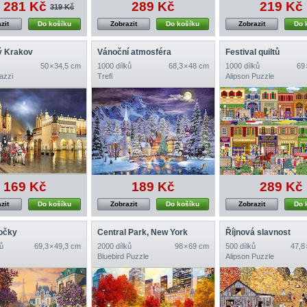
281 Kč
289 Kč
219 Kč
319 Kč
zit
Do košíku
Zobrazit
Do košíku
Zobrazit
Do 
ý Krakov
Vánoční atmosféra
Festival quiltů
50 × 34,5 cm
1000 dílků
68,3 × 48 cm
1000 dílků
69 
azzi
Trefl
Alipson Puzzle
169 Kč
189 Kč
289 Kč
zit
Do košíku
Zobrazit
Do košíku
Zobrazit
Do 
očky
Central Park, New York
Říjnová slavnost
ů
69,3 × 49,3 cm
2000 dílků
98 × 69 cm
500 dílků
47,8
Bluebird Puzzle
Alipson Puzzle