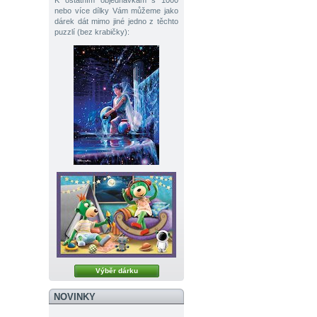
K ostatním objednávkám s 1000
nebo více dílky Vám můžeme jako
dárek dát mimo jiné jedno z těchto
puzzlí (bez krabičky):
Výběr dárku
NOVINKY