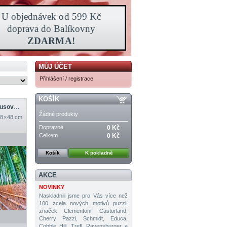
MŮJ ÚČET
Přihlášení / registrace
KOŠÍK
Asijská žena v bambusové lese
Žádné produkty
8 × 48 cm
Dopravné
0 Kč
Celkem
0 Kč
Košík
K pokladně
AKCE
NOVINKY
Naskladnili jsme pro Vás více než
100 zcela nových motivů puzzlí
značek Clementoni, Castorland,
Cherry Pazzi, Schmidt, Educa,
Cobble Hill, Trefl, Ravensburger a