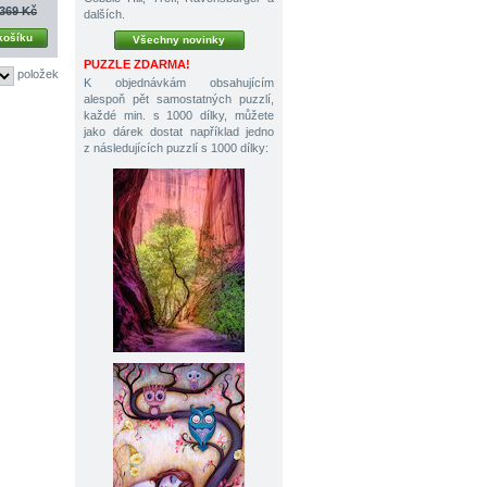
369 Kč
dalších.
košíku
Všechny novinky
PUZZLE ZDARMA!
položek
K objednávkám obsahujícím
alespoň pět samostatných puzzlí,
každé min. s 1000 dílky, můžete
jako dárek dostat například jedno
z následujících puzzlí s 1000 dílky: