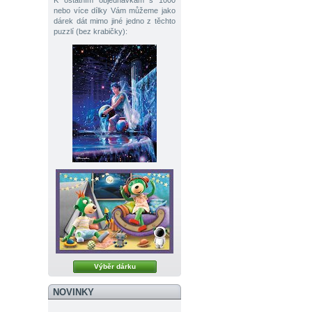
K ostatním objednávkám s 1000
nebo více dílky Vám můžeme jako
dárek dát mimo jiné jedno z těchto
puzzlí (bez krabičky):
Výběr dárku
NOVINKY