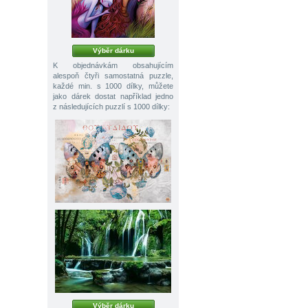
Výběr dárku
K objednávkám obsahujícím
alespoň čtyři samostatná puzzle,
každé min. s 1000 dílky, můžete
jako dárek dostat například jedno
z následujících puzzlí s 1000 dílky:
Výběr dárku