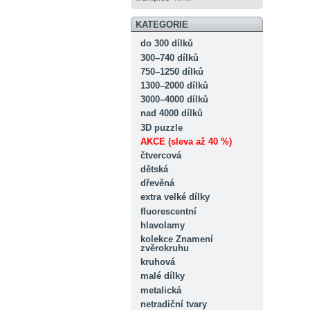
KATEGORIE
do 300 dílků
300–740 dílků
750–1250 dílků
1300–2000 dílků
3000–4000 dílků
nad 4000 dílků
3D puzzle
AKCE (sleva až 40 %)
čtvercová
dětská
dřevěná
extra velké dílky
fluorescentní
hlavolamy
kolekce Znamení
zvěrokruhu
kruhová
malé dílky
metalická
netradiční tvary