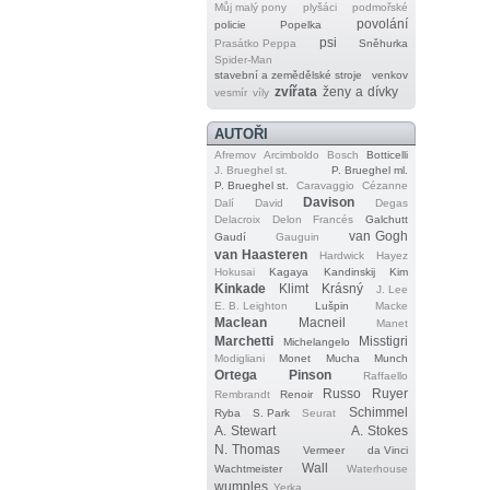
Můj malý pony
plyšáci
podmořské
povolání
policie
Popelka
psi
Prasátko Peppa
Sněhurka
Spider‐Man
stavební a zemědělské stroje
venkov
zvířata
ženy a dívky
vesmír
víly
AUTOŘI
Afremov
Arcimboldo
Bosch
Botticelli
J. Brueghel st.
P. Brueghel ml.
P. Brueghel st.
Caravaggio
Cézanne
Davison
Dalí
David
Degas
Delacroix
Delon
Francés
Galchutt
van Gogh
Gaudí
Gauguin
van Haasteren
Hardwick
Hayez
Hokusai
Kagaya
Kandinskij
Kim
Kinkade
Klimt
Krásný
J. Lee
E. B. Leighton
Lušpin
Macke
Maclean
Macneil
Manet
Marchetti
Misstigri
Michelangelo
Modigliani
Monet
Mucha
Munch
Ortega
Pinson
Raffaello
Russo
Ruyer
Rembrandt
Renoir
Schimmel
Ryba
S. Park
Seurat
A. Stewart
A. Stokes
N. Thomas
Vermeer
da Vinci
Wall
Wachtmeister
Waterhouse
wumples
Yerka