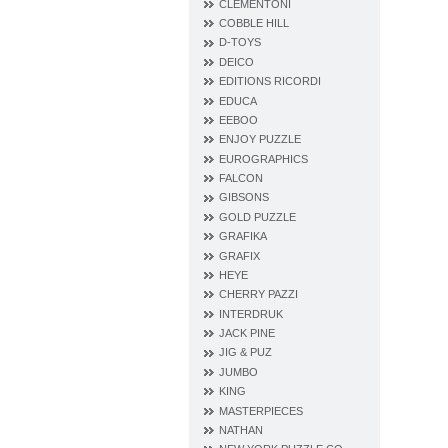
CLEMENTONI
COBBLE HILL
D‐TOYS
DEICO
EDITIONS RICORDI
EDUCA
EEBOO
ENJOY PUZZLE
EUROGRAPHICS
FALCON
GIBSONS
GOLD PUZZLE
GRAFIKA
GRAFIX
HEYE
CHERRY PAZZI
INTERDRUK
JACK PINE
JIG & PUZ
JUMBO
KING
MASTERPIECES
NATHAN