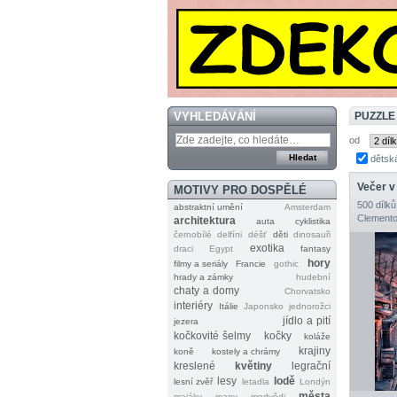
VYHLEDÁVÁNÍ
PUZZLE
od
dětsk
Večer v
MOTIVY PRO DOSPĚLÉ
500 dílků
abstraktní umění
Amsterdam
Clemento
architektura
auta
cyklistika
černobílé
delfíni
déšť
děti
dinosauři
exotika
draci
Egypt
fantasy
hory
filmy a seriály
Francie
gothic
hrady a zámky
hudební
chaty a domy
Chorvatsko
interiéry
Itálie
Japonsko
jednorožci
jídlo a pití
jezera
kočkovité šelmy
kočky
koláže
krajiny
koně
kostely a chrámy
kreslené
květiny
legrační
lesy
lodě
lesní zvěř
letadla
Londýn
města
majáky
mapy
medvědi