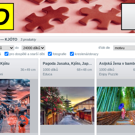
 — KJÓTO
3 produkty
do
třídit dle
á
pro dospělé a starší děti
fotografie
kreslená/obrazy
 Kjótu
Pagoda Jasaka, Kjóto, Japonsko
36 × 49 cm
1000 dílků
68 × 48 cm
1000 dílků
6
ni
Educa
Enjoy Puzzle