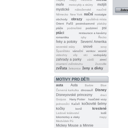
moře
motýli
motocykly a skútry
mystické
náboženské
naučné
Zobra
noční
Německo
New York
nostalgie
obrazy
obchody
opuštěná místa
Orient
Paříž
pestrobarevné
plakáty
psi
pláže
podmořské
podzimní
ptáci
restaurace a kavárny
romantika
ryby
Řecko
řeky a potoky
Severní Amerika
snové
severské státy
sovy
Španělsko
vánoční
venkov
vesmír
videohry
víly
vlci
vodopády
zahrady a parky
zátiší
zimní
znamení zvěrokruhu
Zozoville
zvířata
ženy a dívky
železnice
MOTIVY PRO DĚTI
auta
Auta
Barbie
Blue
Disney
Červená karkulka
dinosauři
Disneyovské princezny
draci
Gorjuss
Harry Potter
hasičské vozy
kočkovité šelmy
jednorožci
Kačeři
kočky
kreslené
koně
Ledové království
lodě
lokomotivy a vlaky
mapy
Medvídek Pú
Mickey Mouse a Minnie