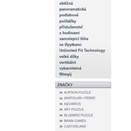
obtížná
panoramatická
podlahová
polštářky
příslušenství
s hodinami
samolepicí fólie
se třpytkami
Unlimited Fit Technology
velké dílky
vertikální
vybarvitelná
Wasgij
ZNAČKY
ALIPSON PUZZLE
ANATOLIAN / PERRE
AQUARIUS
ART PUZZLE
BLUEBIRD PUZZLE
BRAIN GAMES
CASTORLAND