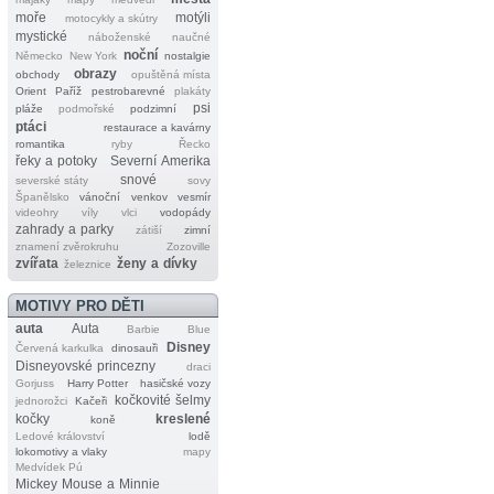
moře
motýli
motocykly a skútry
mystické
náboženské
naučné
noční
Německo
New York
nostalgie
obrazy
obchody
opuštěná místa
Orient
Paříž
pestrobarevné
plakáty
psi
pláže
podmořské
podzimní
ptáci
restaurace a kavárny
romantika
ryby
Řecko
řeky a potoky
Severní Amerika
snové
severské státy
sovy
Španělsko
vánoční
venkov
vesmír
videohry
víly
vlci
vodopády
zahrady a parky
zátiší
zimní
znamení zvěrokruhu
Zozoville
zvířata
ženy a dívky
železnice
MOTIVY PRO DĚTI
auta
Auta
Barbie
Blue
Disney
Červená karkulka
dinosauři
Disneyovské princezny
draci
Gorjuss
Harry Potter
hasičské vozy
kočkovité šelmy
jednorožci
Kačeři
kočky
kreslené
koně
Ledové království
lodě
lokomotivy a vlaky
mapy
Medvídek Pú
Mickey Mouse a Minnie