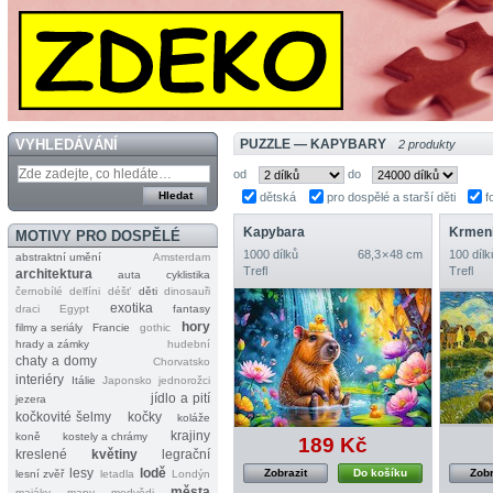
VYHLEDÁVÁNÍ
PUZZLE — KAPYBARY
2 produkty
od
do
dětská
pro dospělé a starší děti
f
Kapybara
Krmení
MOTIVY PRO DOSPĚLÉ
1000 dílků
68,3 × 48 cm
100 dílk
abstraktní umění
Amsterdam
Trefl
Trefl
architektura
auta
cyklistika
černobílé
delfíni
déšť
děti
dinosauři
exotika
draci
Egypt
fantasy
hory
filmy a seriály
Francie
gothic
hrady a zámky
hudební
chaty a domy
Chorvatsko
interiéry
Itálie
Japonsko
jednorožci
jídlo a pití
jezera
kočkovité šelmy
kočky
koláže
krajiny
koně
kostely a chrámy
189 Kč
kreslené
květiny
legrační
lesy
lodě
Zobrazit
Do košíku
Zobr
lesní zvěř
letadla
Londýn
města
majáky
mapy
medvědi