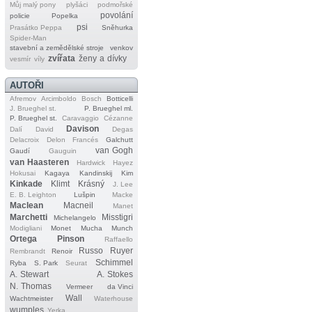
Můj malý pony
plyšáci
podmořské
povolání
policie
Popelka
psi
Prasátko Peppa
Sněhurka
Spider‐Man
stavební a zemědělské stroje
venkov
zvířata
ženy a dívky
vesmír
víly
AUTOŘI
Afremov
Arcimboldo
Bosch
Botticelli
J. Brueghel st.
P. Brueghel ml.
P. Brueghel st.
Caravaggio
Cézanne
Davison
Dalí
David
Degas
Delacroix
Delon
Francés
Galchutt
van Gogh
Gaudí
Gauguin
van Haasteren
Hardwick
Hayez
Hokusai
Kagaya
Kandinskij
Kim
Kinkade
Klimt
Krásný
J. Lee
E. B. Leighton
Lušpin
Macke
Maclean
Macneil
Manet
Marchetti
Misstigri
Michelangelo
Modigliani
Monet
Mucha
Munch
Ortega
Pinson
Raffaello
Russo
Ruyer
Rembrandt
Renoir
Schimmel
Ryba
S. Park
Seurat
A. Stewart
A. Stokes
N. Thomas
Vermeer
da Vinci
Wall
Wachtmeister
Waterhouse
wumples
Yerka