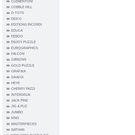
CLEMENTONI
COBBLE HILL
D‐TOYS
DEICO
EDITIONS RICORDI
EDUCA
EEBOO
ENJOY PUZZLE
EUROGRAPHICS
FALCON
GIBSONS
GOLD PUZZLE
GRAFIKA
GRAFIX
HEYE
CHERRY PAZZI
INTERDRUK
JACK PINE
JIG & PUZ
JUMBO
KING
MASTERPIECES
NATHAN