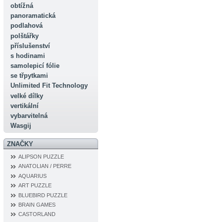
obtížná
panoramatická
podlahová
polštářky
příslušenství
s hodinami
samolepicí fólie
se třpytkami
Unlimited Fit Technology
velké dílky
vertikální
vybarvitelná
Wasgij
ZNAČKY
ALIPSON PUZZLE
ANATOLIAN / PERRE
AQUARIUS
ART PUZZLE
BLUEBIRD PUZZLE
BRAIN GAMES
CASTORLAND