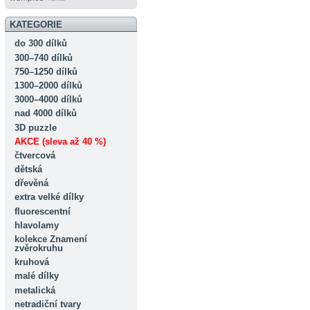
KATEGORIE
do 300 dílků
300–740 dílků
750–1250 dílků
1300–2000 dílků
3000–4000 dílků
nad 4000 dílků
3D puzzle
AKCE (sleva až 40 %)
čtvercová
dětská
dřevěná
extra velké dílky
fluorescentní
hlavolamy
kolekce Znamení
zvěrokruhu
kruhová
malé dílky
metalická
netradiční tvary