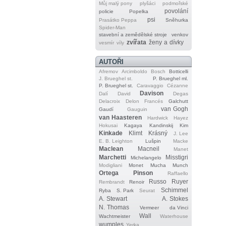
Můj malý pony
plyšáci
podmořské
povolání
policie
Popelka
psi
Prasátko Peppa
Sněhurka
Spider‐Man
stavební a zemědělské stroje
venkov
zvířata
ženy a dívky
vesmír
víly
AUTOŘI
Afremov
Arcimboldo
Bosch
Botticelli
J. Brueghel st.
P. Brueghel ml.
P. Brueghel st.
Caravaggio
Cézanne
Davison
Dalí
David
Degas
Delacroix
Delon
Francés
Galchutt
van Gogh
Gaudí
Gauguin
van Haasteren
Hardwick
Hayez
Hokusai
Kagaya
Kandinskij
Kim
Kinkade
Klimt
Krásný
J. Lee
E. B. Leighton
Lušpin
Macke
Maclean
Macneil
Manet
Marchetti
Misstigri
Michelangelo
Modigliani
Monet
Mucha
Munch
Ortega
Pinson
Raffaello
Russo
Ruyer
Rembrandt
Renoir
Schimmel
Ryba
S. Park
Seurat
A. Stewart
A. Stokes
N. Thomas
Vermeer
da Vinci
Wall
Wachtmeister
Waterhouse
wumples
Yerka