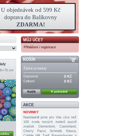
MŮJ ÚČET
Přihlášení / registrace
KOŠÍK
daly
Žádné produkty
8 × 75 cm
Dopravné
0 Kč
Celkem
0 Kč
Košík
K pokladně
AKCE
NOVINKY
Naskladnili jsme pro Vás více než
100 zcela nových motivů puzzlí
značek Clementoni, Castorland,
Cherry Pazzi, Schmidt, Educa,
košíku
Cobble Hill, Trefl, Ravensburger a