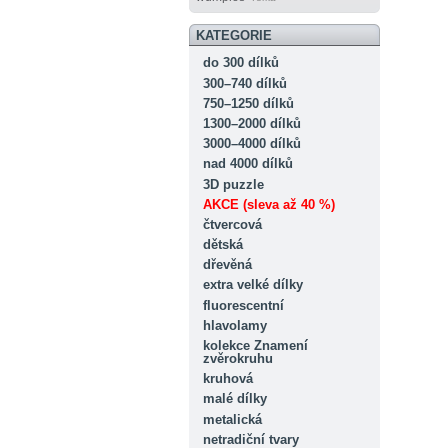
KATEGORIE
do 300 dílků
300–740 dílků
750–1250 dílků
1300–2000 dílků
3000–4000 dílků
nad 4000 dílků
3D puzzle
AKCE (sleva až 40 %)
čtvercová
dětská
dřevěná
extra velké dílky
fluorescentní
hlavolamy
kolekce Znamení
zvěrokruhu
kruhová
malé dílky
metalická
netradiční tvary