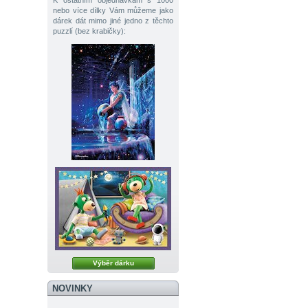
K ostatním objednávkám s 1000
nebo více dílky Vám můžeme jako
dárek dát mimo jiné jedno z těchto
puzzlí (bez krabičky):
Výběr dárku
NOVINKY