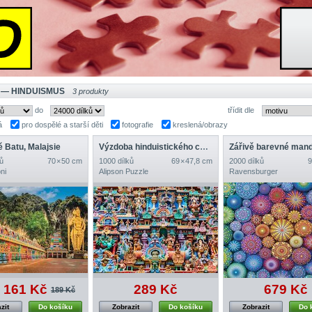
 — HINDUISMUS
3 produkty
do
třídit dle
á
pro dospělé a starší děti
fotografie
kreslená/obrazy
 Batu, Malajsie
Výzdoba hinduistického chrámu, Indie
Zářivě barevné man
ů
70 × 50 cm
1000 dílků
69 × 47,8 cm
2000 dílků
9
ni
Alipson Puzzle
Ravensburger
161 Kč
289 Kč
679 Kč
189 Kč
zit
Do košíku
Zobrazit
Do košíku
Zobrazit
Do 