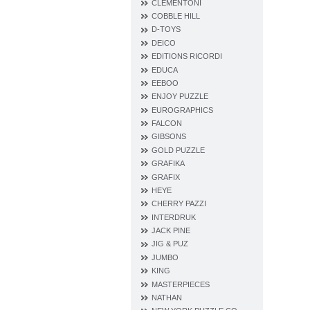
CLEMENTONI
COBBLE HILL
D‐TOYS
DEICO
EDITIONS RICORDI
EDUCA
EEBOO
ENJOY PUZZLE
EUROGRAPHICS
FALCON
GIBSONS
GOLD PUZZLE
GRAFIKA
GRAFIX
HEYE
CHERRY PAZZI
INTERDRUK
JACK PINE
JIG & PUZ
JUMBO
KING
MASTERPIECES
NATHAN