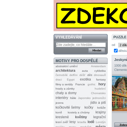
VYHLEDÁVÁNÍ
PUZZLE
od
dětsk
Jeskyně
MOTIVY PRO DOSPĚLÉ
1000 dílk
abstraktní umění
Amsterdam
Clemento
architektura
auta
cyklistika
černobílé
delfíni
déšť
děti
dinosauři
exotika
draci
Egypt
fantasy
hory
filmy a seriály
Francie
gothic
hrady a zámky
hudební
chaty a domy
Chorvatsko
interiéry
Itálie
Japonsko
jednorožci
jídlo a pití
jezera
kočkovité šelmy
kočky
koláže
krajiny
koně
kostely a chrámy
kreslené
květiny
legrační
lesy
lodě
lesní zvěř
letadla
Londýn
Zobra
města
majáky
mapy
medvědi