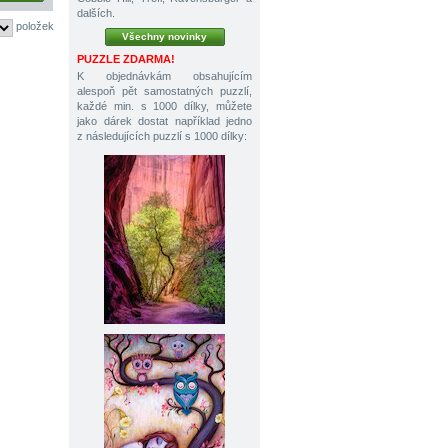
dalších.
položek
Všechny novinky
PUZZLE ZDARMA!
K objednávkám obsahujícím
alespoň pět samostatných puzzlí,
každé min. s 1000 dílky, můžete
jako dárek dostat například jedno
z následujících puzzlí s 1000 dílky: