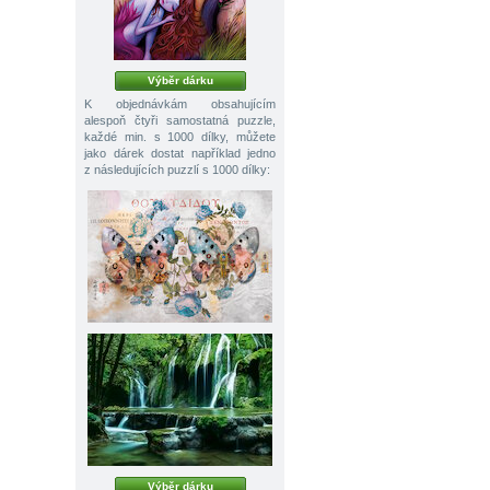
Výběr dárku
K objednávkám obsahujícím
alespoň čtyři samostatná puzzle,
každé min. s 1000 dílky, můžete
jako dárek dostat například jedno
z následujících puzzlí s 1000 dílky:
Výběr dárku