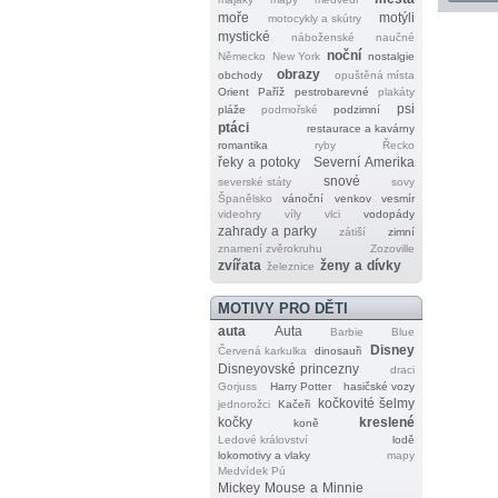
moře
motýli
motocykly a skútry
mystické
náboženské
naučné
noční
Německo
New York
nostalgie
obrazy
obchody
opuštěná místa
Orient
Paříž
pestrobarevné
plakáty
psi
pláže
podmořské
podzimní
ptáci
restaurace a kavárny
romantika
ryby
Řecko
řeky a potoky
Severní Amerika
snové
severské státy
sovy
Španělsko
vánoční
venkov
vesmír
videohry
víly
vlci
vodopády
zahrady a parky
zátiší
zimní
znamení zvěrokruhu
Zozoville
zvířata
ženy a dívky
železnice
MOTIVY PRO DĚTI
auta
Auta
Barbie
Blue
Disney
Červená karkulka
dinosauři
Disneyovské princezny
draci
Gorjuss
Harry Potter
hasičské vozy
kočkovité šelmy
jednorožci
Kačeři
kočky
kreslené
koně
Ledové království
lodě
lokomotivy a vlaky
mapy
Medvídek Pú
Mickey Mouse a Minnie