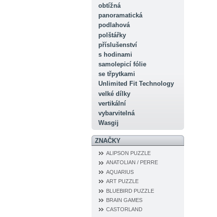
obtížná
panoramatická
podlahová
polštářky
příslušenství
s hodinami
samolepicí fólie
se třpytkami
Unlimited Fit Technology
velké dílky
vertikální
vybarvitelná
Wasgij
ZNAČKY
ALIPSON PUZZLE
ANATOLIAN / PERRE
AQUARIUS
ART PUZZLE
BLUEBIRD PUZZLE
BRAIN GAMES
CASTORLAND