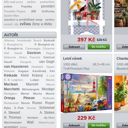
Můj malý pony
plyšáci
podmořské
povolání
policie
Popelka
psi
Prasátko Peppa
Sněhurka
Spider‐Man
stavební a zemědělské stroje
venkov
zvířata
ženy a dívky
vesmír
víly
AUTOŘI
397 Kč
529 Kč
Afremov
Arcimboldo
Bosch
Botticelli
J. Brueghel st.
P. Brueghel ml.
Zobrazit
Do košíku
Zobr
P. Brueghel st.
Caravaggio
Cézanne
Davison
Dalí
David
Degas
Delacroix
Delon
Francés
Galchutt
Letní vánek
Chania
van Gogh
Gaudí
Gauguin
1000 dílků
68,3 × 48 cm
1000 díl
van Haasteren
Hardwick
Hayez
Trefl Premium Plus
Bluebird
Hokusai
Kagaya
Kandinskij
Kim
Kinkade
Klimt
Krásný
J. Lee
E. B. Leighton
Lušpin
Macke
Maclean
Macneil
Manet
Marchetti
Misstigri
Michelangelo
Modigliani
Monet
Mucha
Munch
Ortega
Pinson
Raffaello
Russo
Ruyer
Rembrandt
Renoir
Schimmel
Ryba
S. Park
Seurat
A. Stewart
A. Stokes
229 Kč
N. Thomas
Vermeer
da Vinci
Wall
Wachtmeister
Waterhouse
Zobrazit
Do košíku
Zobr
wumples
Yerka