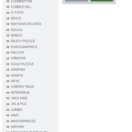
CLEMENTONI
COBBLE HILL
D‐TOYS
DEICO
EDITIONS RICORDI
EDUCA
EEBOO
ENJOY PUZZLE
EUROGRAPHICS
FALCON
GIBSONS
GOLD PUZZLE
GRAFIKA
GRAFIX
HEYE
CHERRY PAZZI
INTERDRUK
JACK PINE
JIG & PUZ
JUMBO
KING
MASTERPIECES
NATHAN