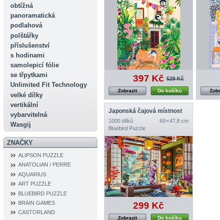
obtížná
panoramatická
podlahová
polštářky
příslušenství
s hodinami
samolepicí fólie
se třpytkami
397 Kč
529 Kč
Unlimited Fit Technology
Zobrazit
Do košíku
Zobr
velké dílky
vertikální
Japonská čajová místnost
vybarvitelná
1000 dílků
69 × 47,8 cm
Wasgij
Bluebird Puzzle
ZNAČKY
ALIPSON PUZZLE
ANATOLIAN / PERRE
AQUARIUS
ART PUZZLE
BLUEBIRD PUZZLE
BRAIN GAMES
299 Kč
CASTORLAND
Zobrazit
Do košíku