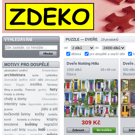
VYHLEDÁVÁNÍ
PUZZLE — DVEŘE
19 produktů
od
do
dětská
pro dospělé a starší děti
f
Dveře Notting Hillu
Dveře
MOTIVY PRO DOSPĚLÉ
1000 dílků
68 × 48 cm
500 dílk
abstraktní umění
Amsterdam
Educa
Bluebird
architektura
auta
cyklistika
černobílé
delfíni
déšť
děti
dinosauři
exotika
draci
Egypt
fantasy
hory
filmy a seriály
Francie
gothic
hrady a zámky
hudební
chaty a domy
Chorvatsko
interiéry
Itálie
Japonsko
jednorožci
jídlo a pití
jezera
kočkovité šelmy
kočky
koláže
krajiny
koně
kostely a chrámy
309 Kč
kreslené
květiny
legrační
lesy
lodě
lesní zvěř
letadla
Londýn
Zobrazit
Do košíku
Zobr
města
majáky
mapy
medvědi