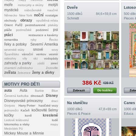
moře
motýli
motocykly a skútry
Dveře
Lotoso
mystické
náboženské
naučné
1500 dílků
84,6 × 59,8 cm
500 dílk
noční
Německo
New York
nostalgie
Schmidt
Pieces 
obrazy
obchody
opuštěná místa
Orient
Paříž
pestrobarevné
plakáty
psi
pláže
podmořské
podzimní
ptáci
restaurace a kavárny
romantika
ryby
Řecko
řeky a potoky
Severní Amerika
snové
severské státy
sovy
Španělsko
vánoční
venkov
vesmír
videohry
víly
vlci
vodopády
zahrady a parky
zátiší
zimní
znamení zvěrokruhu
Zozoville
zvířata
ženy a dívky
železnice
386 Kč
439 Kč
MOTIVY PRO DĚTI
auta
Auta
Zobrazit
Do košíku
Zobr
Barbie
Blue
Disney
Červená karkulka
dinosauři
Disneyovské princezny
draci
Na sluníčku
Canes 
Gorjuss
Harry Potter
hasičské vozy
1000 dílků
47,8 × 69 cm
1000 díl
kočkovité šelmy
jednorožci
Kačeři
Pieces & Peace
Educa
kočky
kreslené
koně
Ledové království
lodě
lokomotivy a vlaky
mapy
Medvídek Pú
Mickey Mouse a Minnie