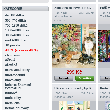
Agneatha se svými koťaty u dveří
Paříž 
KATEGORIE
1000 dílků
63,5 × 63,5 cm
1000 díl
do 300 dílků
Alipson Puzzle
Trefl P
300–740 dílků
čtvercové
750–1250 dílků
1300–2000 dílků
3000–4000 dílků
nad 4000 dílků
3D puzzle
AKCE (sleva až 40 %)
čtvercová
dětská
dřevěná
extra velké dílky
299 Kč
fluorescentní
Zobrazit
Do košíku
Zobr
hlavolamy
kolekce Znamení
zvěrokruhu
Ulice v Locorotondu, Apulie, Itálie
Porto
kruhová
1000 dílků
47,8 × 69 cm
1500 díl
Pieces & Peace
Pieces 
malé dílky
metalická
netradiční tvary