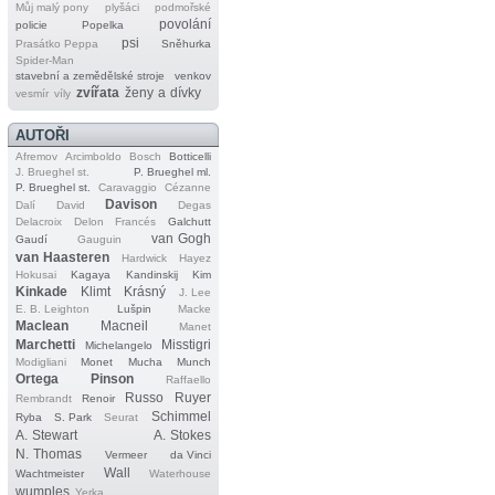
Můj malý pony
plyšáci
podmořské
povolání
policie
Popelka
psi
Prasátko Peppa
Sněhurka
Spider‐Man
stavební a zemědělské stroje
venkov
zvířata
ženy a dívky
vesmír
víly
AUTOŘI
Afremov
Arcimboldo
Bosch
Botticelli
J. Brueghel st.
P. Brueghel ml.
P. Brueghel st.
Caravaggio
Cézanne
Davison
Dalí
David
Degas
Delacroix
Delon
Francés
Galchutt
van Gogh
Gaudí
Gauguin
van Haasteren
Hardwick
Hayez
Hokusai
Kagaya
Kandinskij
Kim
Kinkade
Klimt
Krásný
J. Lee
E. B. Leighton
Lušpin
Macke
Maclean
Macneil
Manet
Marchetti
Misstigri
Michelangelo
Modigliani
Monet
Mucha
Munch
Ortega
Pinson
Raffaello
Russo
Ruyer
Rembrandt
Renoir
Schimmel
Ryba
S. Park
Seurat
A. Stewart
A. Stokes
N. Thomas
Vermeer
da Vinci
Wall
Wachtmeister
Waterhouse
wumples
Yerka