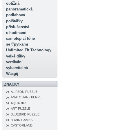
obtížná
panoramatická
podlahová
polštářky
příslušenství
s hodinami
samolepicí fólie
se třpytkami
Unlimited Fit Technology
velké dílky
vertikální
vybarvitelná
Wasgij
ZNAČKY
ALIPSON PUZZLE
ANATOLIAN / PERRE
AQUARIUS
ART PUZZLE
BLUEBIRD PUZZLE
BRAIN GAMES
CASTORLAND