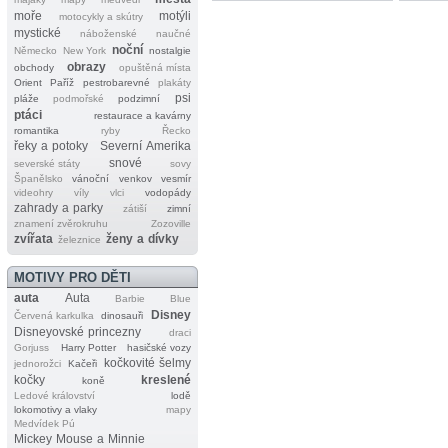
moře
motýli
motocykly a skútry
mystické
náboženské
naučné
noční
Německo
New York
nostalgie
obrazy
obchody
opuštěná místa
Orient
Paříž
pestrobarevné
plakáty
psi
pláže
podmořské
podzimní
ptáci
restaurace a kavárny
romantika
ryby
Řecko
řeky a potoky
Severní Amerika
snové
severské státy
sovy
Španělsko
vánoční
venkov
vesmír
videohry
víly
vlci
vodopády
zahrady a parky
zátiší
zimní
znamení zvěrokruhu
Zozoville
zvířata
ženy a dívky
železnice
MOTIVY PRO DĚTI
auta
Auta
Barbie
Blue
Disney
Červená karkulka
dinosauři
Disneyovské princezny
draci
Gorjuss
Harry Potter
hasičské vozy
kočkovité šelmy
jednorožci
Kačeři
kočky
kreslené
koně
Ledové království
lodě
lokomotivy a vlaky
mapy
Medvídek Pú
Mickey Mouse a Minnie