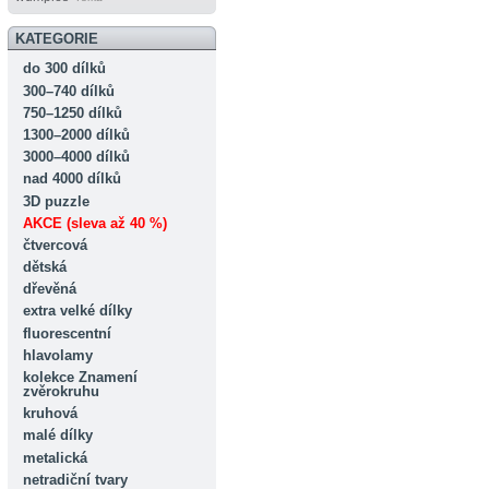
KATEGORIE
do 300 dílků
300–740 dílků
750–1250 dílků
1300–2000 dílků
3000–4000 dílků
nad 4000 dílků
3D puzzle
AKCE (sleva až 40 %)
čtvercová
dětská
dřevěná
extra velké dílky
fluorescentní
hlavolamy
kolekce Znamení
zvěrokruhu
kruhová
malé dílky
metalická
netradiční tvary