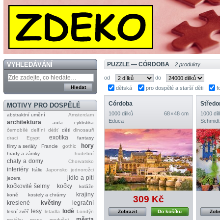
VYHLEDÁVÁNÍ
PUZZLE — CÓRDOBA
2 produkty
od
do
dětská
pro dospělé a starší děti
f
Córdoba
Středo
MOTIVY PRO DOSPĚLÉ
1000 dílků
68 × 48 cm
1000 díl
abstraktní umění
Amsterdam
Educa
Schmidt
architektura
auta
cyklistika
černobílé
delfíni
déšť
děti
dinosauři
exotika
draci
Egypt
fantasy
hory
filmy a seriály
Francie
gothic
hrady a zámky
hudební
chaty a domy
Chorvatsko
interiéry
Itálie
Japonsko
jednorožci
jídlo a pití
jezera
kočkovité šelmy
kočky
koláže
krajiny
koně
kostely a chrámy
309 Kč
kreslené
květiny
legrační
lesy
lodě
lesní zvěř
letadla
Londýn
Zobrazit
Do košíku
Zobr
města
majáky
mapy
medvědi