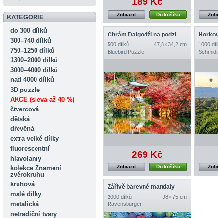
189 Kč
Zobrazit
Do košíku
Zobr
KATEGORIE
do 300 dílků
Chrám Daigodži na podzim, Kjóto
300–740 dílků
500 dílků
47,8 × 34,2 cm
1000 díl
750–1250 dílků
Bluebird Puzzle
Schmidt
1300–2000 dílků
3000–4000 dílků
nad 4000 dílků
3D puzzle
AKCE (sleva až 40 %)
čtvercová
dětská
dřevěná
extra velké dílky
fluorescentní
269 Kč
hlavolamy
Zobrazit
Do košíku
Zobr
kolekce Znamení
zvěrokruhu
kruhová
Zářivě barevné mandaly
malé dílky
2000 dílků
98 × 75 cm
metalická
Ravensburger
netradiční tvary