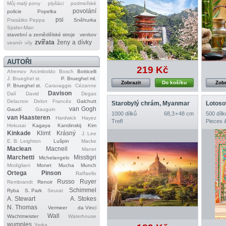
Můj malý pony
plyšáci
podmořské
povolání
policie
Popelka
psi
Prasátko Peppa
Sněhurka
Spider‐Man
stavební a zemědělské stroje
venkov
zvířata
ženy a dívky
vesmír
víly
AUTOŘI
219 Kč
Afremov
Arcimboldo
Bosch
Botticelli
J. Brueghel st.
P. Brueghel ml.
Zobrazit
Do košíku
Zobr
P. Brueghel st.
Caravaggio
Cézanne
Davison
Dalí
David
Degas
Delacroix
Delon
Francés
Galchutt
Starobylý chrám, Myanmar
Lotoso
van Gogh
Gaudí
Gauguin
1000 dílků
68,3 × 48 cm
500 dílk
van Haasteren
Hardwick
Hayez
Trefl
Pieces 
Hokusai
Kagaya
Kandinskij
Kim
Kinkade
Klimt
Krásný
J. Lee
E. B. Leighton
Lušpin
Macke
Maclean
Macneil
Manet
Marchetti
Misstigri
Michelangelo
Modigliani
Monet
Mucha
Munch
Ortega
Pinson
Raffaello
Russo
Ruyer
Rembrandt
Renoir
Schimmel
Ryba
S. Park
Seurat
A. Stewart
A. Stokes
N. Thomas
Vermeer
da Vinci
Wall
Wachtmeister
Waterhouse
wumples
Yerka