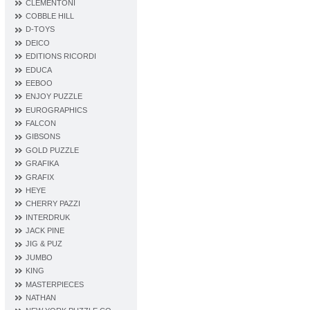
CLEMENTONI
COBBLE HILL
D‐TOYS
DEICO
EDITIONS RICORDI
EDUCA
EEBOO
ENJOY PUZZLE
EUROGRAPHICS
FALCON
GIBSONS
GOLD PUZZLE
GRAFIKA
GRAFIX
HEYE
CHERRY PAZZI
INTERDRUK
JACK PINE
JIG & PUZ
JUMBO
KING
MASTERPIECES
NATHAN