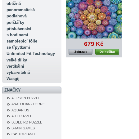
obtížná
panoramatická
podlahová
polštářky
příslušenství
s hodinami
samolepicí fólie
679 Kč
se třpytkami
Zobrazit
Do košíku
Unlimited Fit Technology
velké dílky
vertikální
vybarvitelná
Wasgij
ZNAČKY
ALIPSON PUZZLE
ANATOLIAN / PERRE
AQUARIUS
ART PUZZLE
BLUEBIRD PUZZLE
BRAIN GAMES
CASTORLAND