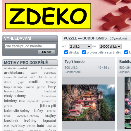
VYHLEDÁVÁNÍ
PUZZLE — BUDDHISMUS
16 produktů
od
do
dětská
pro dospělé a starší děti
f
Tygří hnízdo
Buddh
MOTIVY PRO DOSPĚLÉ
500 dílků
49 × 36 cm
500 dílk
abstraktní umění
Amsterdam
Clementoni
Alipson
architektura
auta
cyklistika
černobílé
delfíni
déšť
děti
dinosauři
exotika
draci
Egypt
fantasy
hory
filmy a seriály
Francie
gothic
hrady a zámky
hudební
chaty a domy
Chorvatsko
interiéry
Itálie
Japonsko
jednorožci
jídlo a pití
jezera
kočkovité šelmy
kočky
koláže
krajiny
koně
kostely a chrámy
kreslené
květiny
legrační
lesy
lodě
lesní zvěř
letadla
Londýn
města
majáky
mapy
medvědi