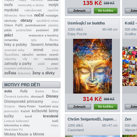
135 Kč
159 Kč
moře
motýli
motocykly a skútry
mystické
náboženské
naučné
Zobrazit
Do košíku
Zobr
noční
Německo
New York
nostalgie
obrazy
obchody
opuštěná místa
Usmívající se buddha
Koláž 
Orient
Paříž
pestrobarevné
plakáty
1000 dílků
48 × 68 cm
500 dílk
psi
pláže
podmořské
podzimní
Enjoy Puzzle
Grafika
ptáci
restaurace a kavárny
romantika
ryby
Řecko
řeky a potoky
Severní Amerika
snové
severské státy
sovy
Španělsko
vánoční
venkov
vesmír
videohry
víly
vlci
vodopády
zahrady a parky
zátiší
zimní
znamení zvěrokruhu
Zozoville
zvířata
ženy a dívky
železnice
MOTIVY PRO DĚTI
auta
Auta
Barbie
Blue
Disney
Červená karkulka
dinosauři
314 Kč
369 Kč
Disneyovské princezny
draci
Gorjuss
Harry Potter
hasičské vozy
Zobrazit
Do košíku
Zobr
kočkovité šelmy
jednorožci
Kačeři
kočky
kreslené
koně
Chrám Seigantodži, Japonsko
Zen
Ledové království
lodě
lokomotivy a vlaky
mapy
1000 dílků
68 × 47 cm
500 dílk
Medvídek Pú
Castorland
Alipson
Mickey Mouse a Minnie