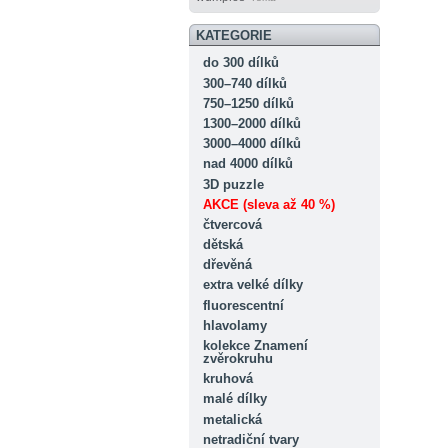
KATEGORIE
do 300 dílků
300–740 dílků
750–1250 dílků
1300–2000 dílků
3000–4000 dílků
nad 4000 dílků
3D puzzle
AKCE (sleva až 40 %)
čtvercová
dětská
dřevěná
extra velké dílky
fluorescentní
hlavolamy
kolekce Znamení
zvěrokruhu
kruhová
malé dílky
metalická
netradiční tvary