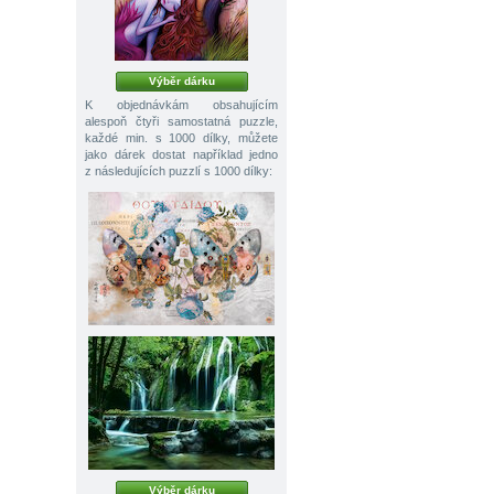
Výběr dárku
K objednávkám obsahujícím
alespoň čtyři samostatná puzzle,
každé min. s 1000 dílky, můžete
jako dárek dostat například jedno
z následujících puzzlí s 1000 dílky:
Výběr dárku