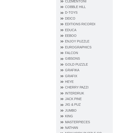
CLEMENTONI
COBBLE HILL
D‐TOYS
DEICO
EDITIONS RICORDI
EDUCA
EEBOO
ENJOY PUZZLE
EUROGRAPHICS
FALCON
GIBSONS
GOLD PUZZLE
GRAFIKA
GRAFIX
HEYE
CHERRY PAZZI
INTERDRUK
JACK PINE
JIG & PUZ
JUMBO
KING
MASTERPIECES
NATHAN