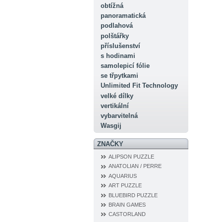
obtížná
panoramatická
podlahová
polštářky
příslušenství
s hodinami
samolepicí fólie
se třpytkami
Unlimited Fit Technology
velké dílky
vertikální
vybarvitelná
Wasgij
ZNAČKY
ALIPSON PUZZLE
ANATOLIAN / PERRE
AQUARIUS
ART PUZZLE
BLUEBIRD PUZZLE
BRAIN GAMES
CASTORLAND