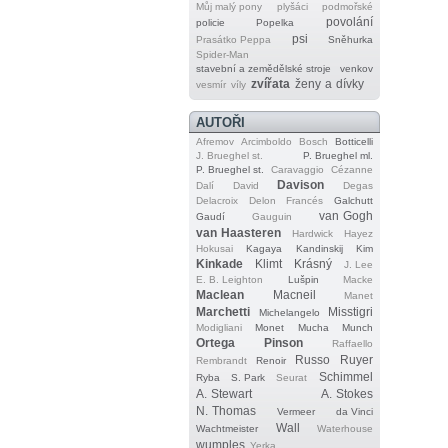
Můj malý pony
plyšáci
podmořské
povolání
policie
Popelka
psi
Prasátko Peppa
Sněhurka
Spider‐Man
stavební a zemědělské stroje
venkov
zvířata
ženy a dívky
vesmír
víly
AUTOŘI
Afremov
Arcimboldo
Bosch
Botticelli
J. Brueghel st.
P. Brueghel ml.
P. Brueghel st.
Caravaggio
Cézanne
Davison
Dalí
David
Degas
Delacroix
Delon
Francés
Galchutt
van Gogh
Gaudí
Gauguin
van Haasteren
Hardwick
Hayez
Hokusai
Kagaya
Kandinskij
Kim
Kinkade
Klimt
Krásný
J. Lee
E. B. Leighton
Lušpin
Macke
Maclean
Macneil
Manet
Marchetti
Misstigri
Michelangelo
Modigliani
Monet
Mucha
Munch
Ortega
Pinson
Raffaello
Russo
Ruyer
Rembrandt
Renoir
Schimmel
Ryba
S. Park
Seurat
A. Stewart
A. Stokes
N. Thomas
Vermeer
da Vinci
Wall
Wachtmeister
Waterhouse
wumples
Yerka