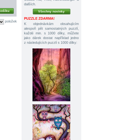
dalších.
košíku
Všechny novinky
PUZZLE ZDARMA!
položek
K objednávkám obsahujícím
alespoň pět samostatných puzzlí,
každé min. s 1000 dílky, můžete
jako dárek dostat například jedno
z následujících puzzlí s 1000 dílky: