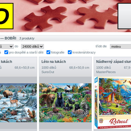
 — BOBŘI
3 produkty
do
třídit dle
á
pro dospělé a starší děti
fotografie
kreslená/obrazy
 lukách
Léto na lukách
Nádherný západ slu
ů
68,6 × 50,8 cm
1000 dílků
68,6 × 50,8 cm
1000 dílků
67,9
SunsOut
MasterPieces