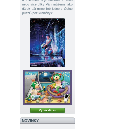
K ostatním objednávkám s 1000
nebo více dílky Vám můžeme jako
dárek dát mimo jiné jedno z těchto
puzzlí (bez krabičky):
Výběr dárku
NOVINKY