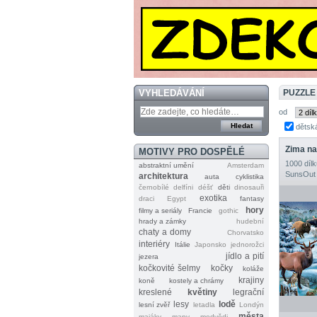
VYHLEDÁVÁNÍ
PUZZLE
od
dětsk
Zima na
MOTIVY PRO DOSPĚLÉ
1000 dílk
abstraktní umění
Amsterdam
SunsOut
architektura
auta
cyklistika
černobílé
delfíni
déšť
děti
dinosauři
exotika
draci
Egypt
fantasy
hory
filmy a seriály
Francie
gothic
hrady a zámky
hudební
chaty a domy
Chorvatsko
interiéry
Itálie
Japonsko
jednorožci
jídlo a pití
jezera
kočkovité šelmy
kočky
koláže
krajiny
koně
kostely a chrámy
kreslené
květiny
legrační
lesy
lodě
lesní zvěř
letadla
Londýn
města
majáky
mapy
medvědi