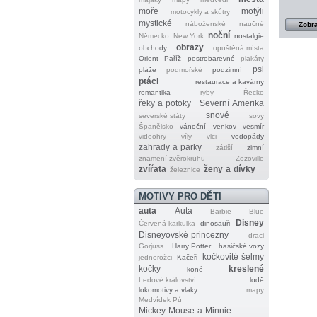
moře
motýli
motocykly a skútry
mystické
náboženské
naučné
Zobra
noční
Německo
New York
nostalgie
obrazy
obchody
opuštěná místa
Orient
Paříž
pestrobarevné
plakáty
psi
pláže
podmořské
podzimní
ptáci
restaurace a kavárny
romantika
ryby
Řecko
řeky a potoky
Severní Amerika
snové
severské státy
sovy
Španělsko
vánoční
venkov
vesmír
videohry
víly
vlci
vodopády
zahrady a parky
zátiší
zimní
znamení zvěrokruhu
Zozoville
zvířata
ženy a dívky
železnice
MOTIVY PRO DĚTI
auta
Auta
Barbie
Blue
Disney
Červená karkulka
dinosauři
Disneyovské princezny
draci
Gorjuss
Harry Potter
hasičské vozy
kočkovité šelmy
jednorožci
Kačeři
kočky
kreslené
koně
Ledové království
lodě
lokomotivy a vlaky
mapy
Medvídek Pú
Mickey Mouse a Minnie