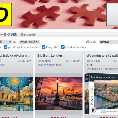
 — BIG BEN
39 produktů
do
třídit dle
á
pro dospělé a starší děti
fotografie
kreslená/obrazy
Impresionistická obloha nad Londýnem
Big Ben, Londýn
ů
70 × 50 cm
1000 dílků
68,3 × 48 cm
1000 dílků
68,
azzi
Trefl Premium Plus
Trefl
Unlimited Fit Technology