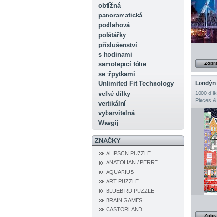
obtížná
panoramatická
podlahová
polštářky
příslušenství
s hodinami
samolepicí fólie
Zobra
se třpytkami
Londýn 
Unlimited Fit Technology
velké dílky
1000 dílk
Pieces &
vertikální
vybarvitelná
Wasgij
ZNAČKY
ALIPSON PUZZLE
ANATOLIAN / PERRE
AQUARIUS
ART PUZZLE
BLUEBIRD PUZZLE
BRAIN GAMES
CASTORLAND
Zobra