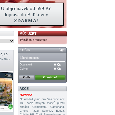
MŮJ ÚČET
Přihlášení / registrace
KOŠÍK
Westminsterský palác, Londýn, Anglie
Žádné produkty
3 × 48 cm
Dopravné
0 Kč
Celkem
0 Kč
Košík
K pokladně
AKCE
NOVINKY
Naskladnili jsme pro Vás více než
100 zcela nových motivů puzzlí
značek Clementoni, Castorland,
Cherry Pazzi, Schmidt, Educa,
Cobble Hill, Trefl, Ravensburger a