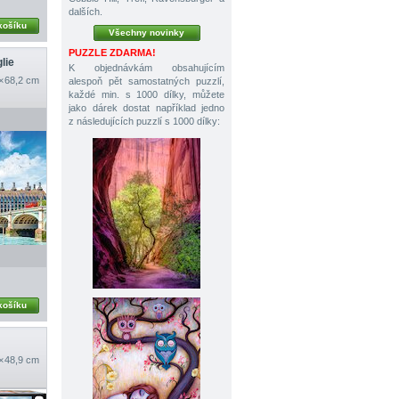
dalších.
košíku
Všechny novinky
PUZZLE ZDARMA!
lie
K objednávkám obsahujícím
 × 68,2 cm
alespoň pět samostatných puzzlí,
každé min. s 1000 dílky, můžete
jako dárek dostat například jedno
z následujících puzzlí s 1000 dílky:
košíku
 × 48,9 cm