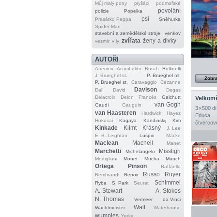
Můj malý pony
plyšáci
podmořské
povolání
policie
Popelka
psi
Prasátko Peppa
Sněhurka
Spider‐Man
stavební a zemědělské stroje
venkov
zvířata
ženy a dívky
vesmír
víly
AUTOŘI
Afremov
Arcimboldo
Bosch
Botticelli
J. Brueghel st.
P. Brueghel ml.
Zobra
P. Brueghel st.
Caravaggio
Cézanne
Davison
Dalí
David
Degas
Delacroix
Delon
Francés
Galchutt
Velkom
van Gogh
Gaudí
Gauguin
3 × 500 dí
van Haasteren
Hardwick
Hayez
Educa
Hokusai
Kagaya
Kandinskij
Kim
čtvercov
Kinkade
Klimt
Krásný
J. Lee
E. B. Leighton
Lušpin
Macke
Maclean
Macneil
Manet
Marchetti
Misstigri
Michelangelo
Modigliani
Monet
Mucha
Munch
Ortega
Pinson
Raffaello
Russo
Ruyer
Rembrandt
Renoir
Schimmel
Ryba
S. Park
Seurat
A. Stewart
A. Stokes
N. Thomas
Vermeer
da Vinci
Wall
Wachtmeister
Waterhouse
wumples
Yerka