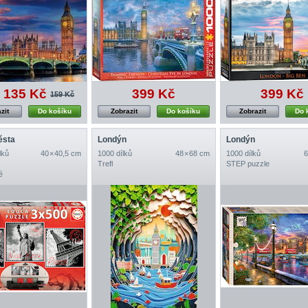
135 Kč
399 Kč
399 Kč
159 Kč
zit
Do košíku
Zobrazit
Do košíku
Zobrazit
Do 
ěsta
Londýn
Londýn
lků
40 × 40,5 cm
1000 dílků
48 × 68 cm
1000 dílků
6
Trefl
STEP puzzle
é