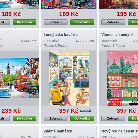
189 Kč
189 Kč
195 Kč
zit
Do košíku
Zobrazit
Do košíku
Zobrazit
Do 
Londýnská kavárna
Vánoce v Londýně
ů
68 × 47 cm
1000 dílků
47,8 × 69 cm
1000 dílků
47,
nd
Pieces & Peace
Pieces & Peace
239 Kč
397 Kč
397 Kč
529 Kč
zit
Do košíku
Zobrazit
Do košíku
Zobrazit
Do 
Známé památky
Nový rok na celém s
ů
50 × 70 cm
1000 dílků
68 × 47 cm
500 dílků
47,8