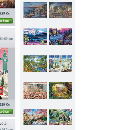
229 Kč
košíku
8 × 69 cm
529 Kč
košíku
větě
 × 34,2 cm