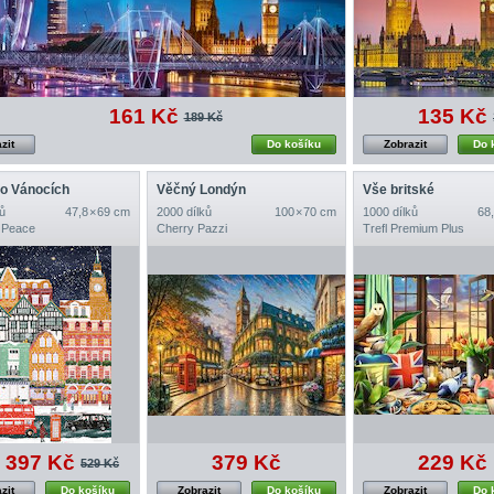
161 Kč
135 Kč
189 Kč
zit
Do košíku
Zobrazit
Do 
o Vánocích
Věčný Londýn
Vše britské
ů
47,8 × 69 cm
2000 dílků
100 × 70 cm
1000 dílků
68,
 Peace
Cherry Pazzi
Trefl Premium Plus
397 Kč
379 Kč
229 Kč
529 Kč
zit
Do košíku
Zobrazit
Do košíku
Zobrazit
Do 