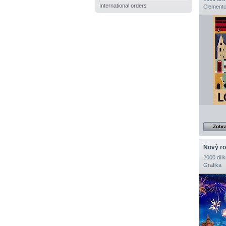
International orders
Clemento
Zobra
Nový ro
2000 dílk
Grafika