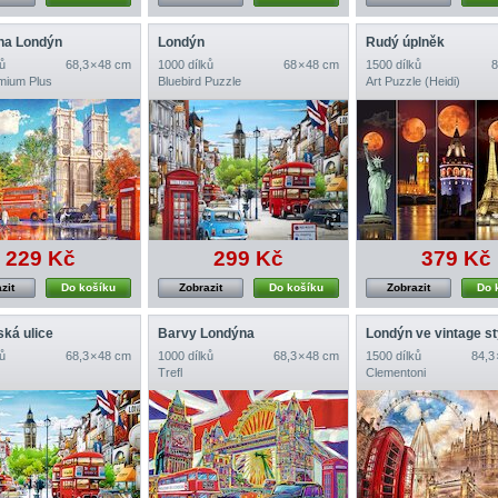
na Londýn
Londýn
Rudý úplněk
ů
68,3 × 48 cm
1000 dílků
68 × 48 cm
1500 dílků
8
emium Plus
Bluebird Puzzle
Art Puzzle (Heidi)
229 Kč
299 Kč
379 Kč
zit
Do košíku
Zobrazit
Do košíku
Zobrazit
Do 
ká ulice
Barvy Londýna
Londýn ve vintage st
ů
68,3 × 48 cm
1000 dílků
68,3 × 48 cm
1500 dílků
84,3
Trefl
Clementoni