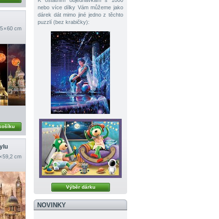
K ostatním objednávkám s 1000
nebo více dílky Vám můžeme jako
dárek dát mimo jiné jedno z těchto
puzzlí (bez krabičky):
5 × 60 cm
košíku
ylu
 × 59,2 cm
Výběr dárku
NOVINKY