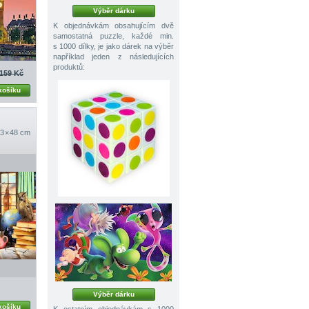
Výběr dárku
K objednávkám obsahujícím dvě
samostatná puzzle, každé min.
s 1000 dílky, je jako dárek na výběr
například jeden z následujících
produktů:
159 Kč
košíku
3 × 48 cm
Výběr dárku
košíku