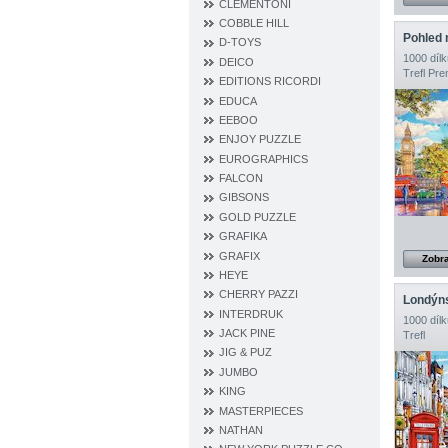
CLEMENTONI
COBBLE HILL
Pohled 
D‐TOYS
1000 dílk
DEICO
Trefl Pr
EDITIONS RICORDI
EDUCA
EEBOO
ENJOY PUZZLE
EUROGRAPHICS
FALCON
GIBSONS
GOLD PUZZLE
GRAFIKA
GRAFIX
Zobra
HEYE
CHERRY PAZZI
Londýns
INTERDRUK
1000 dílk
JACK PINE
Trefl
JIG & PUZ
JUMBO
KING
MASTERPIECES
NATHAN