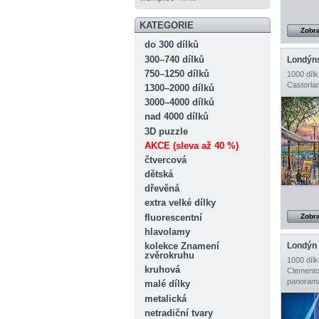
KATEGORIE
Zobra
do 300 dílků
300–740 dílků
Londýns
750–1250 dílků
1000 dílk
Castorla
1300–2000 dílků
3000–4000 dílků
nad 4000 dílků
3D puzzle
AKCE (sleva až 40 %)
čtvercová
dětská
dřevěná
extra velké dílky
fluorescentní
Zobra
hlavolamy
kolekce Znamení
Londýn
zvěrokruhu
1000 dílk
kruhová
Clemento
panorama
malé dílky
metalická
netradiční tvary