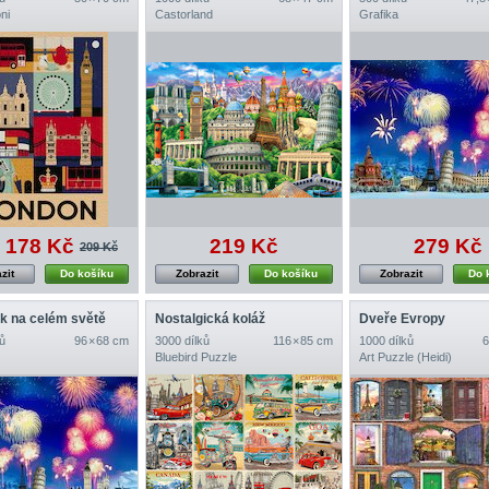
ni
Castorland
Grafika
178 Kč
219 Kč
279 Kč
209 Kč
zit
Do košíku
Zobrazit
Do košíku
Zobrazit
Do 
k na celém světě
Nostalgická koláž
Dveře Evropy
ů
96 × 68 cm
3000 dílků
116 × 85 cm
1000 dílků
6
Bluebird Puzzle
Art Puzzle (Heidi)