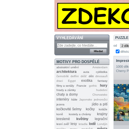
VYHLEDÁVÁNÍ
PUZZLE
od
dětsk
MOTIVY PRO DOSPĚLÉ
1000 dílk
abstraktní umění
Amsterdam
Cherry P
architektura
auta
cyklistika
černobílé
delfíni
déšť
děti
dinosauři
exotika
draci
Egypt
fantasy
hory
filmy a seriály
Francie
gothic
hrady a zámky
hudební
chaty a domy
Chorvatsko
interiéry
Itálie
Japonsko
jednorožci
jídlo a pití
jezera
kočkovité šelmy
kočky
koláže
krajiny
koně
kostely a chrámy
kreslené
květiny
legrační
lesy
lodě
lesní zvěř
letadla
Londýn
města
majáky
mapy
medvědi