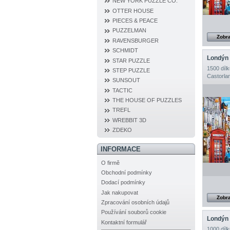
NEW YORK PUZZLE CO.
OTTER HOUSE
PIECES & PEACE
PUZZELMAN
Zobra
RAVENSBURGER
SCHMIDT
Londýn
STAR PUZZLE
1500 dílk
STEP PUZZLE
Castorla
SUNSOUT
TACTIC
THE HOUSE OF PUZZLES
TREFL
WREBBIT 3D
ZDEKO
INFORMACE
O firmě
Obchodní podmínky
Dodací podmínky
Jak nakupovat
Zobra
Zpracování osobních údajů
Používání souborů cookie
Londýn
Kontaktní formulář
1000 dílk