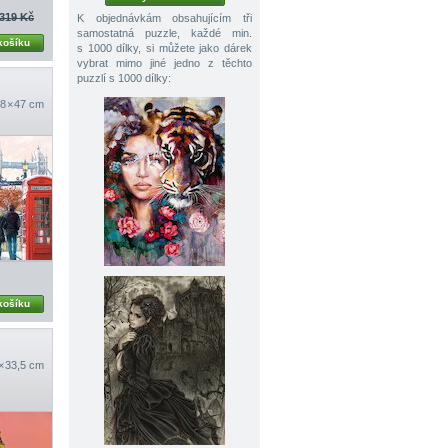
319 Kč
K objednávkám obsahujícím tři
samostatná puzzle, každé min.
košíku
s 1000 dílky, si můžete jako dárek
vybrat mimo jiné jedno z těchto
puzzlí s 1000 dílky:
8 × 47 cm
košíku
 × 33,5 cm