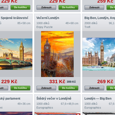
229 Kč
229 Kč
259 Kč
zit
Do košíku
Zobrazit
Do košíku
Zobrazit
Do 
 Spojené království
Večerní Londýn
Big Ben, Londýn, Ang
ů
85 × 58 cm
1000 dílků
48 × 68 cm
2000 dílků
96,1
Enjoy Puzzle
Trefl
229 Kč
331 Kč
269 Kč
389 Kč
zit
Do košíku
Zobrazit
Do košíku
Zobrazit
Do 
ský parlament
Štědrý večer v Londýně
Londýn — Big Ben
49 × 36 cm
1000 dílků
67,6 × 48,9 cm
1000 dílků
67,6
ni
Eurographics
Eurographics