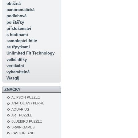
obtížná
panoramatická
podlahová
polštářky
příslušenství
s hodinami
samolepicí fólie
se třpytkami
Unlimited Fit Technology
velké dílky
vertikální
vybarvitelná
Wasgij
ZNAČKY
ALIPSON PUZZLE
ANATOLIAN / PERRE
AQUARIUS
ART PUZZLE
BLUEBIRD PUZZLE
BRAIN GAMES
CASTORLAND