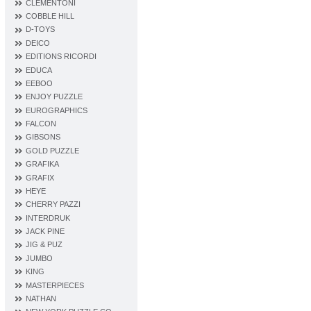
CLEMENTONI
COBBLE HILL
D‐TOYS
DEICO
EDITIONS RICORDI
EDUCA
EEBOO
ENJOY PUZZLE
EUROGRAPHICS
FALCON
GIBSONS
GOLD PUZZLE
GRAFIKA
GRAFIX
HEYE
CHERRY PAZZI
INTERDRUK
JACK PINE
JIG & PUZ
JUMBO
KING
MASTERPIECES
NATHAN