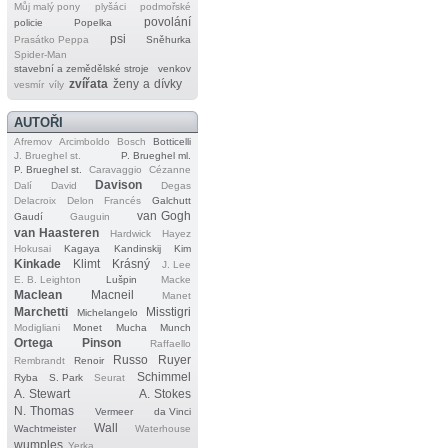
Můj malý pony
plyšáci
podmořské
povolání
policie
Popelka
psi
Prasátko Peppa
Sněhurka
Spider‐Man
stavební a zemědělské stroje
venkov
zvířata
ženy a dívky
vesmír
víly
AUTOŘI
Afremov
Arcimboldo
Bosch
Botticelli
J. Brueghel st.
P. Brueghel ml.
P. Brueghel st.
Caravaggio
Cézanne
Davison
Dalí
David
Degas
Delacroix
Delon
Francés
Galchutt
van Gogh
Gaudí
Gauguin
van Haasteren
Hardwick
Hayez
Hokusai
Kagaya
Kandinskij
Kim
Kinkade
Klimt
Krásný
J. Lee
E. B. Leighton
Lušpin
Macke
Maclean
Macneil
Manet
Marchetti
Misstigri
Michelangelo
Modigliani
Monet
Mucha
Munch
Ortega
Pinson
Raffaello
Russo
Ruyer
Rembrandt
Renoir
Schimmel
Ryba
S. Park
Seurat
A. Stewart
A. Stokes
N. Thomas
Vermeer
da Vinci
Wall
Wachtmeister
Waterhouse
wumples
Yerka