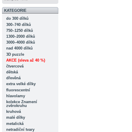
KATEGORIE
do 300 dílků
300–740 dílků
750–1250 dílků
1300–2000 dílků
3000–4000 dílků
nad 4000 dílků
3D puzzle
AKCE (sleva až 40 %)
čtvercová
dětská
dřevěná
extra velké dílky
fluorescentní
hlavolamy
kolekce Znamení
zvěrokruhu
kruhová
malé dílky
metalická
netradiční tvary