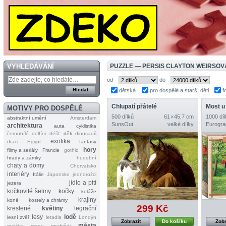
VYHLEDÁVÁNÍ
PUZZLE — PERSIS CLAYTON WEIRSOVÁ
od
do
dětská
pro dospělé a starší děti
f
Chlupatí přátelé
Most u
MOTIVY PRO DOSPĚLÉ
500 dílků
61 × 45,7 cm
1000 díl
abstraktní umění
Amsterdam
SunsOut
velké dílky
Eurogra
architektura
auta
cyklistika
černobílé
delfíni
déšť
děti
dinosauři
exotika
draci
Egypt
fantasy
hory
filmy a seriály
Francie
gothic
hrady a zámky
hudební
chaty a domy
Chorvatsko
interiéry
Itálie
Japonsko
jednorožci
jídlo a pití
jezera
kočkovité šelmy
kočky
koláže
krajiny
koně
kostely a chrámy
299 Kč
kreslené
květiny
legrační
lesy
lodě
lesní zvěř
letadla
Londýn
Zobrazit
Do košíku
Zobr
města
majáky
mapy
medvědi