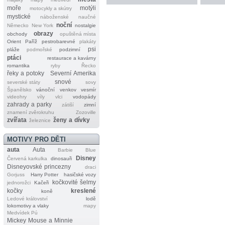
moře
motýli
motocykly a skútry
mystické
náboženské
naučné
noční
Německo
New York
nostalgie
obrazy
obchody
opuštěná místa
Orient
Paříž
pestrobarevné
plakáty
psi
pláže
podmořské
podzimní
ptáci
restaurace a kavárny
romantika
ryby
Řecko
řeky a potoky
Severní Amerika
snové
severské státy
sovy
Španělsko
vánoční
venkov
vesmír
videohry
víly
vlci
vodopády
zahrady a parky
zátiší
zimní
znamení zvěrokruhu
Zozoville
zvířata
ženy a dívky
železnice
MOTIVY PRO DĚTI
auta
Auta
Barbie
Blue
Disney
Červená karkulka
dinosauři
Disneyovské princezny
draci
Gorjuss
Harry Potter
hasičské vozy
kočkovité šelmy
jednorožci
Kačeři
kočky
kreslené
koně
Ledové království
lodě
lokomotivy a vlaky
mapy
Medvídek Pú
Mickey Mouse a Minnie