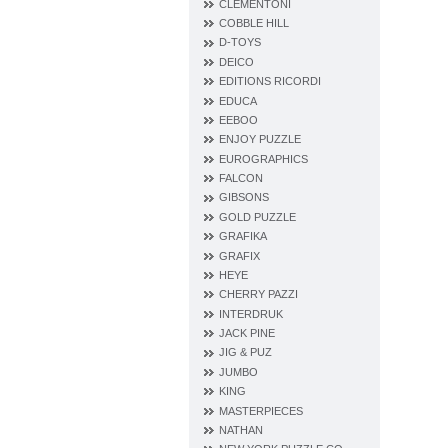
CLEMENTONI
COBBLE HILL
D‐TOYS
DEICO
EDITIONS RICORDI
EDUCA
EEBOO
ENJOY PUZZLE
EUROGRAPHICS
FALCON
GIBSONS
GOLD PUZZLE
GRAFIKA
GRAFIX
HEYE
CHERRY PAZZI
INTERDRUK
JACK PINE
JIG & PUZ
JUMBO
KING
MASTERPIECES
NATHAN