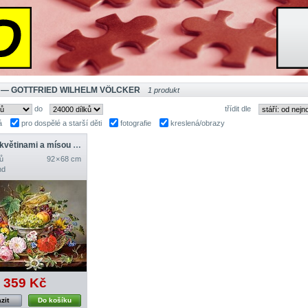
 — GOTTFRIED WILHELM VÖLCKER
1 produkt
do
třídit dle
á
pro dospělé a starší děti
fotografie
kreslená/obrazy
Zátiší s květinami a mísou s ovocem
ů
92 × 68 cm
nd
359 Kč
zit
Do košíku