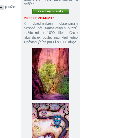
dalších.
položek
Všechny novinky
PUZZLE ZDARMA!
K objednávkám obsahujícím
alespoň pět samostatných puzzlí,
každé min. s 1000 dílky, můžete
jako dárek dostat například jedno
z následujících puzzlí s 1000 dílky: