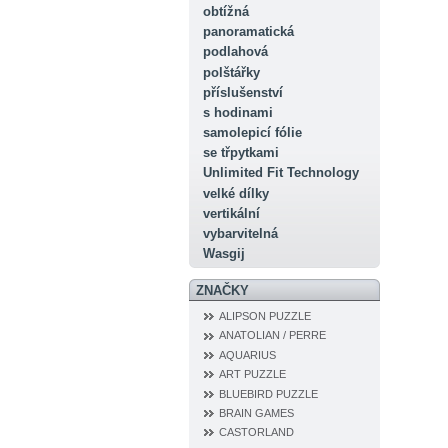
obtížná
panoramatická
podlahová
polštářky
příslušenství
s hodinami
samolepicí fólie
se třpytkami
Unlimited Fit Technology
velké dílky
vertikální
vybarvitelná
Wasgij
ZNAČKY
ALIPSON PUZZLE
ANATOLIAN / PERRE
AQUARIUS
ART PUZZLE
BLUEBIRD PUZZLE
BRAIN GAMES
CASTORLAND