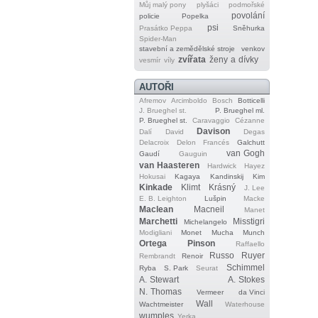
Můj malý pony
plyšáci
podmořské
povolání
policie
Popelka
psi
Prasátko Peppa
Sněhurka
Spider‐Man
stavební a zemědělské stroje
venkov
zvířata
ženy a dívky
vesmír
víly
AUTOŘI
Afremov
Arcimboldo
Bosch
Botticelli
J. Brueghel st.
P. Brueghel ml.
P. Brueghel st.
Caravaggio
Cézanne
Davison
Dalí
David
Degas
Delacroix
Delon
Francés
Galchutt
van Gogh
Gaudí
Gauguin
van Haasteren
Hardwick
Hayez
Hokusai
Kagaya
Kandinskij
Kim
Kinkade
Klimt
Krásný
J. Lee
E. B. Leighton
Lušpin
Macke
Maclean
Macneil
Manet
Marchetti
Misstigri
Michelangelo
Modigliani
Monet
Mucha
Munch
Ortega
Pinson
Raffaello
Russo
Ruyer
Rembrandt
Renoir
Schimmel
Ryba
S. Park
Seurat
A. Stewart
A. Stokes
N. Thomas
Vermeer
da Vinci
Wall
Wachtmeister
Waterhouse
wumples
Yerka