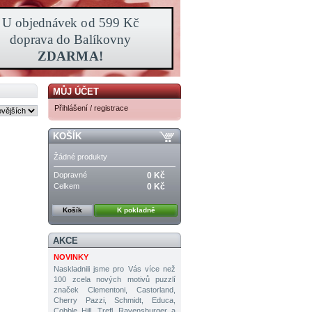
MŮJ ÚČET
Přihlášení / registrace
KOŠÍK
Žádné produkty
Dopravné
0 Kč
Celkem
0 Kč
Košík
K pokladně
AKCE
NOVINKY
Naskladnili jsme pro Vás více než
100 zcela nových motivů puzzlí
značek Clementoni, Castorland,
Cherry Pazzi, Schmidt, Educa,
Cobble Hill, Trefl, Ravensburger a