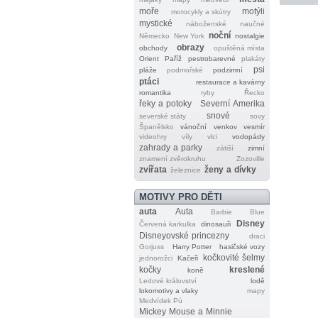
moře
motýli
motocykly a skútry
mystické
náboženské
naučné
noční
Německo
New York
nostalgie
obrazy
obchody
opuštěná místa
Orient
Paříž
pestrobarevné
plakáty
psi
pláže
podmořské
podzimní
ptáci
restaurace a kavárny
romantika
ryby
Řecko
řeky a potoky
Severní Amerika
snové
severské státy
sovy
Španělsko
vánoční
venkov
vesmír
videohry
víly
vlci
vodopády
zahrady a parky
zátiší
zimní
znamení zvěrokruhu
Zozoville
zvířata
ženy a dívky
železnice
MOTIVY PRO DĚTI
auta
Auta
Barbie
Blue
Disney
Červená karkulka
dinosauři
Disneyovské princezny
draci
Gorjuss
Harry Potter
hasičské vozy
kočkovité šelmy
jednorožci
Kačeři
kočky
kreslené
koně
Ledové království
lodě
lokomotivy a vlaky
mapy
Medvídek Pú
Mickey Mouse a Minnie