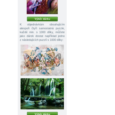
Výběr dárku
K objednávkám obsahujícím
alespoň čtyři samostatná puzzle,
každé min. s 1000 dílky, můžete
jako dárek dostat například jedno
z následujících puzzlí s 1000 dílky:
Výběr dárku