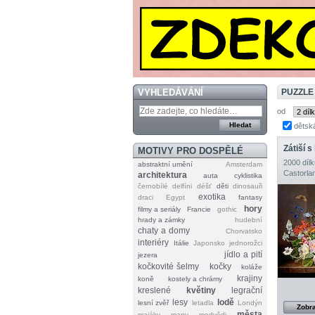
VYHLEDÁVÁNÍ
PUZZLE
od
dětsk
MOTIVY PRO DOSPĚLÉ
2000 dílk
abstraktní umění
Amsterdam
Castorla
architektura
auta
cyklistika
černobílé
delfíni
déšť
děti
dinosauři
exotika
draci
Egypt
fantasy
hory
filmy a seriály
Francie
gothic
hrady a zámky
hudební
chaty a domy
Chorvatsko
interiéry
Itálie
Japonsko
jednorožci
jídlo a pití
jezera
kočkovité šelmy
kočky
koláže
krajiny
koně
kostely a chrámy
kreslené
květiny
legrační
lesy
lodě
lesní zvěř
letadla
Londýn
Zobra
města
majáky
mapy
medvědi