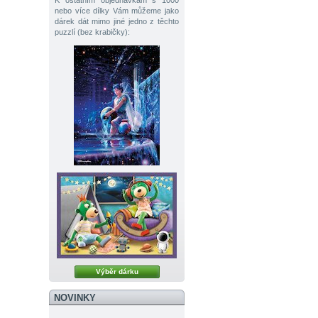
K ostatním objednávkám s 1000
nebo více dílky Vám můžeme jako
dárek dát mimo jiné jedno z těchto
puzzlí (bez krabičky):
Výběr dárku
NOVINKY