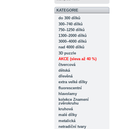
KATEGORIE
do 300 dílků
300–740 dílků
750–1250 dílků
1300–2000 dílků
3000–4000 dílků
nad 4000 dílků
3D puzzle
AKCE (sleva až 40 %)
čtvercová
dětská
dřevěná
extra velké dílky
fluorescentní
hlavolamy
kolekce Znamení
zvěrokruhu
kruhová
malé dílky
metalická
netradiční tvary