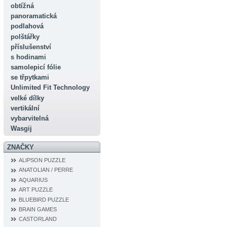
obtížná
panoramatická
podlahová
polštářky
příslušenství
s hodinami
samolepicí fólie
se třpytkami
Unlimited Fit Technology
velké dílky
vertikální
vybarvitelná
Wasgij
ZNAČKY
ALIPSON PUZZLE
ANATOLIAN / PERRE
AQUARIUS
ART PUZZLE
BLUEBIRD PUZZLE
BRAIN GAMES
CASTORLAND