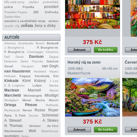
Můj malý pony
plyšáci
podmořské
povolání
policie
Popelka
psi
Prasátko Peppa
Sněhurka
Spider‐Man
stavební a zemědělské stroje
venkov
zvířata
ženy a dívky
vesmír
víly
AUTOŘI
375 Kč
Afremov
Arcimboldo
Bosch
Botticelli
J. Brueghel st.
P. Brueghel ml.
Zobrazit
Do košíku
Zobr
P. Brueghel st.
Caravaggio
Cézanne
Davison
Dalí
David
Degas
Delacroix
Delon
Francés
Galchutt
Horský ráj na zemi
van Gogh
Gaudí
Gauguin
1500 dílků
68 × 48 cm
1000 díl
van Haasteren
Hardwick
Hayez
Bluebird Puzzle
Bluebird
Hokusai
Kagaya
Kandinskij
Kim
Kinkade
Klimt
Krásný
J. Lee
E. B. Leighton
Lušpin
Macke
Maclean
Macneil
Manet
Marchetti
Misstigri
Michelangelo
Modigliani
Monet
Mucha
Munch
Ortega
Pinson
Raffaello
Russo
Ruyer
Rembrandt
Renoir
Schimmel
Ryba
S. Park
Seurat
A. Stewart
A. Stokes
375 Kč
N. Thomas
Vermeer
da Vinci
Zobrazit
Do košíku
Zobr
Wall
Wachtmeister
Waterhouse
wumples
Yerka