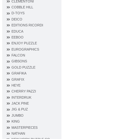
CLEMENTONI
COBBLE HILL
D‐TOYS
DEICO
EDITIONS RICORDI
EDUCA
EEBOO
ENJOY PUZZLE
EUROGRAPHICS
FALCON
GIBSONS
GOLD PUZZLE
GRAFIKA
GRAFIX
HEYE
CHERRY PAZZI
INTERDRUK
JACK PINE
JIG & PUZ
JUMBO
KING
MASTERPIECES
NATHAN