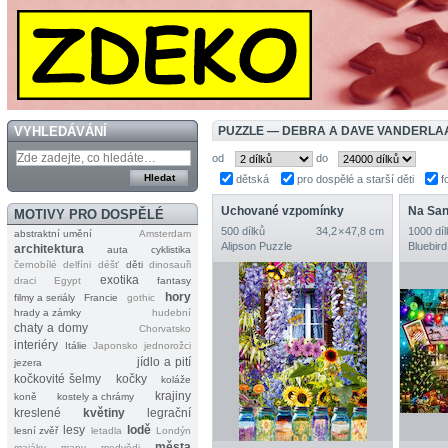
VYHLEDÁVÁNÍ
PUZZLE — DEBRA A DAVE VANDERLA
od
do
dětská
pro dospělé a starší děti
f
Uchované vzpomínky
MOTIVY PRO DOSPĚLÉ
500 dílků
34,2 × 47,8 cm
1000 díl
abstraktní umění
Amsterdam
Alipson Puzzle
Bluebird
architektura
auta
cyklistika
černobílé
delfíni
déšť
děti
dinosauři
exotika
draci
Egypt
fantasy
hory
filmy a seriály
Francie
gothic
hrady a zámky
hudební
chaty a domy
Chorvatsko
interiéry
Itálie
Japonsko
jednorožci
jídlo a pití
jezera
kočkovité šelmy
kočky
koláže
krajiny
koně
kostely a chrámy
kreslené
květiny
legrační
lesy
lodě
lesní zvěř
letadla
Londýn
města
majáky
mapy
medvědi