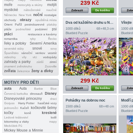
239 Kč
moře
motýli
motocykly a skútry
mystické
náboženské
naučné
Zobrazit
Do košíku
Zobr
noční
Německo
New York
nostalgie
obrazy
obchody
opuštěná místa
Dva od každého druhu u Noemovy archy
Vítejte
Orient
Paříž
pestrobarevné
plakáty
1000 dílků
68 × 48,3 cm
1000 díl
psi
pláže
podmořské
podzimní
Bluebird Puzzle
Bluebird
ptáci
restaurace a kavárny
romantika
ryby
Řecko
řeky a potoky
Severní Amerika
snové
severské státy
sovy
Španělsko
vánoční
venkov
vesmír
videohry
víly
vlci
vodopády
zahrady a parky
zátiší
zimní
znamení zvěrokruhu
Zozoville
zvířata
ženy a dívky
železnice
299 Kč
MOTIVY PRO DĚTI
auta
Auta
Zobrazit
Do košíku
Zobr
Barbie
Blue
Disney
Červená karkulka
dinosauři
Disneyovské princezny
draci
Pohádky na dobrou noc
Modří p
Gorjuss
Harry Potter
hasičské vozy
1500 dílků
68 × 48 cm
1000 díl
kočkovité šelmy
jednorožci
Kačeři
Bluebird Puzzle
Bluebird
kočky
kreslené
koně
Ledové království
lodě
lokomotivy a vlaky
mapy
Medvídek Pú
Mickey Mouse a Minnie