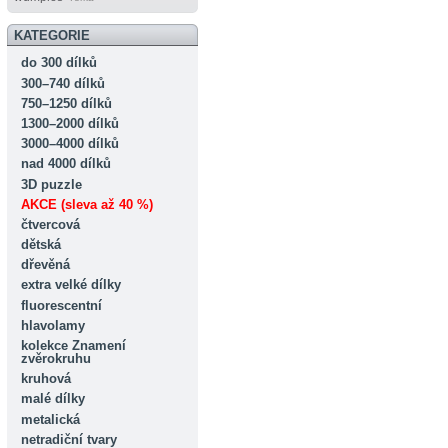
KATEGORIE
do 300 dílků
300–740 dílků
750–1250 dílků
1300–2000 dílků
3000–4000 dílků
nad 4000 dílků
3D puzzle
AKCE (sleva až 40 %)
čtvercová
dětská
dřevěná
extra velké dílky
fluorescentní
hlavolamy
kolekce Znamení
zvěrokruhu
kruhová
malé dílky
metalická
netradiční tvary