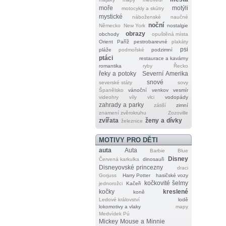
moře
motýli
motocykly a skútry
mystické
náboženské
naučné
noční
Německo
New York
nostalgie
obrazy
obchody
opuštěná místa
Orient
Paříž
pestrobarevné
plakáty
psi
pláže
podmořské
podzimní
ptáci
restaurace a kavárny
romantika
ryby
Řecko
řeky a potoky
Severní Amerika
snové
severské státy
sovy
Španělsko
vánoční
venkov
vesmír
videohry
víly
vlci
vodopády
zahrady a parky
zátiší
zimní
znamení zvěrokruhu
Zozoville
zvířata
ženy a dívky
železnice
MOTIVY PRO DĚTI
auta
Auta
Barbie
Blue
Disney
Červená karkulka
dinosauři
Disneyovské princezny
draci
Gorjuss
Harry Potter
hasičské vozy
kočkovité šelmy
jednorožci
Kačeři
kočky
kreslené
koně
Ledové království
lodě
lokomotivy a vlaky
mapy
Medvídek Pú
Mickey Mouse a Minnie