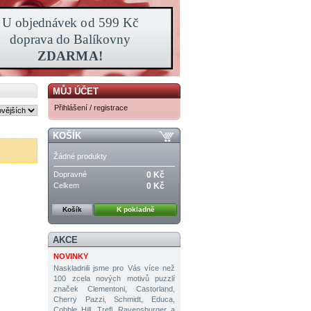
MŮJ ÚČET
Přihlášení / registrace
KOŠÍK
Žádné produkty
Dopravné
0 Kč
Celkem
0 Kč
Košík
K pokladně
AKCE
NOVINKY
Naskladnili jsme pro Vás více než
100 zcela nových motivů puzzlí
značek Clementoni, Castorland,
Cherry Pazzi, Schmidt, Educa,
Cobble Hill, Trefl, Ravensburger a