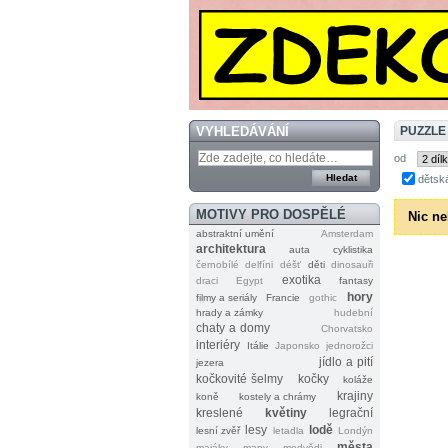
VYHLEDÁVÁNÍ
PUZZLE
od
dětsk
MOTIVY PRO DOSPĚLÉ
Nic ne
abstraktní umění
Amsterdam
architektura
auta
cyklistika
černobílé
delfíni
déšť
děti
dinosauři
exotika
draci
Egypt
fantasy
hory
filmy a seriály
Francie
gothic
hrady a zámky
hudební
chaty a domy
Chorvatsko
interiéry
Itálie
Japonsko
jednorožci
jídlo a pití
jezera
kočkovité šelmy
kočky
koláže
krajiny
koně
kostely a chrámy
kreslené
květiny
legrační
lesy
lodě
lesní zvěř
letadla
Londýn
města
majáky
mapy
medvědi