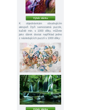
Výběr dárku
K objednávkám obsahujícím
alespoň čtyři samostatná puzzle,
každé min. s 1000 dílky, můžete
jako dárek dostat například jedno
z následujících puzzlí s 1000 dílky:
Výběr dárku