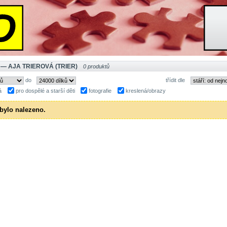
 — AJA TRIEROVÁ (TRIER)
0 produktů
do
třídit dle
á
pro dospělé a starší děti
fotografie
kreslená/obrazy
bylo nalezeno.