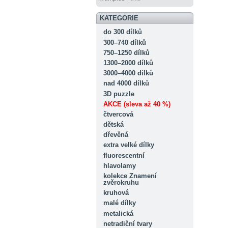
KATEGORIE
do 300 dílků
300–740 dílků
750–1250 dílků
1300–2000 dílků
3000–4000 dílků
nad 4000 dílků
3D puzzle
AKCE (sleva až 40 %)
čtvercová
dětská
dřevěná
extra velké dílky
fluorescentní
hlavolamy
kolekce Znamení
zvěrokruhu
kruhová
malé dílky
metalická
netradiční tvary