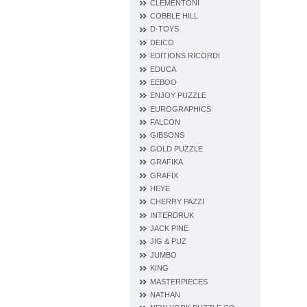
CLEMENTONI
COBBLE HILL
D‐TOYS
DEICO
EDITIONS RICORDI
EDUCA
EEBOO
ENJOY PUZZLE
EUROGRAPHICS
FALCON
GIBSONS
GOLD PUZZLE
GRAFIKA
GRAFIX
HEYE
CHERRY PAZZI
INTERDRUK
JACK PINE
JIG & PUZ
JUMBO
KING
MASTERPIECES
NATHAN