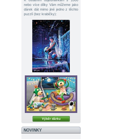
K ostatním objednávkám s 1000
nebo více dílky Vám můžeme jako
dárek dát mimo jiné jedno z těchto
puzzlí (bez krabičky):
Výběr dárku
NOVINKY