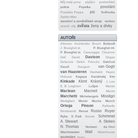
Můj malý pony
plyšáci
podmořské
povolání
policie
Popelka
psi
Prasátko Peppa
Sněhurka
Spider‐Man
stavební a zemědělské stroje
venkov
zvířata
ženy a dívky
vesmír
víly
AUTOŘI
Afremov
Arcimboldo
Bosch
Botticelli
J. Brueghel st.
P. Brueghel ml.
P. Brueghel st.
Caravaggio
Cézanne
Davison
Dalí
David
Degas
Delacroix
Delon
Francés
Galchutt
van Gogh
Gaudí
Gauguin
van Haasteren
Hardwick
Hayez
Hokusai
Kagaya
Kandinskij
Kim
Kinkade
Klimt
Krásný
J. Lee
E. B. Leighton
Lušpin
Macke
Maclean
Macneil
Manet
Marchetti
Misstigri
Michelangelo
Modigliani
Monet
Mucha
Munch
Ortega
Pinson
Raffaello
Russo
Ruyer
Rembrandt
Renoir
Schimmel
Ryba
S. Park
Seurat
A. Stewart
A. Stokes
N. Thomas
Vermeer
da Vinci
Wall
Wachtmeister
Waterhouse
wumples
Yerka