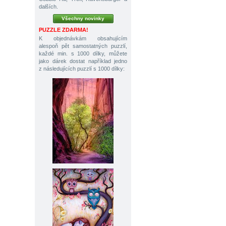
dalších.
Všechny novinky
PUZZLE ZDARMA!
K objednávkám obsahujícím
alespoň pět samostatných puzzlí,
každé min. s 1000 dílky, můžete
jako dárek dostat například jedno
z následujících puzzlí s 1000 dílky: