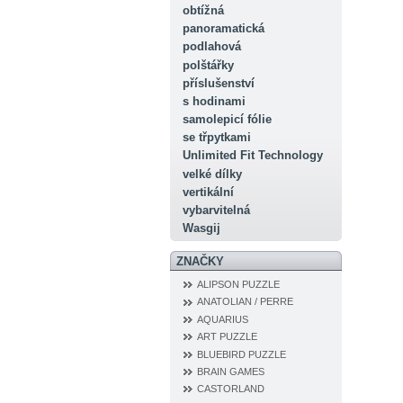
obtížná
panoramatická
podlahová
polštářky
příslušenství
s hodinami
samolepicí fólie
se třpytkami
Unlimited Fit Technology
velké dílky
vertikální
vybarvitelná
Wasgij
ZNAČKY
ALIPSON PUZZLE
ANATOLIAN / PERRE
AQUARIUS
ART PUZZLE
BLUEBIRD PUZZLE
BRAIN GAMES
CASTORLAND