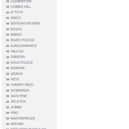
CLEMENTONI
COBBLE HILL
D‐TOYS
DEICO
EDITIONS RICORDI
EDUCA
EEBOO
ENJOY PUZZLE
EUROGRAPHICS
FALCON
GIBSONS
GOLD PUZZLE
GRAFIKA
GRAFIX
HEYE
CHERRY PAZZI
INTERDRUK
JACK PINE
JIG & PUZ
JUMBO
KING
MASTERPIECES
NATHAN