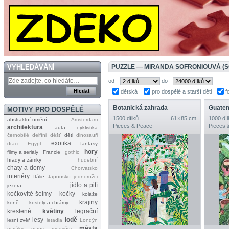
VYHLEDÁVÁNÍ
PUZZLE — MIRANDA SOFRONIOUVÁ (
od
do
dětská
pro dospělé a starší děti
f
Botanická zahrada
Guate
MOTIVY PRO DOSPĚLÉ
1500 dílků
61 × 85 cm
1000 díl
abstraktní umění
Amsterdam
Pieces & Peace
Pieces 
architektura
auta
cyklistika
černobílé
delfíni
déšť
děti
dinosauři
exotika
draci
Egypt
fantasy
hory
filmy a seriály
Francie
gothic
hrady a zámky
hudební
chaty a domy
Chorvatsko
interiéry
Itálie
Japonsko
jednorožci
jídlo a pití
jezera
kočkovité šelmy
kočky
koláže
krajiny
koně
kostely a chrámy
kreslené
květiny
legrační
lesy
lodě
lesní zvěř
letadla
Londýn
města
majáky
mapy
medvědi