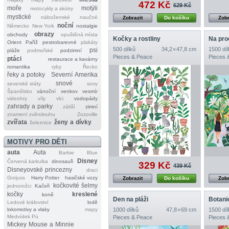
472 Kč
629 Kč
moře
motýli
motocykly a skútry
mystické
náboženské
naučné
Zobrazit
Do košíku
Zobr
noční
Německo
New York
nostalgie
obrazy
obchody
opuštěná místa
Kočky a rostliny
Na pro
Orient
Paříž
pestrobarevné
plakáty
500 dílků
34,2 × 47,8 cm
1500 díl
psi
pláže
podmořské
podzimní
Pieces & Peace
Pieces 
ptáci
restaurace a kavárny
romantika
ryby
Řecko
řeky a potoky
Severní Amerika
snové
severské státy
sovy
Španělsko
vánoční
venkov
vesmír
videohry
víly
vlci
vodopády
zahrady a parky
zátiší
zimní
znamení zvěrokruhu
Zozoville
zvířata
ženy a dívky
železnice
MOTIVY PRO DĚTI
auta
Auta
Barbie
Blue
Disney
Červená karkulka
dinosauři
329 Kč
439 Kč
Disneyovské princezny
draci
Gorjuss
Harry Potter
hasičské vozy
Zobrazit
Do košíku
Zobr
kočkovité šelmy
jednorožci
Kačeři
kočky
kreslené
koně
Den na pláži
Botani
Ledové království
lodě
lokomotivy a vlaky
mapy
1000 dílků
47,8 × 69 cm
1500 díl
Medvídek Pú
Pieces & Peace
Pieces 
Mickey Mouse a Minnie