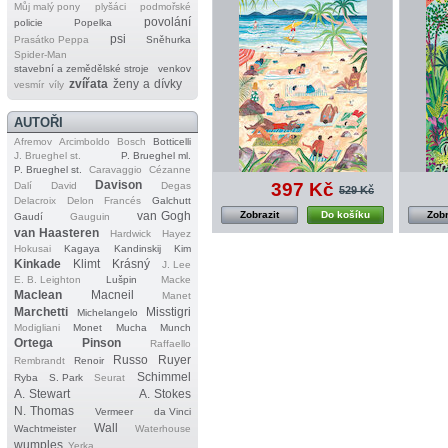
Můj malý pony
plyšáci
podmořské
povolání
policie
Popelka
psi
Prasátko Peppa
Sněhurka
Spider‐Man
stavební a zemědělské stroje
venkov
zvířata
ženy a dívky
vesmír
víly
AUTOŘI
Afremov
Arcimboldo
Bosch
Botticelli
J. Brueghel st.
P. Brueghel ml.
P. Brueghel st.
Caravaggio
Cézanne
Davison
397 Kč
Dalí
David
Degas
529 Kč
Delacroix
Delon
Francés
Galchutt
van Gogh
Zobrazit
Do košíku
Zobr
Gaudí
Gauguin
van Haasteren
Hardwick
Hayez
Hokusai
Kagaya
Kandinskij
Kim
Kinkade
Klimt
Krásný
J. Lee
E. B. Leighton
Lušpin
Macke
Maclean
Macneil
Manet
Marchetti
Misstigri
Michelangelo
Modigliani
Monet
Mucha
Munch
Ortega
Pinson
Raffaello
Russo
Ruyer
Rembrandt
Renoir
Schimmel
Ryba
S. Park
Seurat
A. Stewart
A. Stokes
N. Thomas
Vermeer
da Vinci
Wall
Wachtmeister
Waterhouse
wumples
Yerka