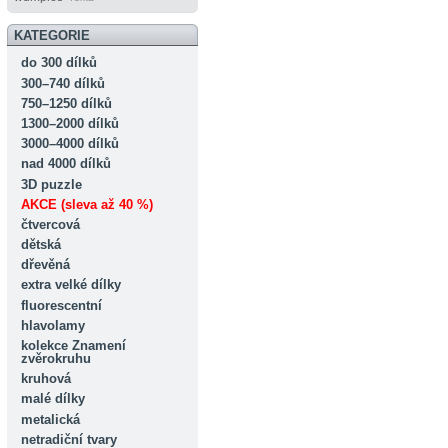
KATEGORIE
do 300 dílků
300–740 dílků
750–1250 dílků
1300–2000 dílků
3000–4000 dílků
nad 4000 dílků
3D puzzle
AKCE (sleva až 40 %)
čtvercová
dětská
dřevěná
extra velké dílky
fluorescentní
hlavolamy
kolekce Znamení
zvěrokruhu
kruhová
malé dílky
metalická
netradiční tvary