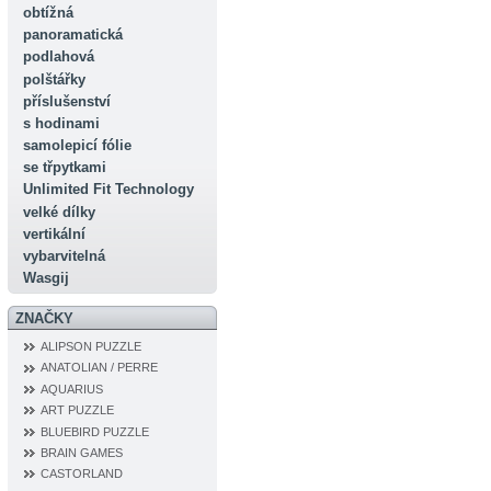
obtížná
panoramatická
podlahová
polštářky
příslušenství
s hodinami
samolepicí fólie
se třpytkami
Unlimited Fit Technology
velké dílky
vertikální
vybarvitelná
Wasgij
ZNAČKY
ALIPSON PUZZLE
ANATOLIAN / PERRE
AQUARIUS
ART PUZZLE
BLUEBIRD PUZZLE
BRAIN GAMES
CASTORLAND