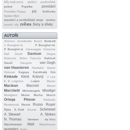
Můj malý pony
plyšáci
podmořské
povolání
policie
Popelka
psi
Prasátko Peppa
Sněhurka
Spider‐Man
stavební a zemědělské stroje
venkov
zvířata
ženy a dívky
vesmír
víly
AUTOŘI
Afremov
Arcimboldo
Bosch
Botticelli
J. Brueghel st.
P. Brueghel ml.
P. Brueghel st.
Caravaggio
Cézanne
Davison
Dalí
David
Degas
Delacroix
Delon
Francés
Galchutt
van Gogh
Gaudí
Gauguin
van Haasteren
Hardwick
Hayez
Hokusai
Kagaya
Kandinskij
Kim
Kinkade
Klimt
Krásný
J. Lee
E. B. Leighton
Lušpin
Macke
Maclean
Macneil
Manet
Marchetti
Misstigri
Michelangelo
Modigliani
Monet
Mucha
Munch
Ortega
Pinson
Raffaello
Russo
Ruyer
Rembrandt
Renoir
Schimmel
Ryba
S. Park
Seurat
A. Stewart
A. Stokes
N. Thomas
Vermeer
da Vinci
Wall
Wachtmeister
Waterhouse
wumples
Yerka