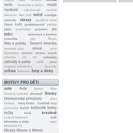
moře
motýli
motocykly a skútry
mystické
náboženské
naučné
noční
Německo
New York
nostalgie
obrazy
obchody
opuštěná místa
Orient
Paříž
pestrobarevné
plakáty
psi
pláže
podmořské
podzimní
ptáci
restaurace a kavárny
romantika
ryby
Řecko
řeky a potoky
Severní Amerika
snové
severské státy
sovy
Španělsko
vánoční
venkov
vesmír
videohry
víly
vlci
vodopády
zahrady a parky
zátiší
zimní
znamení zvěrokruhu
Zozoville
zvířata
ženy a dívky
železnice
MOTIVY PRO DĚTI
auta
Auta
Barbie
Blue
Disney
Červená karkulka
dinosauři
Disneyovské princezny
draci
Gorjuss
Harry Potter
hasičské vozy
kočkovité šelmy
jednorožci
Kačeři
kočky
kreslené
koně
Ledové království
lodě
lokomotivy a vlaky
mapy
Medvídek Pú
Mickey Mouse a Minnie