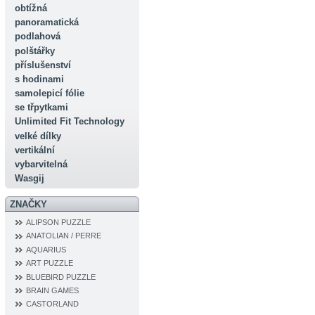
obtížná
panoramatická
podlahová
polštářky
příslušenství
s hodinami
samolepicí fólie
se třpytkami
Unlimited Fit Technology
velké dílky
vertikální
vybarvitelná
Wasgij
ZNAČKY
ALIPSON PUZZLE
ANATOLIAN / PERRE
AQUARIUS
ART PUZZLE
BLUEBIRD PUZZLE
BRAIN GAMES
CASTORLAND