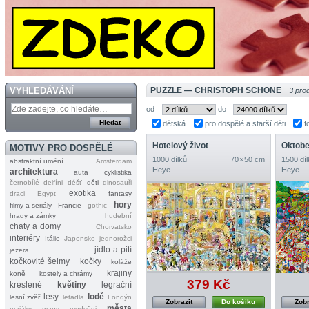
VYHLEDÁVÁNÍ
PUZZLE — CHRISTOPH SCHÖNE
3 pro
od
do
dětská
pro dospělé a starší děti
f
Hotelový život
Oktobe
MOTIVY PRO DOSPĚLÉ
1000 dílků
70 × 50 cm
1500 díl
abstraktní umění
Amsterdam
Heye
Heye
architektura
auta
cyklistika
černobílé
delfíni
déšť
děti
dinosauři
exotika
draci
Egypt
fantasy
hory
filmy a seriály
Francie
gothic
hrady a zámky
hudební
chaty a domy
Chorvatsko
interiéry
Itálie
Japonsko
jednorožci
jídlo a pití
jezera
kočkovité šelmy
kočky
koláže
krajiny
koně
kostely a chrámy
379 Kč
kreslené
květiny
legrační
lesy
lodě
lesní zvěř
letadla
Londýn
Zobrazit
Do košíku
Zobr
města
majáky
mapy
medvědi