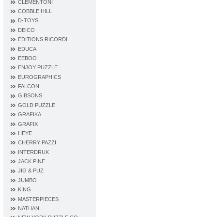
CLEMENTONI
COBBLE HILL
D‐TOYS
DEICO
EDITIONS RICORDI
EDUCA
EEBOO
ENJOY PUZZLE
EUROGRAPHICS
FALCON
GIBSONS
GOLD PUZZLE
GRAFIKA
GRAFIX
HEYE
CHERRY PAZZI
INTERDRUK
JACK PINE
JIG & PUZ
JUMBO
KING
MASTERPIECES
NATHAN