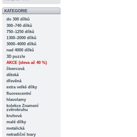
KATEGORIE
do 300 dílků
300–740 dílků
750–1250 dílků
1300–2000 dílků
3000–4000 dílků
nad 4000 dílků
3D puzzle
AKCE (sleva až 40 %)
čtvercová
dětská
dřevěná
extra velké dílky
fluorescentní
hlavolamy
kolekce Znamení
zvěrokruhu
kruhová
malé dílky
metalická
netradiční tvary