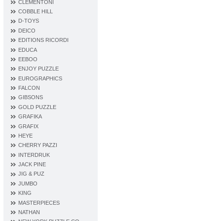
CLEMENTONI
COBBLE HILL
D‐TOYS
DEICO
EDITIONS RICORDI
EDUCA
EEBOO
ENJOY PUZZLE
EUROGRAPHICS
FALCON
GIBSONS
GOLD PUZZLE
GRAFIKA
GRAFIX
HEYE
CHERRY PAZZI
INTERDRUK
JACK PINE
JIG & PUZ
JUMBO
KING
MASTERPIECES
NATHAN