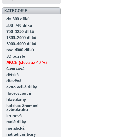
KATEGORIE
do 300 dílků
300–740 dílků
750–1250 dílků
1300–2000 dílků
3000–4000 dílků
nad 4000 dílků
3D puzzle
AKCE (sleva až 40 %)
čtvercová
dětská
dřevěná
extra velké dílky
fluorescentní
hlavolamy
kolekce Znamení
zvěrokruhu
kruhová
malé dílky
metalická
netradiční tvary