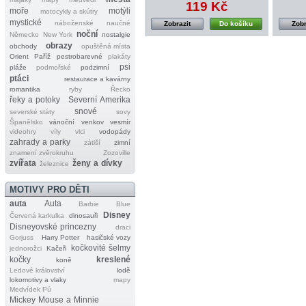
119 Kč
moře
motýli
motocykly a skútry
mystické
náboženské
naučné
Zobrazit
Do košíku
Zobr
noční
Německo
New York
nostalgie
obrazy
obchody
opuštěná místa
Orient
Paříž
pestrobarevné
plakáty
psi
pláže
podmořské
podzimní
ptáci
restaurace a kavárny
romantika
ryby
Řecko
řeky a potoky
Severní Amerika
snové
severské státy
sovy
Španělsko
vánoční
venkov
vesmír
videohry
víly
vlci
vodopády
zahrady a parky
zátiší
zimní
znamení zvěrokruhu
Zozoville
zvířata
ženy a dívky
železnice
MOTIVY PRO DĚTI
auta
Auta
Barbie
Blue
Disney
Červená karkulka
dinosauři
Disneyovské princezny
draci
Gorjuss
Harry Potter
hasičské vozy
kočkovité šelmy
jednorožci
Kačeři
kočky
kreslené
koně
Ledové království
lodě
lokomotivy a vlaky
mapy
Medvídek Pú
Mickey Mouse a Minnie