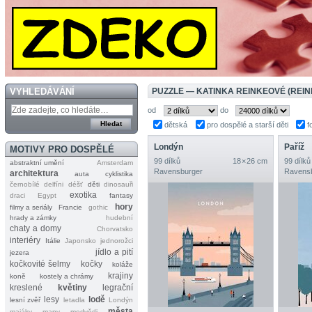
VYHLEDÁVÁNÍ
PUZZLE — KATINKA REINKEOVÉ (REIN
od
do
dětská
pro dospělé a starší děti
f
Londýn
Paříž
MOTIVY PRO DOSPĚLÉ
99 dílků
18 × 26 cm
99 dílků
abstraktní umění
Amsterdam
Ravensburger
Ravens
architektura
auta
cyklistika
černobílé
delfíni
déšť
děti
dinosauři
exotika
draci
Egypt
fantasy
hory
filmy a seriály
Francie
gothic
hrady a zámky
hudební
chaty a domy
Chorvatsko
interiéry
Itálie
Japonsko
jednorožci
jídlo a pití
jezera
kočkovité šelmy
kočky
koláže
krajiny
koně
kostely a chrámy
kreslené
květiny
legrační
lesy
lodě
lesní zvěř
letadla
Londýn
města
majáky
mapy
medvědi