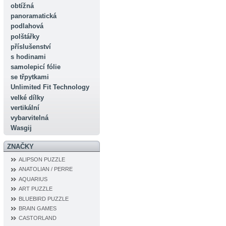
obtížná
panoramatická
podlahová
polštářky
příslušenství
s hodinami
samolepicí fólie
se třpytkami
Unlimited Fit Technology
velké dílky
vertikální
vybarvitelná
Wasgij
ZNAČKY
ALIPSON PUZZLE
ANATOLIAN / PERRE
AQUARIUS
ART PUZZLE
BLUEBIRD PUZZLE
BRAIN GAMES
CASTORLAND