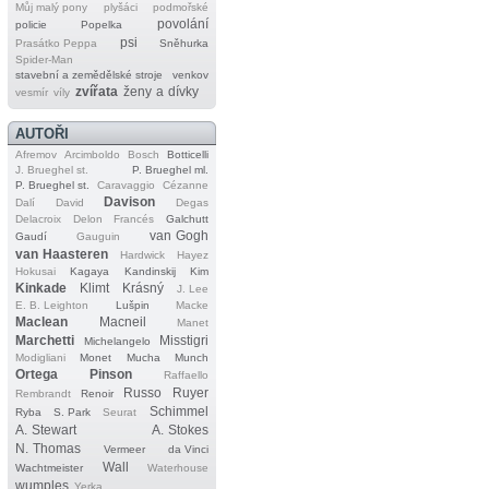
Můj malý pony
plyšáci
podmořské
povolání
policie
Popelka
psi
Prasátko Peppa
Sněhurka
Spider‐Man
stavební a zemědělské stroje
venkov
zvířata
ženy a dívky
vesmír
víly
AUTOŘI
Afremov
Arcimboldo
Bosch
Botticelli
J. Brueghel st.
P. Brueghel ml.
P. Brueghel st.
Caravaggio
Cézanne
Davison
Dalí
David
Degas
Delacroix
Delon
Francés
Galchutt
van Gogh
Gaudí
Gauguin
van Haasteren
Hardwick
Hayez
Hokusai
Kagaya
Kandinskij
Kim
Kinkade
Klimt
Krásný
J. Lee
E. B. Leighton
Lušpin
Macke
Maclean
Macneil
Manet
Marchetti
Misstigri
Michelangelo
Modigliani
Monet
Mucha
Munch
Ortega
Pinson
Raffaello
Russo
Ruyer
Rembrandt
Renoir
Schimmel
Ryba
S. Park
Seurat
A. Stewart
A. Stokes
N. Thomas
Vermeer
da Vinci
Wall
Wachtmeister
Waterhouse
wumples
Yerka