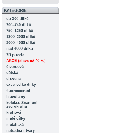
KATEGORIE
do 300 dílků
300–740 dílků
750–1250 dílků
1300–2000 dílků
3000–4000 dílků
nad 4000 dílků
3D puzzle
AKCE (sleva až 40 %)
čtvercová
dětská
dřevěná
extra velké dílky
fluorescentní
hlavolamy
kolekce Znamení
zvěrokruhu
kruhová
malé dílky
metalická
netradiční tvary