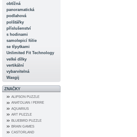
obtížná
panoramatická
podlahová
polštářky
příslušenství
s hodinami
samolepicí fólie
se třpytkami
Unlimited Fit Technology
velké dílky
vertikální
vybarvitelná
Wasgij
ZNAČKY
ALIPSON PUZZLE
ANATOLIAN / PERRE
AQUARIUS
ART PUZZLE
BLUEBIRD PUZZLE
BRAIN GAMES
CASTORLAND