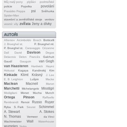
Můj malý pony
plyšáci
podmořské
povolání
policie
Popelka
psi
Prasátko Peppa
Sněhurka
Spider‐Man
stavební a zemědělské stroje
venkov
zvířata
ženy a dívky
vesmír
víly
AUTOŘI
Afremov
Arcimboldo
Bosch
Botticelli
J. Brueghel st.
P. Brueghel ml.
P. Brueghel st.
Caravaggio
Cézanne
Davison
Dalí
David
Degas
Delacroix
Delon
Francés
Galchutt
van Gogh
Gaudí
Gauguin
van Haasteren
Hardwick
Hayez
Hokusai
Kagaya
Kandinskij
Kim
Kinkade
Klimt
Krásný
J. Lee
E. B. Leighton
Lušpin
Macke
Maclean
Macneil
Manet
Marchetti
Misstigri
Michelangelo
Modigliani
Monet
Mucha
Munch
Ortega
Pinson
Raffaello
Russo
Ruyer
Rembrandt
Renoir
Schimmel
Ryba
S. Park
Seurat
A. Stewart
A. Stokes
N. Thomas
Vermeer
da Vinci
Wall
Wachtmeister
Waterhouse
wumples
Yerka