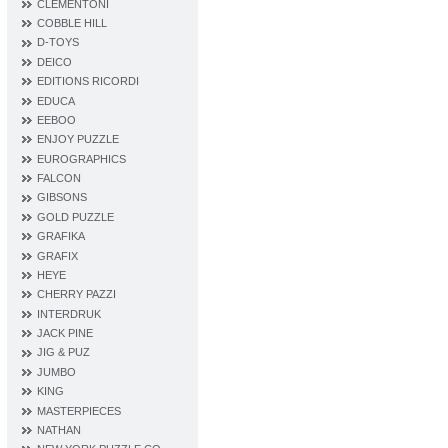
CLEMENTONI
COBBLE HILL
D‐TOYS
DEICO
EDITIONS RICORDI
EDUCA
EEBOO
ENJOY PUZZLE
EUROGRAPHICS
FALCON
GIBSONS
GOLD PUZZLE
GRAFIKA
GRAFIX
HEYE
CHERRY PAZZI
INTERDRUK
JACK PINE
JIG & PUZ
JUMBO
KING
MASTERPIECES
NATHAN