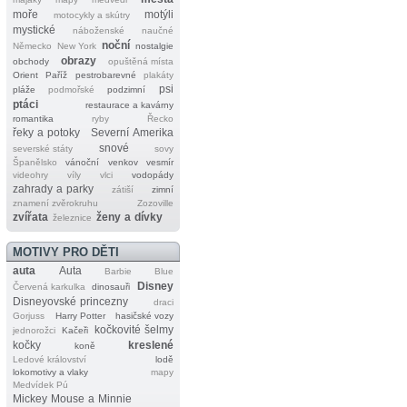
moře
motýli
motocykly a skútry
mystické
náboženské
naučné
noční
Německo
New York
nostalgie
obrazy
obchody
opuštěná místa
Orient
Paříž
pestrobarevné
plakáty
psi
pláže
podmořské
podzimní
ptáci
restaurace a kavárny
romantika
ryby
Řecko
řeky a potoky
Severní Amerika
snové
severské státy
sovy
Španělsko
vánoční
venkov
vesmír
videohry
víly
vlci
vodopády
zahrady a parky
zátiší
zimní
znamení zvěrokruhu
Zozoville
zvířata
ženy a dívky
železnice
MOTIVY PRO DĚTI
auta
Auta
Barbie
Blue
Disney
Červená karkulka
dinosauři
Disneyovské princezny
draci
Gorjuss
Harry Potter
hasičské vozy
kočkovité šelmy
jednorožci
Kačeři
kočky
kreslené
koně
Ledové království
lodě
lokomotivy a vlaky
mapy
Medvídek Pú
Mickey Mouse a Minnie