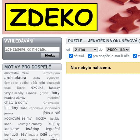
VYHLEDÁVÁNÍ
PUZZLE — JEKATĚRINA OKUNĚVOVÁ 
od
do
dětská
pro dospělé a starší děti
f
MOTIVY PRO DOSPĚLÉ
Nic nebylo nalezeno.
abstraktní umění
Amsterdam
architektura
auta
cyklistika
černobílé
delfíni
déšť
děti
dinosauři
exotika
draci
Egypt
fantasy
hory
filmy a seriály
Francie
gothic
hrady a zámky
hudební
chaty a domy
Chorvatsko
interiéry
Itálie
Japonsko
jednorožci
jídlo a pití
jezera
kočkovité šelmy
kočky
koláže
krajiny
koně
kostely a chrámy
kreslené
květiny
legrační
lesy
lodě
lesní zvěř
letadla
Londýn
města
majáky
mapy
medvědi