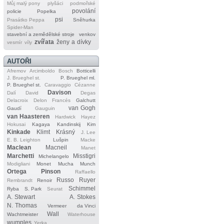
Můj malý pony
plyšáci
podmořské
povolání
policie
Popelka
psi
Prasátko Peppa
Sněhurka
Spider‐Man
stavební a zemědělské stroje
venkov
zvířata
ženy a dívky
vesmír
víly
AUTOŘI
Afremov
Arcimboldo
Bosch
Botticelli
J. Brueghel st.
P. Brueghel ml.
P. Brueghel st.
Caravaggio
Cézanne
Davison
Dalí
David
Degas
Delacroix
Delon
Francés
Galchutt
van Gogh
Gaudí
Gauguin
van Haasteren
Hardwick
Hayez
Hokusai
Kagaya
Kandinskij
Kim
Kinkade
Klimt
Krásný
J. Lee
E. B. Leighton
Lušpin
Macke
Maclean
Macneil
Manet
Marchetti
Misstigri
Michelangelo
Modigliani
Monet
Mucha
Munch
Ortega
Pinson
Raffaello
Russo
Ruyer
Rembrandt
Renoir
Schimmel
Ryba
S. Park
Seurat
A. Stewart
A. Stokes
N. Thomas
Vermeer
da Vinci
Wall
Wachtmeister
Waterhouse
wumples
Yerka