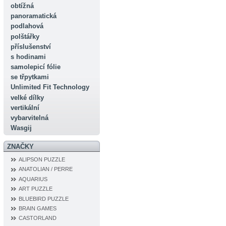
obtížná
panoramatická
podlahová
polštářky
příslušenství
s hodinami
samolepicí fólie
se třpytkami
Unlimited Fit Technology
velké dílky
vertikální
vybarvitelná
Wasgij
ZNAČKY
ALIPSON PUZZLE
ANATOLIAN / PERRE
AQUARIUS
ART PUZZLE
BLUEBIRD PUZZLE
BRAIN GAMES
CASTORLAND