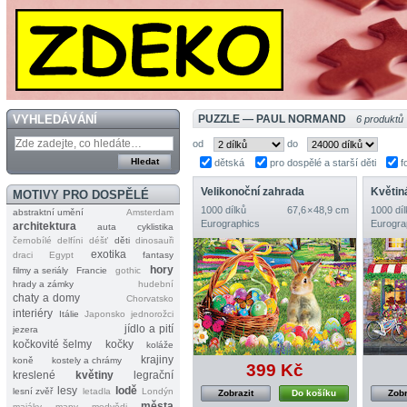
VYHLEDÁVÁNÍ
PUZZLE — PAUL NORMAND
6 produktů
od
do
dětská
pro dospělé a starší děti
f
Velikonoční zahrada
Květin
MOTIVY PRO DOSPĚLÉ
1000 dílků
67,6 × 48,9 cm
1000 díl
abstraktní umění
Amsterdam
Eurographics
Eurogra
architektura
auta
cyklistika
černobílé
delfíni
déšť
děti
dinosauři
exotika
draci
Egypt
fantasy
hory
filmy a seriály
Francie
gothic
hrady a zámky
hudební
chaty a domy
Chorvatsko
interiéry
Itálie
Japonsko
jednorožci
jídlo a pití
jezera
kočkovité šelmy
kočky
koláže
krajiny
koně
kostely a chrámy
399 Kč
kreslené
květiny
legrační
lesy
lodě
lesní zvěř
letadla
Londýn
Zobrazit
Do košíku
Zobr
města
majáky
mapy
medvědi