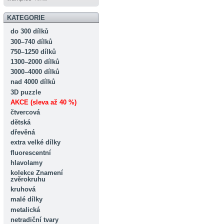
KATEGORIE
do 300 dílků
300–740 dílků
750–1250 dílků
1300–2000 dílků
3000–4000 dílků
nad 4000 dílků
3D puzzle
AKCE (sleva až 40 %)
čtvercová
dětská
dřevěná
extra velké dílky
fluorescentní
hlavolamy
kolekce Znamení
zvěrokruhu
kruhová
malé dílky
metalická
netradiční tvary