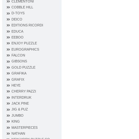
CLEMENTONI
COBBLE HILL
D‐TOYS
DEICO
EDITIONS RICORDI
EDUCA
EEBOO
ENJOY PUZZLE
EUROGRAPHICS
FALCON
GIBSONS
GOLD PUZZLE
GRAFIKA
GRAFIX
HEYE
CHERRY PAZZI
INTERDRUK
JACK PINE
JIG & PUZ
JUMBO
KING
MASTERPIECES
NATHAN