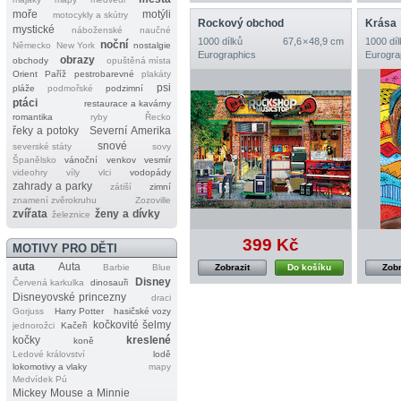
moře
motýli
motocykly a skútry
Rockový obchod
Krása
mystické
náboženské
naučné
1000 dílků
67,6 × 48,9 cm
1000 díl
noční
Německo
New York
nostalgie
Eurographics
Eurogra
obrazy
obchody
opuštěná místa
Orient
Paříž
pestrobarevné
plakáty
psi
pláže
podmořské
podzimní
ptáci
restaurace a kavárny
romantika
ryby
Řecko
řeky a potoky
Severní Amerika
snové
severské státy
sovy
Španělsko
vánoční
venkov
vesmír
videohry
víly
vlci
vodopády
zahrady a parky
zátiší
zimní
znamení zvěrokruhu
Zozoville
zvířata
ženy a dívky
železnice
399 Kč
MOTIVY PRO DĚTI
auta
Auta
Barbie
Blue
Zobrazit
Do košíku
Zobr
Disney
Červená karkulka
dinosauři
Disneyovské princezny
draci
Gorjuss
Harry Potter
hasičské vozy
kočkovité šelmy
jednorožci
Kačeři
kočky
kreslené
koně
Ledové království
lodě
lokomotivy a vlaky
mapy
Medvídek Pú
Mickey Mouse a Minnie