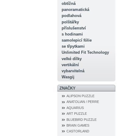
obtížná
panoramatická
podlahová
polštářky
příslušenství
s hodinami
samolepicí fólie
se třpytkami
Unlimited Fit Technology
velké dílky
vertikální
vybarvitelná
Wasgij
ZNAČKY
ALIPSON PUZZLE
ANATOLIAN / PERRE
AQUARIUS
ART PUZZLE
BLUEBIRD PUZZLE
BRAIN GAMES
CASTORLAND