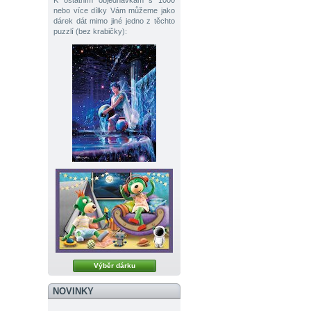
K ostatním objednávkám s 1000
nebo více dílky Vám můžeme jako
dárek dát mimo jiné jedno z těchto
puzzlí (bez krabičky):
Výběr dárku
NOVINKY