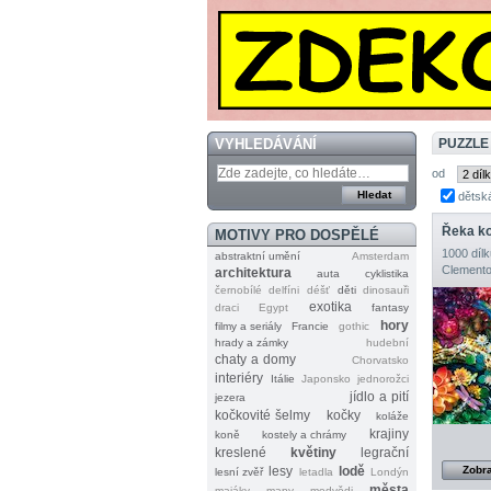
VYHLEDÁVÁNÍ
PUZZLE
od
dětsk
Řeka ko
MOTIVY PRO DOSPĚLÉ
1000 dílk
abstraktní umění
Amsterdam
Clemento
architektura
auta
cyklistika
černobílé
delfíni
déšť
děti
dinosauři
exotika
draci
Egypt
fantasy
hory
filmy a seriály
Francie
gothic
hrady a zámky
hudební
chaty a domy
Chorvatsko
interiéry
Itálie
Japonsko
jednorožci
jídlo a pití
jezera
kočkovité šelmy
kočky
koláže
krajiny
koně
kostely a chrámy
kreslené
květiny
legrační
lesy
lodě
Zobra
lesní zvěř
letadla
Londýn
města
majáky
mapy
medvědi