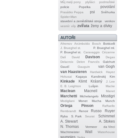
Můj malý pony
plyšáci
podmořské
povolání
policie
Popelka
psi
Prasátko Peppa
Sněhurka
Spider‐Man
stavební a zemědělské stroje
venkov
zvířata
ženy a dívky
vesmír
víly
AUTOŘI
Afremov
Arcimboldo
Bosch
Botticelli
J. Brueghel st.
P. Brueghel ml.
P. Brueghel st.
Caravaggio
Cézanne
Davison
Dalí
David
Degas
Delacroix
Delon
Francés
Galchutt
van Gogh
Gaudí
Gauguin
van Haasteren
Hardwick
Hayez
Hokusai
Kagaya
Kandinskij
Kim
Kinkade
Klimt
Krásný
J. Lee
E. B. Leighton
Lušpin
Macke
Maclean
Macneil
Manet
Marchetti
Misstigri
Michelangelo
Modigliani
Monet
Mucha
Munch
Ortega
Pinson
Raffaello
Russo
Ruyer
Rembrandt
Renoir
Schimmel
Ryba
S. Park
Seurat
A. Stewart
A. Stokes
N. Thomas
Vermeer
da Vinci
Wall
Wachtmeister
Waterhouse
wumples
Yerka