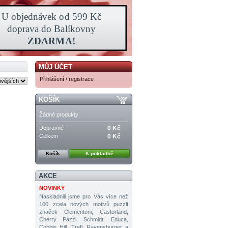
MŮJ ÚČET
Přihlášení / registrace
KOŠÍK
Žádné produkty
Dopravné
0 Kč
Celkem
0 Kč
Košík
K pokladně
AKCE
NOVINKY
Naskladnili jsme pro Vás více než
100 zcela nových motivů puzzlí
značek Clementoni, Castorland,
Cherry Pazzi, Schmidt, Educa,
Cobble Hill, Trefl, Ravensburger a