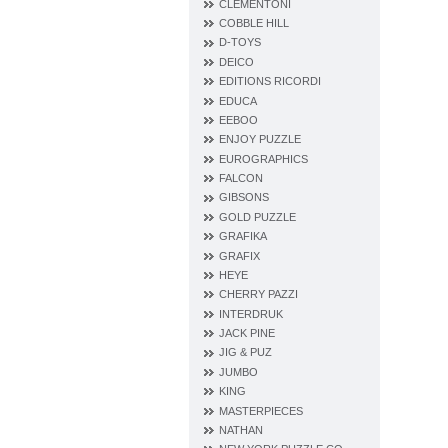
CLEMENTONI
COBBLE HILL
D‐TOYS
DEICO
EDITIONS RICORDI
EDUCA
EEBOO
ENJOY PUZZLE
EUROGRAPHICS
FALCON
GIBSONS
GOLD PUZZLE
GRAFIKA
GRAFIX
HEYE
CHERRY PAZZI
INTERDRUK
JACK PINE
JIG & PUZ
JUMBO
KING
MASTERPIECES
NATHAN