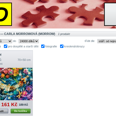
 — CARLA MORROWOVÁ (MORROW)
1 produkt
do
třídit dle
á
pro dospělé a starší děti
fotografie
kreslená/obrazy
i
ů
70 × 50 cm
ni
161 Kč
189 Kč
zit
Do košíku