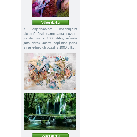
Výběr dárku
K objednávkám obsahujícím
alespoň čtyři samostatná puzzle,
každé min. s 1000 dílky, můžete
jako dárek dostat například jedno
z následujících puzzlí s 1000 dílky:
Výběr dárku