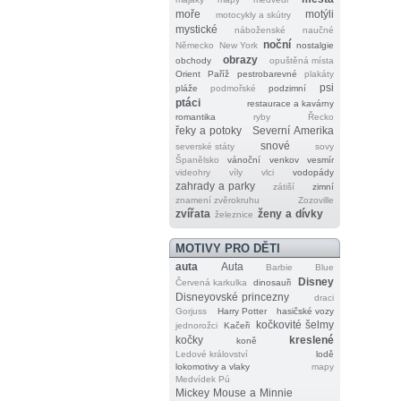
moře
motýli
motocykly a skútry
mystické
náboženské
naučné
noční
Německo
New York
nostalgie
obrazy
obchody
opuštěná místa
Orient
Paříž
pestrobarevné
plakáty
psi
pláže
podmořské
podzimní
ptáci
restaurace a kavárny
romantika
ryby
Řecko
řeky a potoky
Severní Amerika
snové
severské státy
sovy
Španělsko
vánoční
venkov
vesmír
videohry
víly
vlci
vodopády
zahrady a parky
zátiší
zimní
znamení zvěrokruhu
Zozoville
zvířata
ženy a dívky
železnice
MOTIVY PRO DĚTI
auta
Auta
Barbie
Blue
Disney
Červená karkulka
dinosauři
Disneyovské princezny
draci
Gorjuss
Harry Potter
hasičské vozy
kočkovité šelmy
jednorožci
Kačeři
kočky
kreslené
koně
Ledové království
lodě
lokomotivy a vlaky
mapy
Medvídek Pú
Mickey Mouse a Minnie