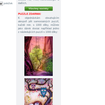
dalších.
položek
Všechny novinky
PUZZLE ZDARMA!
K objednávkám obsahujícím
alespoň pět samostatných puzzlí,
každé min. s 1000 dílky, můžete
jako dárek dostat například jedno
z následujících puzzlí s 1000 dílky: