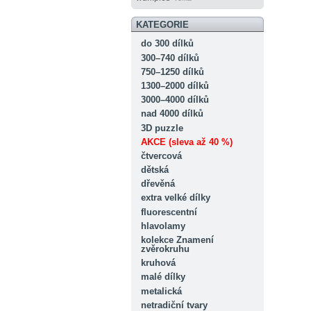
KATEGORIE
do 300 dílků
300–740 dílků
750–1250 dílků
1300–2000 dílků
3000–4000 dílků
nad 4000 dílků
3D puzzle
AKCE (sleva až 40 %)
čtvercová
dětská
dřevěná
extra velké dílky
fluorescentní
hlavolamy
kolekce Znamení
zvěrokruhu
kruhová
malé dílky
metalická
netradiční tvary