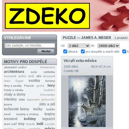
VYHLEDÁVÁNÍ
PUZZLE — JAMES A. MEGER
1 produkt
od
do
dětská
pro dospělé a starší děti
f
Vlci při svitu měsíce
MOTIVY PRO DOSPĚLÉ
1000 dílků
48,9 × 67,6 cm
abstraktní umění
Amsterdam
Cobble Hill
architektura
auta
cyklistika
černobílé
delfíni
déšť
děti
dinosauři
exotika
draci
Egypt
fantasy
hory
filmy a seriály
Francie
gothic
hrady a zámky
hudební
chaty a domy
Chorvatsko
interiéry
Itálie
Japonsko
jednorožci
jídlo a pití
jezera
kočkovité šelmy
kočky
koláže
krajiny
koně
kostely a chrámy
kreslené
květiny
legrační
lesy
lodě
lesní zvěř
letadla
Londýn
města
majáky
mapy
medvědi