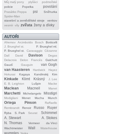
Můj malý pony
plyšáci
podmořské
povolání
policie
Popelka
psi
Prasátko Peppa
Sněhurka
Spider‐Man
stavební a zemědělské stroje
venkov
zvířata
ženy a dívky
vesmír
víly
AUTOŘI
Afremov
Arcimboldo
Bosch
Botticelli
J. Brueghel st.
P. Brueghel ml.
P. Brueghel st.
Caravaggio
Cézanne
Davison
Dalí
David
Degas
Delacroix
Delon
Francés
Galchutt
van Gogh
Gaudí
Gauguin
van Haasteren
Hardwick
Hayez
Hokusai
Kagaya
Kandinskij
Kim
Kinkade
Klimt
Krásný
J. Lee
E. B. Leighton
Lušpin
Macke
Maclean
Macneil
Manet
Marchetti
Misstigri
Michelangelo
Modigliani
Monet
Mucha
Munch
Ortega
Pinson
Raffaello
Russo
Ruyer
Rembrandt
Renoir
Schimmel
Ryba
S. Park
Seurat
A. Stewart
A. Stokes
N. Thomas
Vermeer
da Vinci
Wall
Wachtmeister
Waterhouse
wumples
Yerka