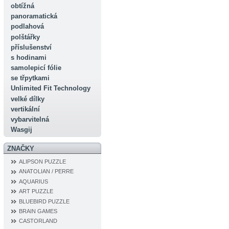
obtížná
panoramatická
podlahová
polštářky
příslušenství
s hodinami
samolepicí fólie
se třpytkami
Unlimited Fit Technology
velké dílky
vertikální
vybarvitelná
Wasgij
ZNAČKY
ALIPSON PUZZLE
ANATOLIAN / PERRE
AQUARIUS
ART PUZZLE
BLUEBIRD PUZZLE
BRAIN GAMES
CASTORLAND