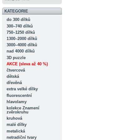
KATEGORIE
do 300 dílků
300–740 dílků
750–1250 dílků
1300–2000 dílků
3000–4000 dílků
nad 4000 dílků
3D puzzle
AKCE (sleva až 40 %)
čtvercová
dětská
dřevěná
extra velké dílky
fluorescentní
hlavolamy
kolekce Znamení
zvěrokruhu
kruhová
malé dílky
metalická
netradiční tvary