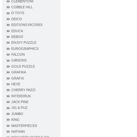
CLEMENTONI
COBBLE HILL
D‐TOYS
DEICO
EDITIONS RICORDI
EDUCA
EEBOO
ENJOY PUZZLE
EUROGRAPHICS
FALCON
GIBSONS
GOLD PUZZLE
GRAFIKA
GRAFIX
HEYE
CHERRY PAZZI
INTERDRUK
JACK PINE
JIG & PUZ
JUMBO
KING
MASTERPIECES
NATHAN