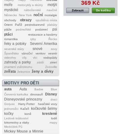
369 Kč
moře
motýli
motocykly a skútry
mystické
náboženské
naučné
Zobrazit
Do košíku
noční
Německo
New York
nostalgie
obrazy
obchody
opuštěná místa
Orient
Paříž
pestrobarevné
plakáty
psi
pláže
podmořské
podzimní
ptáci
restaurace a kavárny
romantika
ryby
Řecko
řeky a potoky
Severní Amerika
snové
severské státy
sovy
Španělsko
vánoční
venkov
vesmír
videohry
víly
vlci
vodopády
zahrady a parky
zátiší
zimní
znamení zvěrokruhu
Zozoville
zvířata
ženy a dívky
železnice
MOTIVY PRO DĚTI
auta
Auta
Barbie
Blue
Disney
Červená karkulka
dinosauři
Disneyovské princezny
draci
Gorjuss
Harry Potter
hasičské vozy
kočkovité šelmy
jednorožci
Kačeři
kočky
kreslené
koně
Ledové království
lodě
lokomotivy a vlaky
mapy
Medvídek Pú
Mickey Mouse a Minnie