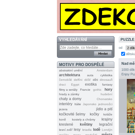
VYHLEDÁVÁNÍ
PUZZLE
od
dětsk
Nad mě
MOTIVY PRO DOSPĚLÉ
1000 dílk
abstraktní umění
Amsterdam
Enjoy Pu
architektura
auta
cyklistika
černobílé
delfíni
déšť
děti
dinosauři
exotika
draci
Egypt
fantasy
hory
filmy a seriály
Francie
gothic
hrady a zámky
hudební
chaty a domy
Chorvatsko
interiéry
Itálie
Japonsko
jednorožci
jídlo a pití
jezera
kočkovité šelmy
kočky
koláže
krajiny
koně
kostely a chrámy
kreslené
květiny
legrační
lesy
lodě
lesní zvěř
letadla
Londýn
města
majáky
mapy
medvědi