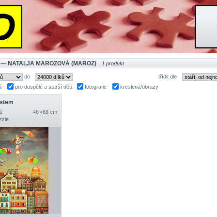
 — NATALJA MAROZOVÁ (MAROZ)
1 produkt
do
třídit dle
á
pro dospělé a starší děti
fotografie
kreslená/obrazy
stem
ů
48 × 68 cm
zzle