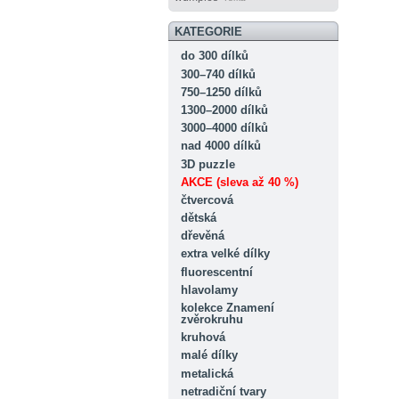
KATEGORIE
do 300 dílků
300–740 dílků
750–1250 dílků
1300–2000 dílků
3000–4000 dílků
nad 4000 dílků
3D puzzle
AKCE (sleva až 40 %)
čtvercová
dětská
dřevěná
extra velké dílky
fluorescentní
hlavolamy
kolekce Znamení
zvěrokruhu
kruhová
malé dílky
metalická
netradiční tvary