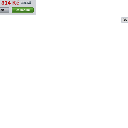
314 Kč
369 Kč
zit
Do košíku