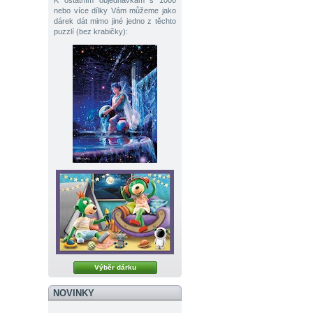
K ostatním objednávkám s 1000
nebo více dílky Vám můžeme jako
dárek dát mimo jiné jedno z těchto
puzzlí (bez krabičky):
Výběr dárku
NOVINKY