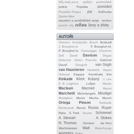
Můj malý pony
plyšáci
podmořské
povolání
policie
Popelka
psi
Prasátko Peppa
Sněhurka
Spider‐Man
stavební a zemědělské stroje
venkov
zvířata
ženy a dívky
vesmír
víly
AUTOŘI
Afremov
Arcimboldo
Bosch
Botticelli
J. Brueghel st.
P. Brueghel ml.
P. Brueghel st.
Caravaggio
Cézanne
Davison
Dalí
David
Degas
Delacroix
Delon
Francés
Galchutt
van Gogh
Gaudí
Gauguin
van Haasteren
Hardwick
Hayez
Hokusai
Kagaya
Kandinskij
Kim
Kinkade
Klimt
Krásný
J. Lee
E. B. Leighton
Lušpin
Macke
Maclean
Macneil
Manet
Marchetti
Misstigri
Michelangelo
Modigliani
Monet
Mucha
Munch
Ortega
Pinson
Raffaello
Russo
Ruyer
Rembrandt
Renoir
Schimmel
Ryba
S. Park
Seurat
A. Stewart
A. Stokes
N. Thomas
Vermeer
da Vinci
Wall
Wachtmeister
Waterhouse
wumples
Yerka