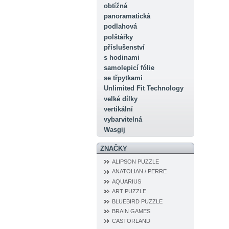
obtížná
panoramatická
podlahová
polštářky
příslušenství
s hodinami
samolepicí fólie
se třpytkami
Unlimited Fit Technology
velké dílky
vertikální
vybarvitelná
Wasgij
ZNAČKY
ALIPSON PUZZLE
ANATOLIAN / PERRE
AQUARIUS
ART PUZZLE
BLUEBIRD PUZZLE
BRAIN GAMES
CASTORLAND