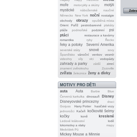
moře
motýli
motocykly a skútry
mystické
náboženské
naučné
Zobra
noční
Německo
New York
nostalgie
obrazy
obchody
opuštěná místa
Orient
Paříž
pestrobarevné
plakáty
psi
pláže
podmořské
podzimní
ptáci
restaurace a kavárny
romantika
ryby
Řecko
řeky a potoky
Severní Amerika
snové
severské státy
sovy
Španělsko
vánoční
venkov
vesmír
videohry
víly
vlci
vodopády
zahrady a parky
zátiší
zimní
znamení zvěrokruhu
Zozoville
zvířata
ženy a dívky
železnice
MOTIVY PRO DĚTI
auta
Auta
Barbie
Blue
Disney
Červená karkulka
dinosauři
Disneyovské princezny
draci
Gorjuss
Harry Potter
hasičské vozy
kočkovité šelmy
jednorožci
Kačeři
kočky
kreslené
koně
Ledové království
lodě
lokomotivy a vlaky
mapy
Medvídek Pú
Mickey Mouse a Minnie