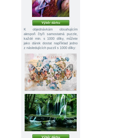
Výběr dárku
K objednávkám obsahujícím
alespoň čtyři samostatná puzzle,
každé min. s 1000 dílky, můžete
jako dárek dostat například jedno
z následujících puzzlí s 1000 dílky:
Výběr dárku