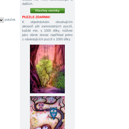
dalších.
Všechny novinky
PUZZLE ZDARMA!
položek
K objednávkám obsahujícím
alespoň pět samostatných puzzlí,
každé min. s 1000 dílky, můžete
jako dárek dostat například jedno
z následujících puzzlí s 1000 dílky: