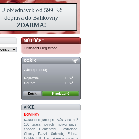
MŮJ ÚČET
Přihlášení / registrace
KOŠÍK
Žádné produkty
Dopravné
0 Kč
Celkem
0 Kč
Košík
K pokladně
AKCE
NOVINKY
Naskladnili jsme pro Vás více než
100 zcela nových motivů puzzlí
značek Clementoni, Castorland,
Cherry Pazzi, Schmidt, Educa,
Cobble Hill, Trefl, Ravensburger a