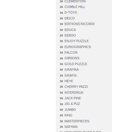
CLEMENTONI
COBBLE HILL
D‐TOYS
DEICO
EDITIONS RICORDI
EDUCA
EEBOO
ENJOY PUZZLE
EUROGRAPHICS
FALCON
GIBSONS
GOLD PUZZLE
GRAFIKA
GRAFIX
HEYE
CHERRY PAZZI
INTERDRUK
JACK PINE
JIG & PUZ
JUMBO
KING
MASTERPIECES
NATHAN