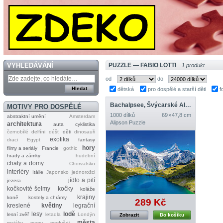
VYHLEDÁVÁNÍ
PUZZLE — FABIO LOTTI
1 produkt
od
do
dětská
pro dospělé a starší děti
f
Bachalpsee, Švýcarské Alpy
MOTIVY PRO DOSPĚLÉ
1000 dílků
69 × 47,8 cm
abstraktní umění
Amsterdam
Alipson Puzzle
architektura
auta
cyklistika
černobílé
delfíni
déšť
děti
dinosauři
exotika
draci
Egypt
fantasy
hory
filmy a seriály
Francie
gothic
hrady a zámky
hudební
chaty a domy
Chorvatsko
interiéry
Itálie
Japonsko
jednorožci
jídlo a pití
jezera
kočkovité šelmy
kočky
koláže
krajiny
koně
kostely a chrámy
289 Kč
kreslené
květiny
legrační
lesy
lodě
lesní zvěř
letadla
Londýn
Zobrazit
Do košíku
města
majáky
mapy
medvědi