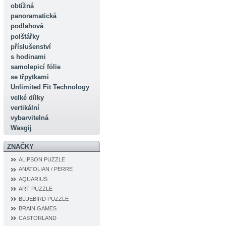
obtížná
panoramatická
podlahová
polštářky
příslušenství
s hodinami
samolepicí fólie
se třpytkami
Unlimited Fit Technology
velké dílky
vertikální
vybarvitelná
Wasgij
ZNAČKY
ALIPSON PUZZLE
ANATOLIAN / PERRE
AQUARIUS
ART PUZZLE
BLUEBIRD PUZZLE
BRAIN GAMES
CASTORLAND