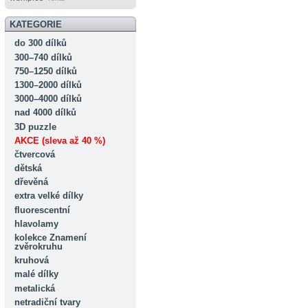
KATEGORIE
do 300 dílků
300–740 dílků
750–1250 dílků
1300–2000 dílků
3000–4000 dílků
nad 4000 dílků
3D puzzle
AKCE (sleva až 40 %)
čtvercová
dětská
dřevěná
extra velké dílky
fluorescentní
hlavolamy
kolekce Znamení
zvěrokruhu
kruhová
malé dílky
metalická
netradiční tvary