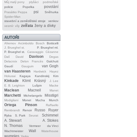
Můj malý pony
plyšáci
podmořské
povolání
policie
Popelka
psi
Prasátko Peppa
Sněhurka
Spider‐Man
stavební a zemědělské stroje
venkov
zvířata
ženy a dívky
vesmír
víly
AUTOŘI
Afremov
Arcimboldo
Bosch
Botticelli
J. Brueghel st.
P. Brueghel ml.
P. Brueghel st.
Caravaggio
Cézanne
Davison
Dalí
David
Degas
Delacroix
Delon
Francés
Galchutt
van Gogh
Gaudí
Gauguin
van Haasteren
Hardwick
Hayez
Hokusai
Kagaya
Kandinskij
Kim
Kinkade
Klimt
Krásný
J. Lee
E. B. Leighton
Lušpin
Macke
Maclean
Macneil
Manet
Marchetti
Misstigri
Michelangelo
Modigliani
Monet
Mucha
Munch
Ortega
Pinson
Raffaello
Russo
Ruyer
Rembrandt
Renoir
Schimmel
Ryba
S. Park
Seurat
A. Stewart
A. Stokes
N. Thomas
Vermeer
da Vinci
Wall
Wachtmeister
Waterhouse
wumples
Yerka