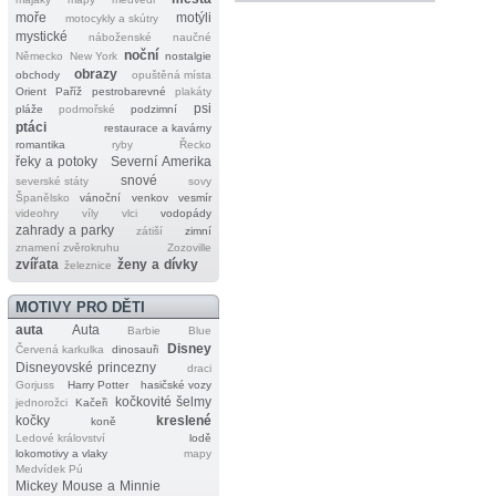
moře
motýli
motocykly a skútry
mystické
náboženské
naučné
noční
Německo
New York
nostalgie
obrazy
obchody
opuštěná místa
Orient
Paříž
pestrobarevné
plakáty
psi
pláže
podmořské
podzimní
ptáci
restaurace a kavárny
romantika
ryby
Řecko
řeky a potoky
Severní Amerika
snové
severské státy
sovy
Španělsko
vánoční
venkov
vesmír
videohry
víly
vlci
vodopády
zahrady a parky
zátiší
zimní
znamení zvěrokruhu
Zozoville
zvířata
ženy a dívky
železnice
MOTIVY PRO DĚTI
auta
Auta
Barbie
Blue
Disney
Červená karkulka
dinosauři
Disneyovské princezny
draci
Gorjuss
Harry Potter
hasičské vozy
kočkovité šelmy
jednorožci
Kačeři
kočky
kreslené
koně
Ledové království
lodě
lokomotivy a vlaky
mapy
Medvídek Pú
Mickey Mouse a Minnie