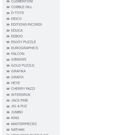
CLEMENTONI
COBBLE HILL
D‐TOYS
DEICO
EDITIONS RICORDI
EDUCA
EEBOO
ENJOY PUZZLE
EUROGRAPHICS
FALCON
GIBSONS
GOLD PUZZLE
GRAFIKA
GRAFIX
HEYE
CHERRY PAZZI
INTERDRUK
JACK PINE
JIG & PUZ
JUMBO
KING
MASTERPIECES
NATHAN