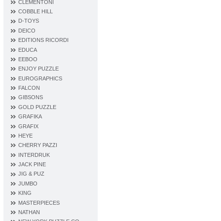
CLEMENTONI
COBBLE HILL
D‐TOYS
DEICO
EDITIONS RICORDI
EDUCA
EEBOO
ENJOY PUZZLE
EUROGRAPHICS
FALCON
GIBSONS
GOLD PUZZLE
GRAFIKA
GRAFIX
HEYE
CHERRY PAZZI
INTERDRUK
JACK PINE
JIG & PUZ
JUMBO
KING
MASTERPIECES
NATHAN