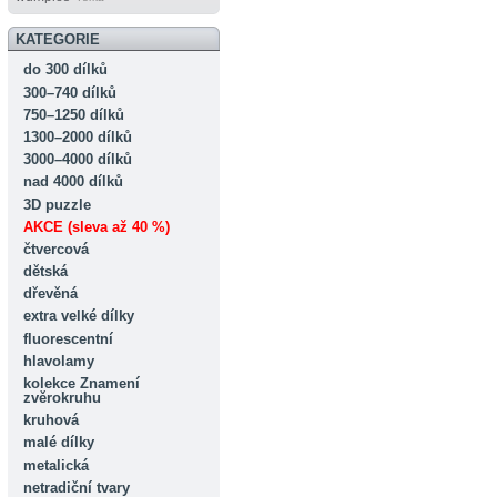
KATEGORIE
do 300 dílků
300–740 dílků
750–1250 dílků
1300–2000 dílků
3000–4000 dílků
nad 4000 dílků
3D puzzle
AKCE (sleva až 40 %)
čtvercová
dětská
dřevěná
extra velké dílky
fluorescentní
hlavolamy
kolekce Znamení
zvěrokruhu
kruhová
malé dílky
metalická
netradiční tvary