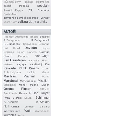
Můj malý pony
plyšáci
podmořské
povolání
policie
Popelka
psi
Prasátko Peppa
Sněhurka
Spider‐Man
stavební a zemědělské stroje
venkov
zvířata
ženy a dívky
vesmír
víly
AUTOŘI
Afremov
Arcimboldo
Bosch
Botticelli
J. Brueghel st.
P. Brueghel ml.
P. Brueghel st.
Caravaggio
Cézanne
Davison
Dalí
David
Degas
Delacroix
Delon
Francés
Galchutt
van Gogh
Gaudí
Gauguin
van Haasteren
Hardwick
Hayez
Hokusai
Kagaya
Kandinskij
Kim
Kinkade
Klimt
Krásný
J. Lee
E. B. Leighton
Lušpin
Macke
Maclean
Macneil
Manet
Marchetti
Misstigri
Michelangelo
Modigliani
Monet
Mucha
Munch
Ortega
Pinson
Raffaello
Russo
Ruyer
Rembrandt
Renoir
Schimmel
Ryba
S. Park
Seurat
A. Stewart
A. Stokes
N. Thomas
Vermeer
da Vinci
Wall
Wachtmeister
Waterhouse
wumples
Yerka