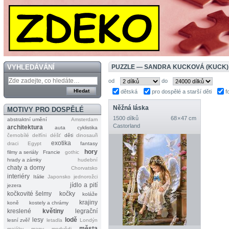
VYHLEDÁVÁNÍ
PUZZLE — SANDRA KUCKOVÁ (KUCK)
od
do
dětská
pro dospělé a starší děti
f
Něžná láska
MOTIVY PRO DOSPĚLÉ
1500 dílků
68 × 47 cm
abstraktní umění
Amsterdam
Castorland
architektura
auta
cyklistika
černobílé
delfíni
déšť
děti
dinosauři
exotika
draci
Egypt
fantasy
hory
filmy a seriály
Francie
gothic
hrady a zámky
hudební
chaty a domy
Chorvatsko
interiéry
Itálie
Japonsko
jednorožci
jídlo a pití
jezera
kočkovité šelmy
kočky
koláže
krajiny
koně
kostely a chrámy
kreslené
květiny
legrační
lesy
lodě
lesní zvěř
letadla
Londýn
města
majáky
mapy
medvědi