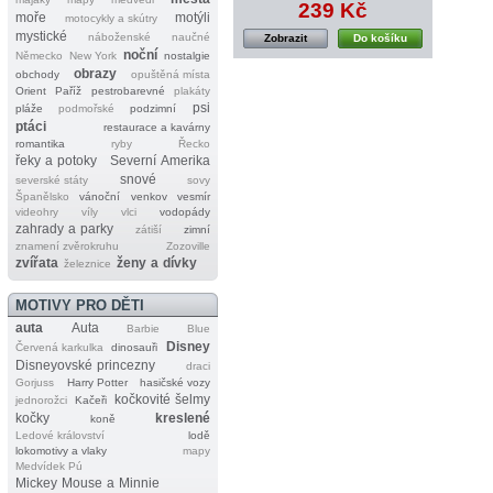
239 Kč
moře
motýli
motocykly a skútry
mystické
náboženské
naučné
Zobrazit
Do košíku
noční
Německo
New York
nostalgie
obrazy
obchody
opuštěná místa
Orient
Paříž
pestrobarevné
plakáty
psi
pláže
podmořské
podzimní
ptáci
restaurace a kavárny
romantika
ryby
Řecko
řeky a potoky
Severní Amerika
snové
severské státy
sovy
Španělsko
vánoční
venkov
vesmír
videohry
víly
vlci
vodopády
zahrady a parky
zátiší
zimní
znamení zvěrokruhu
Zozoville
zvířata
ženy a dívky
železnice
MOTIVY PRO DĚTI
auta
Auta
Barbie
Blue
Disney
Červená karkulka
dinosauři
Disneyovské princezny
draci
Gorjuss
Harry Potter
hasičské vozy
kočkovité šelmy
jednorožci
Kačeři
kočky
kreslené
koně
Ledové království
lodě
lokomotivy a vlaky
mapy
Medvídek Pú
Mickey Mouse a Minnie