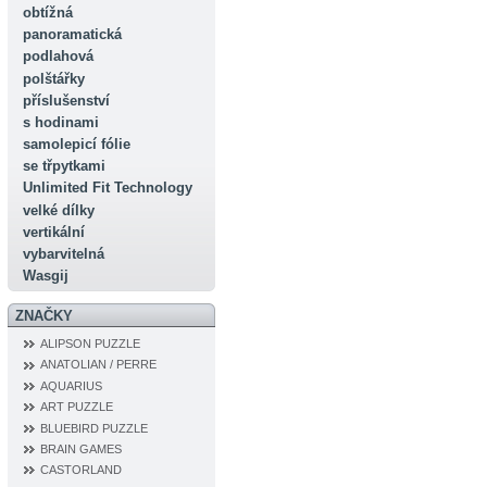
obtížná
panoramatická
podlahová
polštářky
příslušenství
s hodinami
samolepicí fólie
se třpytkami
Unlimited Fit Technology
velké dílky
vertikální
vybarvitelná
Wasgij
ZNAČKY
ALIPSON PUZZLE
ANATOLIAN / PERRE
AQUARIUS
ART PUZZLE
BLUEBIRD PUZZLE
BRAIN GAMES
CASTORLAND