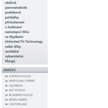
obtížná
panoramatická
podlahová
polštářky
příslušenství
s hodinami
samolepicí fólie
se třpytkami
Unlimited Fit Technology
velké dílky
vertikální
vybarvitelná
Wasgij
ZNAČKY
ALIPSON PUZZLE
ANATOLIAN / PERRE
AQUARIUS
ART PUZZLE
BLUEBIRD PUZZLE
BRAIN GAMES
CASTORLAND