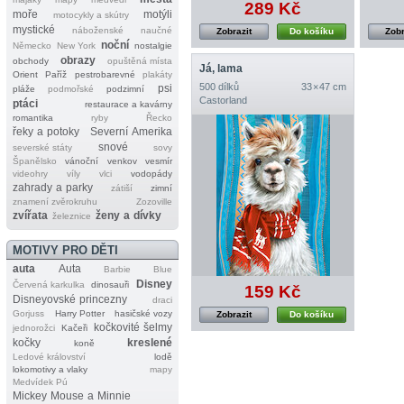
289 Kč
moře
motýli
motocykly a skútry
mystické
náboženské
naučné
Zobrazit
Do košíku
Zobr
noční
Německo
New York
nostalgie
obrazy
obchody
opuštěná místa
Já, lama
Orient
Paříž
pestrobarevné
plakáty
500 dílků
33 × 47 cm
psi
pláže
podmořské
podzimní
Castorland
ptáci
restaurace a kavárny
romantika
ryby
Řecko
řeky a potoky
Severní Amerika
snové
severské státy
sovy
Španělsko
vánoční
venkov
vesmír
videohry
víly
vlci
vodopády
zahrady a parky
zátiší
zimní
znamení zvěrokruhu
Zozoville
zvířata
ženy a dívky
železnice
MOTIVY PRO DĚTI
auta
Auta
Barbie
Blue
Disney
Červená karkulka
dinosauři
159 Kč
Disneyovské princezny
draci
Gorjuss
Harry Potter
hasičské vozy
Zobrazit
Do košíku
kočkovité šelmy
jednorožci
Kačeři
kočky
kreslené
koně
Ledové království
lodě
lokomotivy a vlaky
mapy
Medvídek Pú
Mickey Mouse a Minnie