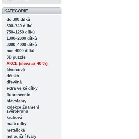
KATEGORIE
do 300 dílků
300–740 dílků
750–1250 dílků
1300–2000 dílků
3000–4000 dílků
nad 4000 dílků
3D puzzle
AKCE (sleva až 40 %)
čtvercová
dětská
dřevěná
extra velké dílky
fluorescentní
hlavolamy
kolekce Znamení
zvěrokruhu
kruhová
malé dílky
metalická
netradiční tvary