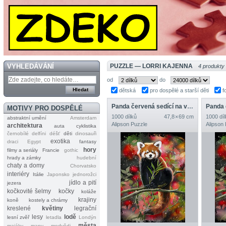
VYHLEDÁVÁNÍ
PUZZLE — LORRI KAJENNA
4 produkty
od
do
dětská
pro dospělé a starší děti
f
Panda červená sedící na větvi
MOTIVY PRO DOSPĚLÉ
1000 dílků
47,8 × 69 cm
1000 díl
abstraktní umění
Amsterdam
Alipson Puzzle
Alipson
architektura
auta
cyklistika
černobílé
delfíni
déšť
děti
dinosauři
exotika
draci
Egypt
fantasy
hory
filmy a seriály
Francie
gothic
hrady a zámky
hudební
chaty a domy
Chorvatsko
interiéry
Itálie
Japonsko
jednorožci
jídlo a pití
jezera
kočkovité šelmy
kočky
koláže
krajiny
koně
kostely a chrámy
kreslené
květiny
legrační
lesy
lodě
lesní zvěř
letadla
Londýn
města
majáky
mapy
medvědi