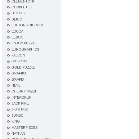
CLEMENTONI
COBBLE HILL
D‐TOYS
DEICO
EDITIONS RICORDI
EDUCA
EEBOO
ENJOY PUZZLE
EUROGRAPHICS
FALCON
GIBSONS
GOLD PUZZLE
GRAFIKA
GRAFIX
HEYE
CHERRY PAZZI
INTERDRUK
JACK PINE
JIG & PUZ
JUMBO
KING
MASTERPIECES
NATHAN