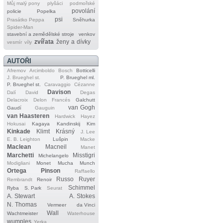
Můj malý pony
plyšáci
podmořské
povolání
policie
Popelka
psi
Prasátko Peppa
Sněhurka
Spider‐Man
stavební a zemědělské stroje
venkov
zvířata
ženy a dívky
vesmír
víly
AUTOŘI
Afremov
Arcimboldo
Bosch
Botticelli
J. Brueghel st.
P. Brueghel ml.
P. Brueghel st.
Caravaggio
Cézanne
Davison
Dalí
David
Degas
Delacroix
Delon
Francés
Galchutt
van Gogh
Gaudí
Gauguin
van Haasteren
Hardwick
Hayez
Hokusai
Kagaya
Kandinskij
Kim
Kinkade
Klimt
Krásný
J. Lee
E. B. Leighton
Lušpin
Macke
Maclean
Macneil
Manet
Marchetti
Misstigri
Michelangelo
Modigliani
Monet
Mucha
Munch
Ortega
Pinson
Raffaello
Russo
Ruyer
Rembrandt
Renoir
Schimmel
Ryba
S. Park
Seurat
A. Stewart
A. Stokes
N. Thomas
Vermeer
da Vinci
Wall
Wachtmeister
Waterhouse
wumples
Yerka