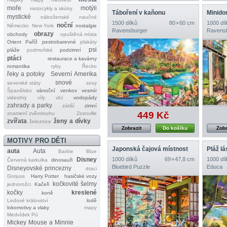
moře
motýli
motocykly a skútry
Táboření v kaňonu
Minid
mystické
náboženské
naučné
1500 dílků
80 × 60 cm
1000 díl
noční
Německo
New York
nostalgie
Ravensburger
Ravens
obrazy
obchody
opuštěná místa
Orient
Paříž
pestrobarevné
plakáty
psi
pláže
podmořské
podzimní
ptáci
restaurace a kavárny
romantika
ryby
Řecko
řeky a potoky
Severní Amerika
snové
severské státy
sovy
Španělsko
vánoční
venkov
vesmír
videohry
víly
vlci
vodopády
zahrady a parky
zátiší
zimní
449 Kč
znamení zvěrokruhu
Zozoville
zvířata
ženy a dívky
železnice
Zobrazit
Do košíku
Zobr
MOTIVY PRO DĚTI
Japonská čajová místnost
Pláž l
auta
Auta
Barbie
Blue
Disney
1000 dílků
69 × 47,8 cm
1000 díl
Červená karkulka
dinosauři
Bluebird Puzzle
Educa
Disneyovské princezny
draci
Gorjuss
Harry Potter
hasičské vozy
kočkovité šelmy
jednorožci
Kačeři
kočky
kreslené
koně
Ledové království
lodě
lokomotivy a vlaky
mapy
Medvídek Pú
Mickey Mouse a Minnie