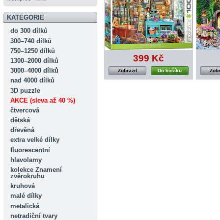
KATEGORIE
do 300 dílků
300–740 dílků
750–1250 dílků
399 Kč
1300–2000 dílků
3000–4000 dílků
Zobrazit
Do košíku
Zobr
nad 4000 dílků
3D puzzle
AKCE (sleva až 40 %)
čtvercová
dětská
dřevěná
extra velké dílky
fluorescentní
hlavolamy
kolekce Znamení
zvěrokruhu
kruhová
malé dílky
metalická
netradiční tvary