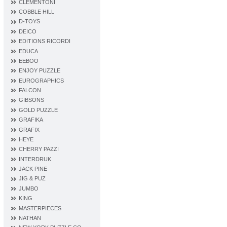
CLEMENTONI
COBBLE HILL
D‐TOYS
DEICO
EDITIONS RICORDI
EDUCA
EEBOO
ENJOY PUZZLE
EUROGRAPHICS
FALCON
GIBSONS
GOLD PUZZLE
GRAFIKA
GRAFIX
HEYE
CHERRY PAZZI
INTERDRUK
JACK PINE
JIG & PUZ
JUMBO
KING
MASTERPIECES
NATHAN