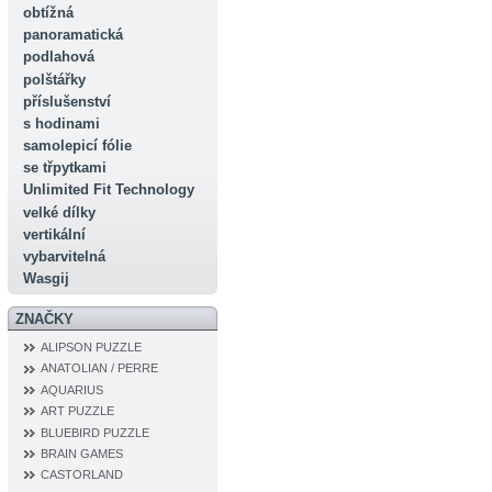
obtížná
panoramatická
podlahová
polštářky
příslušenství
s hodinami
samolepicí fólie
se třpytkami
Unlimited Fit Technology
velké dílky
vertikální
vybarvitelná
Wasgij
ZNAČKY
ALIPSON PUZZLE
ANATOLIAN / PERRE
AQUARIUS
ART PUZZLE
BLUEBIRD PUZZLE
BRAIN GAMES
CASTORLAND