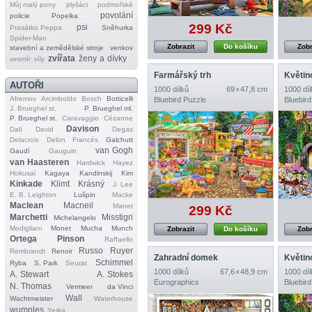
Můj malý pony
plyšáci
podmořské
povolání
policie
Popelka
299 Kč
psi
Prasátko Peppa
Sněhurka
Spider‐Man
Zobrazit
Do košíku
Zobr
stavební a zemědělské stroje
venkov
zvířata
ženy a dívky
vesmír
víly
Farmářský trh
Květin
AUTOŘI
1000 dílků
69 × 47,8 cm
1000 díl
Afremov
Arcimboldo
Bosch
Botticelli
Bluebird Puzzle
Bluebird
J. Brueghel st.
P. Brueghel ml.
P. Brueghel st.
Caravaggio
Cézanne
Davison
Dalí
David
Degas
Delacroix
Delon
Francés
Galchutt
van Gogh
Gaudí
Gauguin
van Haasteren
Hardwick
Hayez
Hokusai
Kagaya
Kandinskij
Kim
Kinkade
Klimt
Krásný
J. Lee
E. B. Leighton
Lušpin
Macke
Maclean
Macneil
Manet
299 Kč
Marchetti
Misstigri
Michelangelo
Modigliani
Monet
Mucha
Munch
Zobrazit
Do košíku
Zobr
Ortega
Pinson
Raffaello
Russo
Ruyer
Rembrandt
Renoir
Zahradní domek
Květin
Schimmel
Ryba
S. Park
Seurat
1000 dílků
67,6 × 48,9 cm
1000 díl
A. Stewart
A. Stokes
Eurographics
Bluebird
N. Thomas
Vermeer
da Vinci
Wall
Wachtmeister
Waterhouse
wumples
Yerka