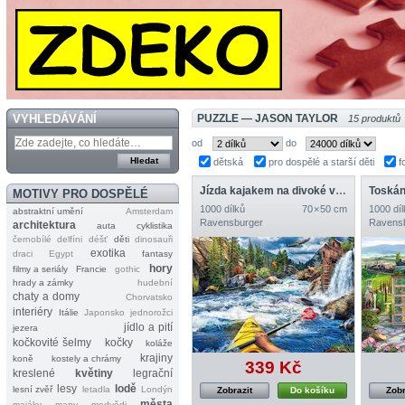
VYHLEDÁVÁNÍ
PUZZLE — JASON TAYLOR
15 produktů
od
do
dětská
pro dospělé a starší děti
f
Jízda kajakem na divoké vodě
Toskán
MOTIVY PRO DOSPĚLÉ
1000 dílků
70 × 50 cm
1000 díl
abstraktní umění
Amsterdam
Ravensburger
Ravens
architektura
auta
cyklistika
černobílé
delfíni
déšť
děti
dinosauři
exotika
draci
Egypt
fantasy
hory
filmy a seriály
Francie
gothic
hrady a zámky
hudební
chaty a domy
Chorvatsko
interiéry
Itálie
Japonsko
jednorožci
jídlo a pití
jezera
kočkovité šelmy
kočky
koláže
krajiny
koně
kostely a chrámy
339 Kč
kreslené
květiny
legrační
lesy
lodě
lesní zvěř
letadla
Londýn
Zobrazit
Do košíku
Zobr
města
majáky
mapy
medvědi