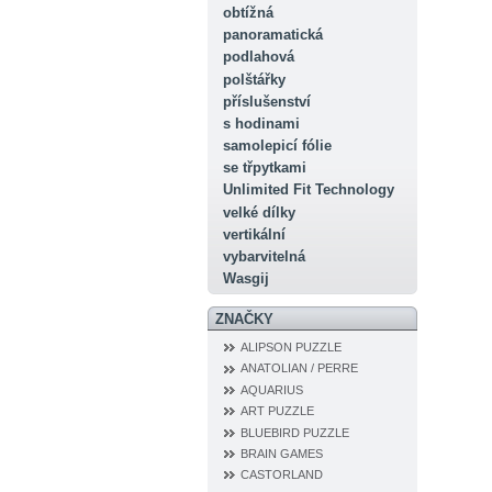
obtížná
panoramatická
podlahová
polštářky
příslušenství
s hodinami
samolepicí fólie
se třpytkami
Unlimited Fit Technology
velké dílky
vertikální
vybarvitelná
Wasgij
ZNAČKY
ALIPSON PUZZLE
ANATOLIAN / PERRE
AQUARIUS
ART PUZZLE
BLUEBIRD PUZZLE
BRAIN GAMES
CASTORLAND