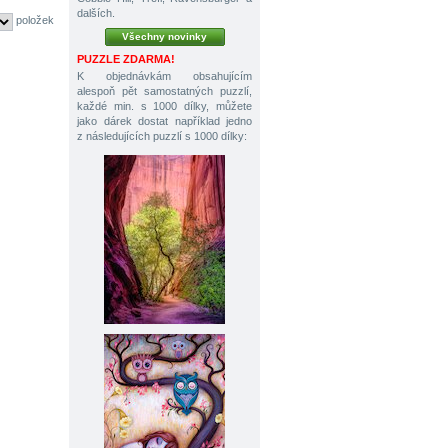
dalších.
položek
Všechny novinky
PUZZLE ZDARMA!
K objednávkám obsahujícím
alespoň pět samostatných puzzlí,
každé min. s 1000 dílky, můžete
jako dárek dostat například jedno
z následujících puzzlí s 1000 dílky: