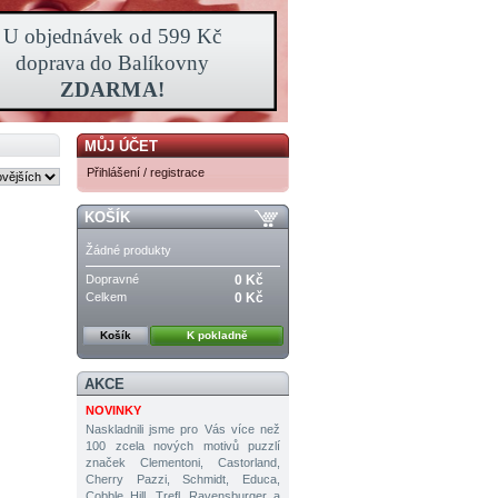
MŮJ ÚČET
Přihlášení / registrace
KOŠÍK
Žádné produkty
Dopravné
0 Kč
Celkem
0 Kč
Košík
K pokladně
AKCE
NOVINKY
Naskladnili jsme pro Vás více než
100 zcela nových motivů puzzlí
značek Clementoni, Castorland,
Cherry Pazzi, Schmidt, Educa,
Cobble Hill, Trefl, Ravensburger a