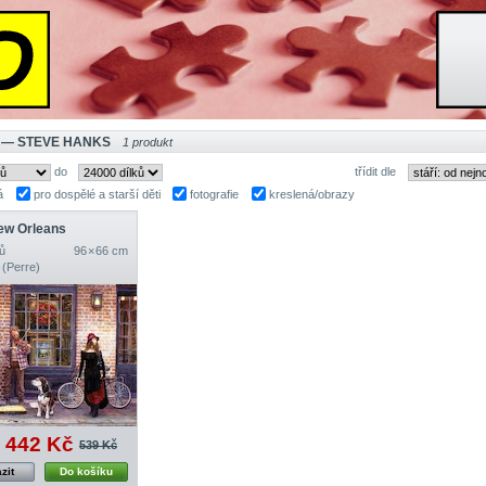
 — STEVE HANKS
1 produkt
do
třídit dle
á
pro dospělé a starší děti
fotografie
kreslená/obrazy
ew Orleans
ů
96 × 66 cm
 (Perre)
442 Kč
539 Kč
zit
Do košíku