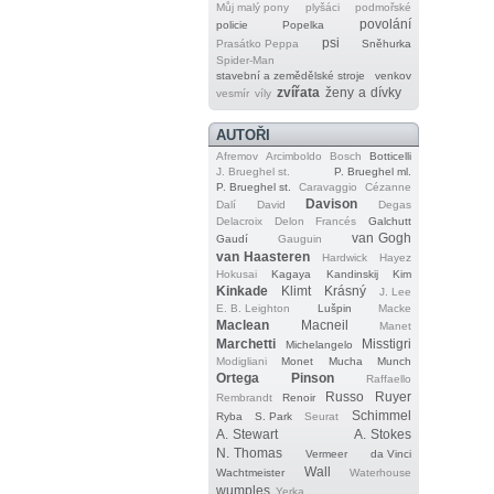
Můj malý pony
plyšáci
podmořské
povolání
policie
Popelka
psi
Prasátko Peppa
Sněhurka
Spider‐Man
stavební a zemědělské stroje
venkov
zvířata
ženy a dívky
vesmír
víly
AUTOŘI
Afremov
Arcimboldo
Bosch
Botticelli
J. Brueghel st.
P. Brueghel ml.
P. Brueghel st.
Caravaggio
Cézanne
Davison
Dalí
David
Degas
Delacroix
Delon
Francés
Galchutt
van Gogh
Gaudí
Gauguin
van Haasteren
Hardwick
Hayez
Hokusai
Kagaya
Kandinskij
Kim
Kinkade
Klimt
Krásný
J. Lee
E. B. Leighton
Lušpin
Macke
Maclean
Macneil
Manet
Marchetti
Misstigri
Michelangelo
Modigliani
Monet
Mucha
Munch
Ortega
Pinson
Raffaello
Russo
Ruyer
Rembrandt
Renoir
Schimmel
Ryba
S. Park
Seurat
A. Stewart
A. Stokes
N. Thomas
Vermeer
da Vinci
Wall
Wachtmeister
Waterhouse
wumples
Yerka