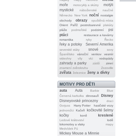
moře
motýli
motocykly a skútry
mystické
náboženské
naučné
noční
Německo
New York
nostalgie
obrazy
obchody
opuštěná místa
Orient
Paříž
pestrobarevné
plakáty
psi
pláže
podmořské
podzimní
ptáci
restaurace a kavárny
romantika
ryby
Řecko
řeky a potoky
Severní Amerika
snové
severské státy
sovy
Španělsko
vánoční
venkov
vesmír
videohry
víly
vlci
vodopády
zahrady a parky
zátiší
zimní
znamení zvěrokruhu
Zozoville
zvířata
ženy a dívky
železnice
MOTIVY PRO DĚTI
auta
Auta
Barbie
Blue
Disney
Červená karkulka
dinosauři
Disneyovské princezny
draci
Gorjuss
Harry Potter
hasičské vozy
kočkovité šelmy
jednorožci
Kačeři
kočky
kreslené
koně
Ledové království
lodě
lokomotivy a vlaky
mapy
Medvídek Pú
Mickey Mouse a Minnie