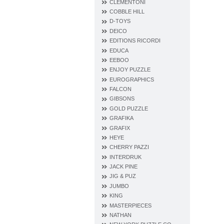
CLEMENTONI
COBBLE HILL
D‐TOYS
DEICO
EDITIONS RICORDI
EDUCA
EEBOO
ENJOY PUZZLE
EUROGRAPHICS
FALCON
GIBSONS
GOLD PUZZLE
GRAFIKA
GRAFIX
HEYE
CHERRY PAZZI
INTERDRUK
JACK PINE
JIG & PUZ
JUMBO
KING
MASTERPIECES
NATHAN