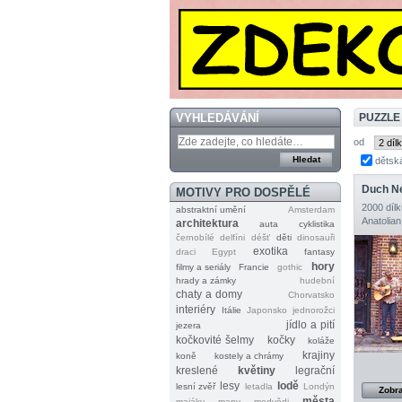
VYHLEDÁVÁNÍ
PUZZLE
od
dětsk
Duch N
MOTIVY PRO DOSPĚLÉ
2000 dílk
abstraktní umění
Amsterdam
Anatolian
architektura
auta
cyklistika
černobílé
delfíni
déšť
děti
dinosauři
exotika
draci
Egypt
fantasy
hory
filmy a seriály
Francie
gothic
hrady a zámky
hudební
chaty a domy
Chorvatsko
interiéry
Itálie
Japonsko
jednorožci
jídlo a pití
jezera
kočkovité šelmy
kočky
koláže
krajiny
koně
kostely a chrámy
kreslené
květiny
legrační
lesy
lodě
lesní zvěř
letadla
Londýn
Zobra
města
majáky
mapy
medvědi