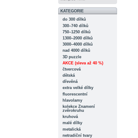
KATEGORIE
do 300 dílků
300–740 dílků
750–1250 dílků
1300–2000 dílků
3000–4000 dílků
nad 4000 dílků
3D puzzle
AKCE (sleva až 40 %)
čtvercová
dětská
dřevěná
extra velké dílky
fluorescentní
hlavolamy
kolekce Znamení
zvěrokruhu
kruhová
malé dílky
metalická
netradiční tvary