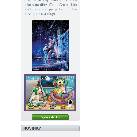
K ostatním objednávkám s 1000
nebo více dílky Vám můžeme jako
dárek dát mimo jiné jedno z těchto
puzzlí (bez krabičky):
Výběr dárku
NOVINKY