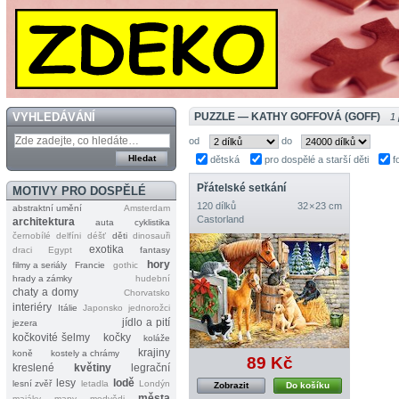
VYHLEDÁVÁNÍ
PUZZLE — KATHY GOFFOVÁ (GOFF)
1
od
do
dětská
pro dospělé a starší děti
f
Přátelské setkání
MOTIVY PRO DOSPĚLÉ
120 dílků
32 × 23 cm
abstraktní umění
Amsterdam
Castorland
architektura
auta
cyklistika
černobílé
delfíni
déšť
děti
dinosauři
exotika
draci
Egypt
fantasy
hory
filmy a seriály
Francie
gothic
hrady a zámky
hudební
chaty a domy
Chorvatsko
interiéry
Itálie
Japonsko
jednorožci
jídlo a pití
jezera
kočkovité šelmy
kočky
koláže
krajiny
koně
kostely a chrámy
89 Kč
kreslené
květiny
legrační
lesy
lodě
lesní zvěř
letadla
Londýn
Zobrazit
Do košíku
města
majáky
mapy
medvědi