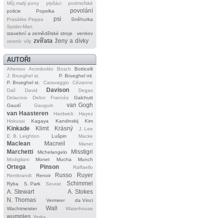
Můj malý pony
plyšáci
podmořské
povolání
policie
Popelka
psi
Prasátko Peppa
Sněhurka
Spider‐Man
stavební a zemědělské stroje
venkov
zvířata
ženy a dívky
vesmír
víly
AUTOŘI
Afremov
Arcimboldo
Bosch
Botticelli
J. Brueghel st.
P. Brueghel ml.
P. Brueghel st.
Caravaggio
Cézanne
Davison
Dalí
David
Degas
Delacroix
Delon
Francés
Galchutt
van Gogh
Gaudí
Gauguin
van Haasteren
Hardwick
Hayez
Hokusai
Kagaya
Kandinskij
Kim
Kinkade
Klimt
Krásný
J. Lee
E. B. Leighton
Lušpin
Macke
Maclean
Macneil
Manet
Marchetti
Misstigri
Michelangelo
Modigliani
Monet
Mucha
Munch
Ortega
Pinson
Raffaello
Russo
Ruyer
Rembrandt
Renoir
Schimmel
Ryba
S. Park
Seurat
A. Stewart
A. Stokes
N. Thomas
Vermeer
da Vinci
Wall
Wachtmeister
Waterhouse
wumples
Yerka