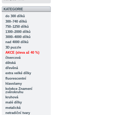
KATEGORIE
do 300 dílků
300–740 dílků
750–1250 dílků
1300–2000 dílků
3000–4000 dílků
nad 4000 dílků
3D puzzle
AKCE (sleva až 40 %)
čtvercová
dětská
dřevěná
extra velké dílky
fluorescentní
hlavolamy
kolekce Znamení
zvěrokruhu
kruhová
malé dílky
metalická
netradiční tvary