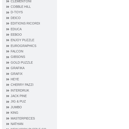
CLEMENTONI
COBBLE HILL
D‐TOYS
DEICO
EDITIONS RICORDI
EDUCA
EEBOO
ENJOY PUZZLE
EUROGRAPHICS
FALCON
GIBSONS
GOLD PUZZLE
GRAFIKA
GRAFIX
HEYE
CHERRY PAZZI
INTERDRUK
JACK PINE
JIG & PUZ
JUMBO
KING
MASTERPIECES
NATHAN