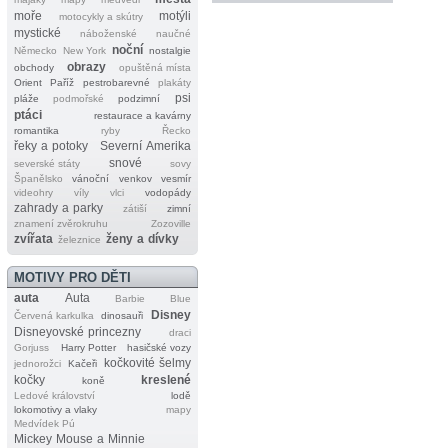
moře
motýli
motocykly a skútry
mystické
náboženské
naučné
noční
Německo
New York
nostalgie
obrazy
obchody
opuštěná místa
Orient
Paříž
pestrobarevné
plakáty
psi
pláže
podmořské
podzimní
ptáci
restaurace a kavárny
romantika
ryby
Řecko
řeky a potoky
Severní Amerika
snové
severské státy
sovy
Španělsko
vánoční
venkov
vesmír
videohry
víly
vlci
vodopády
zahrady a parky
zátiší
zimní
znamení zvěrokruhu
Zozoville
zvířata
ženy a dívky
železnice
MOTIVY PRO DĚTI
auta
Auta
Barbie
Blue
Disney
Červená karkulka
dinosauři
Disneyovské princezny
draci
Gorjuss
Harry Potter
hasičské vozy
kočkovité šelmy
jednorožci
Kačeři
kočky
kreslené
koně
Ledové království
lodě
lokomotivy a vlaky
mapy
Medvídek Pú
Mickey Mouse a Minnie