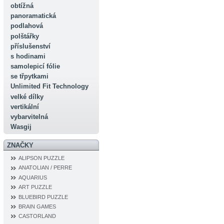
obtížná
panoramatická
podlahová
polštářky
příslušenství
s hodinami
samolepicí fólie
se třpytkami
Unlimited Fit Technology
velké dílky
vertikální
vybarvitelná
Wasgij
ZNAČKY
ALIPSON PUZZLE
ANATOLIAN / PERRE
AQUARIUS
ART PUZZLE
BLUEBIRD PUZZLE
BRAIN GAMES
CASTORLAND