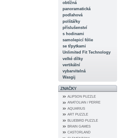
obtížná
panoramatická
podlahová
polštářky
příslušenství
s hodinami
samolepicí fólie
se třpytkami
Unlimited Fit Technology
velké dílky
vertikální
vybarvitelná
Wasgij
ZNAČKY
ALIPSON PUZZLE
ANATOLIAN / PERRE
AQUARIUS
ART PUZZLE
BLUEBIRD PUZZLE
BRAIN GAMES
CASTORLAND