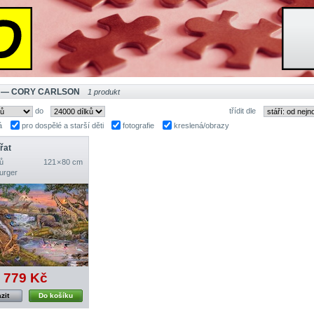
 — CORY CARLSON
1 produkt
do
třídit dle
á
pro dospělé a starší děti
fotografie
kreslená/obrazy
řat
ů
121 × 80 cm
urger
779 Kč
zit
Do košíku