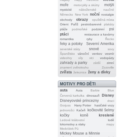
moře
motýli
motocykly a skútry
mystické
náboženské
naučné
noční
Německo
New York
nostalgie
obrazy
obchody
opuštěná místa
Orient
Paříž
pestrobarevné
plakáty
psi
pláže
podmořské
podzimní
ptáci
restaurace a kavárny
romantika
ryby
Řecko
řeky a potoky
Severní Amerika
snové
severské státy
sovy
Španělsko
vánoční
venkov
vesmír
videohry
víly
vlci
vodopády
zahrady a parky
zátiší
zimní
znamení zvěrokruhu
Zozoville
zvířata
ženy a dívky
železnice
MOTIVY PRO DĚTI
auta
Auta
Barbie
Blue
Disney
Červená karkulka
dinosauři
Disneyovské princezny
draci
Gorjuss
Harry Potter
hasičské vozy
kočkovité šelmy
jednorožci
Kačeři
kočky
koně
kreslené
Ledové království
lodě
lokomotivy a vlaky
mapy
Medvídek Pú
Mickey Mouse a Minnie