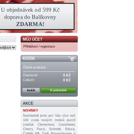
MŮJ ÚČET
Přihlášení / registrace
KOŠÍK
Žádné produkty
Dopravné
0 Kč
Celkem
0 Kč
Košík
K pokladně
AKCE
NOVINKY
Naskladnili jsme pro Vás více než
100 zcela nových motivů puzzlí
značek Clementoni, Castorland,
Cherry Pazzi, Schmidt, Educa,
Cobble Hill, Trefl, Ravensburger a