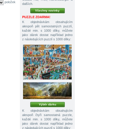
položek
dalších.
Všechny novinky
PUZZLE ZDARMA!
K objednávkám obsahujícím
alespoň pět samostatných puzzlí,
každé min. s 1000 dílky, můžete
jako dárek dostat například jedno
z následujících puzzlí s 1000 dílky:
Výběr dárku
K objednávkám obsahujícím
alespoň čtyři samostatná puzzle,
každé min. s 1000 dílky, můžete
jako dárek dostat například jedno
z následujících puzzlí s 1000 dílky: