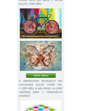
vybrat mimo jiné jedno z těchto
puzzlí s 1000 dílky:
Výběr dárku
K objednávkám obsahujícím dvě
samostatná puzzle, každé min.
s 1000 dílky, je jako dárek na výběr
například jeden z následujících
produktů: