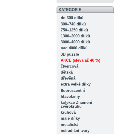
KATEGORIE
do 300 dílků
300–740 dílků
750–1250 dílků
1300–2000 dílků
3000–4000 dílků
nad 4000 dílků
3D puzzle
AKCE (sleva až 40 %)
čtvercová
dětská
dřevěná
extra velké dílky
fluorescentní
hlavolamy
kolekce Znamení
zvěrokruhu
kruhová
malé dílky
metalická
netradiční tvary