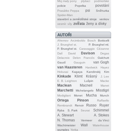
Můj malý pony
plyšáci
podmořské
povolání
policie
Popelka
psi
Prasátko Peppa
Sněhurka
Spider‐Man
stavební a zemědělské stroje
venkov
zvířata
ženy a dívky
vesmír
víly
AUTOŘI
Afremov
Arcimboldo
Bosch
Botticelli
J. Brueghel st.
P. Brueghel ml.
P. Brueghel st.
Caravaggio
Cézanne
Davison
Dalí
David
Degas
Delacroix
Delon
Francés
Galchutt
van Gogh
Gaudí
Gauguin
van Haasteren
Hardwick
Hayez
Hokusai
Kagaya
Kandinskij
Kim
Kinkade
Klimt
Krásný
J. Lee
E. B. Leighton
Lušpin
Macke
Maclean
Macneil
Manet
Marchetti
Misstigri
Michelangelo
Mucha
Modigliani
Monet
Munch
Ortega
Pinson
Raffaello
Russo
Ruyer
Rembrandt
Renoir
Schimmel
Ryba
S. Park
Seurat
A. Stewart
A. Stokes
N. Thomas
Vermeer
da Vinci
Wall
Wachtmeister
Waterhouse
wumples
Yerka