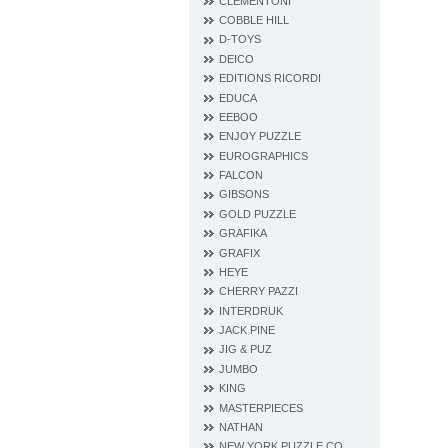
CLEMENTONI
COBBLE HILL
D‐TOYS
DEICO
EDITIONS RICORDI
EDUCA
EEBOO
ENJOY PUZZLE
EUROGRAPHICS
FALCON
GIBSONS
GOLD PUZZLE
GRAFIKA
GRAFIX
HEYE
CHERRY PAZZI
INTERDRUK
JACK PINE
JIG & PUZ
JUMBO
KING
MASTERPIECES
NATHAN
NEW YORK PUZZLE CO.