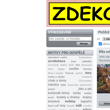
VYHLEDÁVÁNÍ
PUZZLE
od
dětsk
Říše zví
MOTIVY PRO DOSPĚLÉ
3000 dílk
abstraktní umění
Amsterdam
Ravensb
architektura
auta
cyklistika
černobílé
delfíni
déšť
děti
dinosauři
exotika
draci
Egypt
fantasy
hory
filmy a seriály
Francie
gothic
hrady a zámky
hudební
chaty a domy
Chorvatsko
interiéry
Itálie
Japonsko
jednorožci
jídlo a pití
jezera
kočkovité šelmy
kočky
koláže
kostely a chrámy
krajiny
koně
kreslené
květiny
legrační
Zobra
lesy
lodě
lesní zvěř
letadla
Londýn
města
majáky
mapy
medvědi