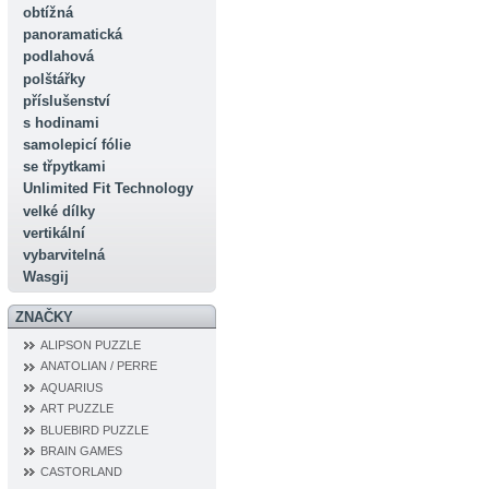
obtížná
panoramatická
podlahová
polštářky
příslušenství
s hodinami
samolepicí fólie
se třpytkami
Unlimited Fit Technology
velké dílky
vertikální
vybarvitelná
Wasgij
ZNAČKY
ALIPSON PUZZLE
ANATOLIAN / PERRE
AQUARIUS
ART PUZZLE
BLUEBIRD PUZZLE
BRAIN GAMES
CASTORLAND