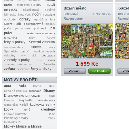
moře
motýli
motocykly a skútry
Bizarní město
Kouzel
mystické
náboženské
naučné
noční
5000 dílků
153 × 101 cm
18000 d
Německo
New York
nostalgie
Ravensburger
Ravens
obrazy
obchody
opuštěná místa
Orient
Paříž
pestrobarevné
plakáty
psi
pláže
podmořské
podzimní
ptáci
restaurace a kavárny
romantika
ryby
Řecko
řeky a potoky
Severní Amerika
snové
severské státy
sovy
Španělsko
vánoční
venkov
vesmír
videohry
víly
vlci
vodopády
zahrady a parky
zátiší
zimní
1 599 Kč
znamení zvěrokruhu
Zozoville
zvířata
ženy a dívky
železnice
Zobrazit
Do košíku
Zobr
MOTIVY PRO DĚTI
auta
Auta
Barbie
Blue
Disney
Červená karkulka
dinosauři
Disneyovské princezny
draci
Gorjuss
Harry Potter
hasičské vozy
kočkovité šelmy
jednorožci
Kačeři
kočky
kreslené
koně
Ledové království
lodě
lokomotivy a vlaky
mapy
Medvídek Pú
Mickey Mouse a Minnie