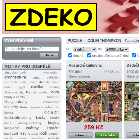
VYHLEDÁVÁNÍ
PUZZLE — COLIN THOMPSON
5 produk
od
do
dětská
pro dospělé a starší děti
f
Absurdní knihovna
Dědečk
MOTIVY PRO DOSPĚLÉ
500 dílků
49 × 36 cm
1000 díl
abstraktní umění
Amsterdam
Ravensburger
Ravens
architektura
auta
cyklistika
černobílé
delfíni
déšť
děti
dinosauři
exotika
draci
Egypt
fantasy
hory
filmy a seriály
Francie
gothic
hrady a zámky
hudební
chaty a domy
Chorvatsko
interiéry
Itálie
Japonsko
jednorožci
jídlo a pití
jezera
kočkovité šelmy
kočky
koláže
krajiny
koně
kostely a chrámy
259 Kč
kreslené
květiny
legrační
lesy
lodě
lesní zvěř
letadla
Londýn
Zobrazit
Do košíku
Zobr
města
majáky
mapy
medvědi