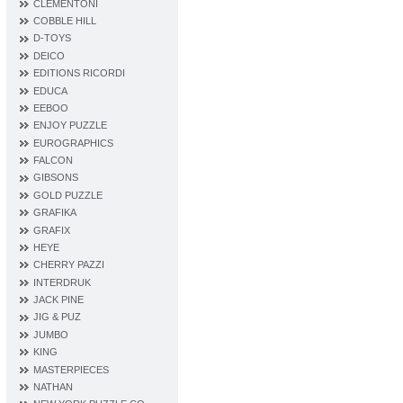
CLEMENTONI
COBBLE HILL
D‐TOYS
DEICO
EDITIONS RICORDI
EDUCA
EEBOO
ENJOY PUZZLE
EUROGRAPHICS
FALCON
GIBSONS
GOLD PUZZLE
GRAFIKA
GRAFIX
HEYE
CHERRY PAZZI
INTERDRUK
JACK PINE
JIG & PUZ
JUMBO
KING
MASTERPIECES
NATHAN