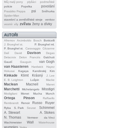
Můj malý pony
plyšáci
podmořské
povolání
policie
Popelka
psi
Prasátko Peppa
Sněhurka
Spider‐Man
stavební a zemědělské stroje
venkov
zvířata
ženy a dívky
vesmír
víly
AUTOŘI
Afremov
Arcimboldo
Bosch
Botticelli
J. Brueghel st.
P. Brueghel ml.
P. Brueghel st.
Caravaggio
Cézanne
Davison
Dalí
David
Degas
Delacroix
Delon
Francés
Galchutt
van Gogh
Gaudí
Gauguin
van Haasteren
Hardwick
Hayez
Hokusai
Kagaya
Kandinskij
Kim
Kinkade
Klimt
Krásný
J. Lee
E. B. Leighton
Lušpin
Macke
Maclean
Macneil
Manet
Marchetti
Misstigri
Michelangelo
Modigliani
Monet
Mucha
Munch
Ortega
Pinson
Raffaello
Russo
Ruyer
Rembrandt
Renoir
Schimmel
Ryba
S. Park
Seurat
A. Stewart
A. Stokes
N. Thomas
Vermeer
da Vinci
Wall
Wachtmeister
Waterhouse
wumples
Yerka