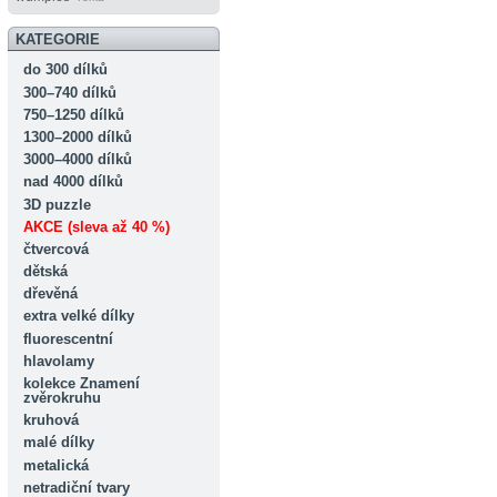
KATEGORIE
do 300 dílků
300–740 dílků
750–1250 dílků
1300–2000 dílků
3000–4000 dílků
nad 4000 dílků
3D puzzle
AKCE (sleva až 40 %)
čtvercová
dětská
dřevěná
extra velké dílky
fluorescentní
hlavolamy
kolekce Znamení
zvěrokruhu
kruhová
malé dílky
metalická
netradiční tvary