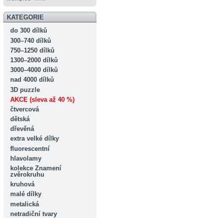
KATEGORIE
do 300 dílků
300–740 dílků
750–1250 dílků
1300–2000 dílků
3000–4000 dílků
nad 4000 dílků
3D puzzle
AKCE (sleva až 40 %)
čtvercová
dětská
dřevěná
extra velké dílky
fluorescentní
hlavolamy
kolekce Znamení
zvěrokruhu
kruhová
malé dílky
metalická
netradiční tvary