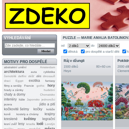
VYHLEDÁVÁNÍ
PUZZLE — MARIE AMALIA BATOLINIOVÁ
od
do
dětská
pro dospělé a starší děti
f
Ráj v džungli
Poklid
MOTIVY PRO DOSPĚLÉ
1500 dílků
80 × 60 cm
2000 díl
abstraktní umění
Amsterdam
Heye
Clement
architektura
auta
cyklistika
černobílé
delfíni
déšť
děti
dinosauři
exotika
draci
Egypt
fantasy
hory
filmy a seriály
Francie
gothic
hrady a zámky
hudební
chaty a domy
Chorvatsko
interiéry
Itálie
Japonsko
jednorožci
jídlo a pití
jezera
kočkovité šelmy
kočky
koláže
krajiny
koně
kostely a chrámy
kreslené
květiny
legrační
lesy
lodě
lesní zvěř
letadla
Londýn
města
majáky
mapy
medvědi