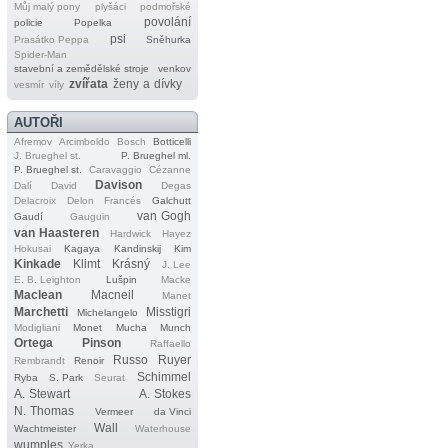
Můj malý pony
plyšáci
podmořské
povolání
policie
Popelka
psi
Prasátko Peppa
Sněhurka
Spider‐Man
stavební a zemědělské stroje
venkov
zvířata
ženy a dívky
vesmír
víly
AUTOŘI
Afremov
Arcimboldo
Bosch
Botticelli
J. Brueghel st.
P. Brueghel ml.
P. Brueghel st.
Caravaggio
Cézanne
Davison
Dalí
David
Degas
Delacroix
Delon
Francés
Galchutt
van Gogh
Gaudí
Gauguin
van Haasteren
Hardwick
Hayez
Hokusai
Kagaya
Kandinskij
Kim
Kinkade
Klimt
Krásný
J. Lee
E. B. Leighton
Lušpin
Macke
Maclean
Macneil
Manet
Marchetti
Misstigri
Michelangelo
Modigliani
Monet
Mucha
Munch
Ortega
Pinson
Raffaello
Russo
Ruyer
Rembrandt
Renoir
Schimmel
Ryba
S. Park
Seurat
A. Stewart
A. Stokes
N. Thomas
Vermeer
da Vinci
Wall
Wachtmeister
Waterhouse
wumples
Yerka