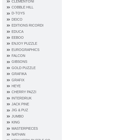
CLEMENTONI
COBBLE HILL
D‐TOYS
DEICO
EDITIONS RICORDI
EDUCA
EEBOO
ENJOY PUZZLE
EUROGRAPHICS
FALCON
GIBSONS
GOLD PUZZLE
GRAFIKA
GRAFIX
HEYE
CHERRY PAZZI
INTERDRUK
JACK PINE
JIG & PUZ
JUMBO
KING
MASTERPIECES
NATHAN