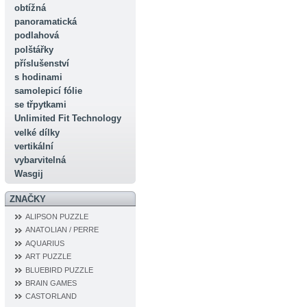
obtížná
panoramatická
podlahová
polštářky
příslušenství
s hodinami
samolepicí fólie
se třpytkami
Unlimited Fit Technology
velké dílky
vertikální
vybarvitelná
Wasgij
ZNAČKY
ALIPSON PUZZLE
ANATOLIAN / PERRE
AQUARIUS
ART PUZZLE
BLUEBIRD PUZZLE
BRAIN GAMES
CASTORLAND