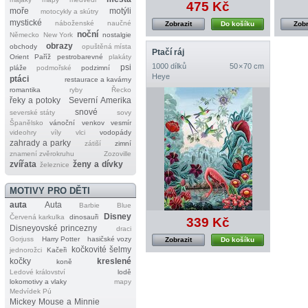
475 Kč
moře
motýli
motocykly a skútry
mystické
náboženské
naučné
Zobrazit
Do košíku
Zobr
noční
Německo
New York
nostalgie
obrazy
obchody
opuštěná místa
Ptačí ráj
Orient
Paříž
pestrobarevné
plakáty
1000 dílků
50 × 70 cm
psi
pláže
podmořské
podzimní
Heye
ptáci
restaurace a kavárny
romantika
ryby
Řecko
řeky a potoky
Severní Amerika
snové
severské státy
sovy
Španělsko
vánoční
venkov
vesmír
videohry
víly
vlci
vodopády
zahrady a parky
zátiší
zimní
znamení zvěrokruhu
Zozoville
zvířata
ženy a dívky
železnice
MOTIVY PRO DĚTI
auta
Auta
Barbie
Blue
Disney
Červená karkulka
dinosauři
339 Kč
Disneyovské princezny
draci
Gorjuss
Harry Potter
hasičské vozy
Zobrazit
Do košíku
kočkovité šelmy
jednorožci
Kačeři
kočky
kreslené
koně
Ledové království
lodě
lokomotivy a vlaky
mapy
Medvídek Pú
Mickey Mouse a Minnie