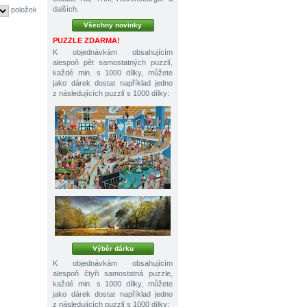
dalších.
položek
Všechny novinky
PUZZLE ZDARMA!
K objednávkám obsahujícím
alespoň pět samostatných puzzlí,
každé min. s 1000 dílky, můžete
jako dárek dostat například jedno
z následujících puzzlí s 1000 dílky:
Výběr dárku
K objednávkám obsahujícím
alespoň čtyři samostatná puzzle,
každé min. s 1000 dílky, můžete
jako dárek dostat například jedno
z následujících puzzlí s 1000 dílky: