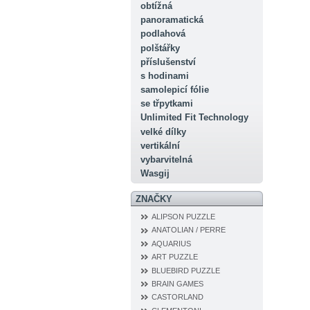
obtížná
panoramatická
podlahová
polštářky
příslušenství
s hodinami
samolepicí fólie
se třpytkami
Unlimited Fit Technology
velké dílky
vertikální
vybarvitelná
Wasgij
ZNAČKY
ALIPSON PUZZLE
ANATOLIAN / PERRE
AQUARIUS
ART PUZZLE
BLUEBIRD PUZZLE
BRAIN GAMES
CASTORLAND