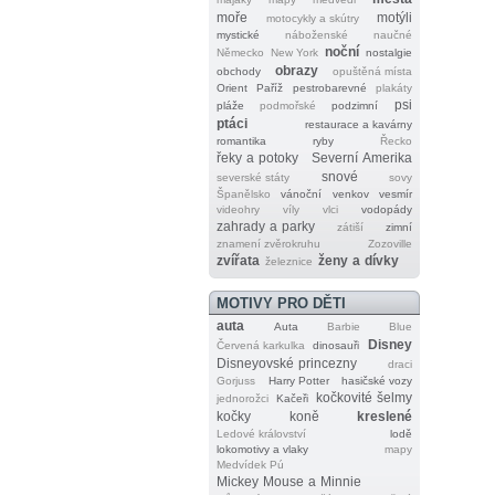
moře
motýli
motocykly a skútry
mystické
náboženské
naučné
noční
Německo
New York
nostalgie
obrazy
obchody
opuštěná místa
Orient
Paříž
pestrobarevné
plakáty
psi
pláže
podmořské
podzimní
ptáci
restaurace a kavárny
romantika
ryby
Řecko
řeky a potoky
Severní Amerika
snové
severské státy
sovy
Španělsko
vánoční
venkov
vesmír
videohry
víly
vlci
vodopády
zahrady a parky
zátiší
zimní
znamení zvěrokruhu
Zozoville
zvířata
ženy a dívky
železnice
MOTIVY PRO DĚTI
auta
Auta
Barbie
Blue
Disney
Červená karkulka
dinosauři
Disneyovské princezny
draci
Gorjuss
Harry Potter
hasičské vozy
kočkovité šelmy
jednorožci
Kačeři
kočky
koně
kreslené
Ledové království
lodě
lokomotivy a vlaky
mapy
Medvídek Pú
Mickey Mouse a Minnie