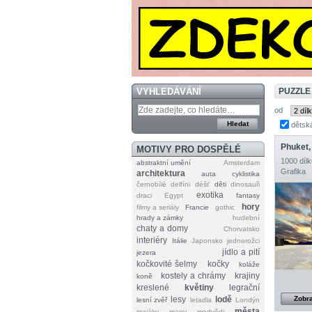
VYHLEDÁVÁNÍ
PUZZLE
od
dětsk
Phuket,
MOTIVY PRO DOSPĚLÉ
1000 dílk
abstraktní umění
Amsterdam
Grafika
architektura
auta
cyklistika
černobílé
delfíni
déšť
děti
dinosauři
exotika
draci
Egypt
fantasy
hory
filmy a seriály
Francie
gothic
hrady a zámky
hudební
chaty a domy
Chorvatsko
interiéry
Itálie
Japonsko
jednorožci
jídlo a pití
jezera
kočkovité šelmy
kočky
koláže
kostely a chrámy
krajiny
koně
kreslené
květiny
legrační
lesy
lodě
Zobra
lesní zvěř
letadla
Londýn
města
majáky
mapy
medvědi