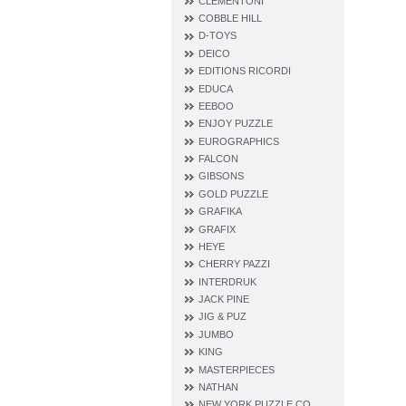
CLEMENTONI
COBBLE HILL
D‐TOYS
DEICO
EDITIONS RICORDI
EDUCA
EEBOO
ENJOY PUZZLE
EUROGRAPHICS
FALCON
GIBSONS
GOLD PUZZLE
GRAFIKA
GRAFIX
HEYE
CHERRY PAZZI
INTERDRUK
JACK PINE
JIG & PUZ
JUMBO
KING
MASTERPIECES
NATHAN
NEW YORK PUZZLE CO.