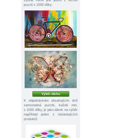
vybrat mimo jiné jedno z těchto
puzzlí s 1000 dílky:
Výběr dárku
K objednávkám obsahujícím dvě
samostatná puzzle, každé min.
s 1000 dílky, je jako dárek na výběr
například jeden z následujících
produktů: