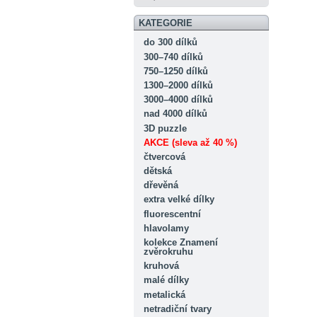
KATEGORIE
do 300 dílků
300–740 dílků
750–1250 dílků
1300–2000 dílků
3000–4000 dílků
nad 4000 dílků
3D puzzle
AKCE (sleva až 40 %)
čtvercová
dětská
dřevěná
extra velké dílky
fluorescentní
hlavolamy
kolekce Znamení
zvěrokruhu
kruhová
malé dílky
metalická
netradiční tvary