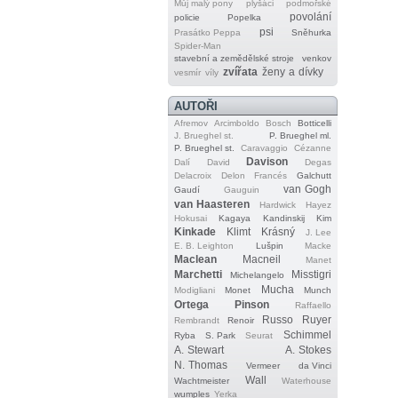
Můj malý pony
plyšáci
podmořské
povolání
policie
Popelka
psi
Prasátko Peppa
Sněhurka
Spider‐Man
stavební a zemědělské stroje
venkov
zvířata
ženy a dívky
vesmír
víly
AUTOŘI
Afremov
Arcimboldo
Bosch
Botticelli
J. Brueghel st.
P. Brueghel ml.
P. Brueghel st.
Caravaggio
Cézanne
Davison
Dalí
David
Degas
Delacroix
Delon
Francés
Galchutt
van Gogh
Gaudí
Gauguin
van Haasteren
Hardwick
Hayez
Hokusai
Kagaya
Kandinskij
Kim
Kinkade
Klimt
Krásný
J. Lee
E. B. Leighton
Lušpin
Macke
Maclean
Macneil
Manet
Marchetti
Misstigri
Michelangelo
Mucha
Modigliani
Monet
Munch
Ortega
Pinson
Raffaello
Russo
Ruyer
Rembrandt
Renoir
Schimmel
Ryba
S. Park
Seurat
A. Stewart
A. Stokes
N. Thomas
Vermeer
da Vinci
Wall
Wachtmeister
Waterhouse
wumples
Yerka