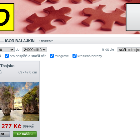
 — IGOR BALAJKIN
1 produkt
do
třídit dle
á
pro dospělé a starší děti
fotografie
kreslená/obrazy
 Thajsko
ů
69 × 47,8 cm
277 Kč
369 Kč
zit
Do košíku