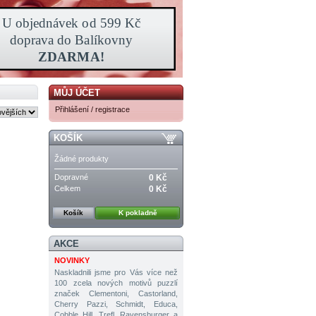
MŮJ ÚČET
Přihlášení / registrace
KOŠÍK
Žádné produkty
Dopravné
0 Kč
Celkem
0 Kč
Košík
K pokladně
AKCE
NOVINKY
Naskladnili jsme pro Vás více než
100 zcela nových motivů puzzlí
značek Clementoni, Castorland,
Cherry Pazzi, Schmidt, Educa,
Cobble Hill, Trefl, Ravensburger a