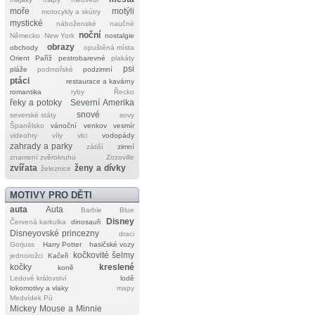
moře
motýli
motocykly a skútry
mystické
náboženské
naučné
noční
Německo
New York
nostalgie
obrazy
obchody
opuštěná místa
Orient
Paříž
pestrobarevné
plakáty
psi
pláže
podmořské
podzimní
ptáci
restaurace a kavárny
romantika
ryby
Řecko
řeky a potoky
Severní Amerika
snové
severské státy
sovy
Španělsko
vánoční
venkov
vesmír
videohry
víly
vlci
vodopády
zahrady a parky
zátiší
zimní
znamení zvěrokruhu
Zozoville
zvířata
ženy a dívky
železnice
MOTIVY PRO DĚTI
auta
Auta
Barbie
Blue
Disney
Červená karkulka
dinosauři
Disneyovské princezny
draci
Gorjuss
Harry Potter
hasičské vozy
kočkovité šelmy
jednorožci
Kačeři
kočky
kreslené
koně
Ledové království
lodě
lokomotivy a vlaky
mapy
Medvídek Pú
Mickey Mouse a Minnie