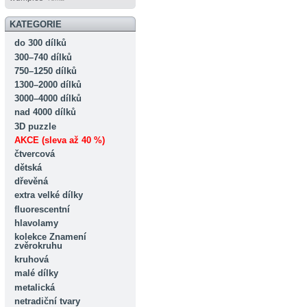
KATEGORIE
do 300 dílků
300–740 dílků
750–1250 dílků
1300–2000 dílků
3000–4000 dílků
nad 4000 dílků
3D puzzle
AKCE (sleva až 40 %)
čtvercová
dětská
dřevěná
extra velké dílky
fluorescentní
hlavolamy
kolekce Znamení
zvěrokruhu
kruhová
malé dílky
metalická
netradiční tvary