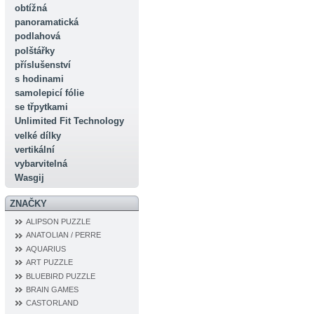
obtížná
panoramatická
podlahová
polštářky
příslušenství
s hodinami
samolepicí fólie
se třpytkami
Unlimited Fit Technology
velké dílky
vertikální
vybarvitelná
Wasgij
ZNAČKY
ALIPSON PUZZLE
ANATOLIAN / PERRE
AQUARIUS
ART PUZZLE
BLUEBIRD PUZZLE
BRAIN GAMES
CASTORLAND