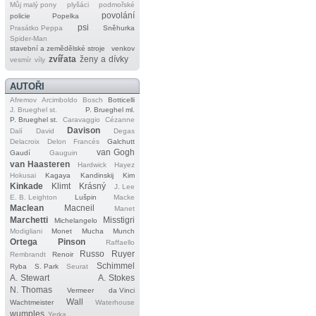
Můj malý pony
plyšáci
podmořské
povolání
policie
Popelka
psi
Prasátko Peppa
Sněhurka
Spider‐Man
stavební a zemědělské stroje
venkov
zvířata
ženy a dívky
vesmír
víly
AUTOŘI
Afremov
Arcimboldo
Bosch
Botticelli
J. Brueghel st.
P. Brueghel ml.
P. Brueghel st.
Caravaggio
Cézanne
Davison
Dalí
David
Degas
Delacroix
Delon
Francés
Galchutt
van Gogh
Gaudí
Gauguin
van Haasteren
Hardwick
Hayez
Hokusai
Kagaya
Kandinskij
Kim
Kinkade
Klimt
Krásný
J. Lee
E. B. Leighton
Lušpin
Macke
Maclean
Macneil
Manet
Marchetti
Misstigri
Michelangelo
Modigliani
Monet
Mucha
Munch
Ortega
Pinson
Raffaello
Russo
Ruyer
Rembrandt
Renoir
Schimmel
Ryba
S. Park
Seurat
A. Stewart
A. Stokes
N. Thomas
Vermeer
da Vinci
Wall
Wachtmeister
Waterhouse
wumples
Yerka