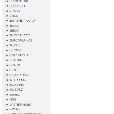
CLEMENTONI
COBBLE HILL
D‐TOYS
DEICO
EDITIONS RICORDI
EDUCA
EEBOO
ENJOY PUZZLE
EUROGRAPHICS
FALCON
GIBSONS
GOLD PUZZLE
GRAFIKA
GRAFIX
HEYE
CHERRY PAZZI
INTERDRUK
JACK PINE
JIG & PUZ
JUMBO
KING
MASTERPIECES
NATHAN