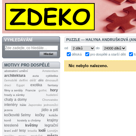
VYHLEDÁVÁNÍ
PUZZLE — HALYNA ANDRUŠKOVÁ (A
od
do
dětská
pro dospělé a starší děti
f
MOTIVY PRO DOSPĚLÉ
Nic nebylo nalezeno.
abstraktní umění
Amsterdam
architektura
auta
cyklistika
černobílé
delfíni
déšť
děti
dinosauři
exotika
draci
Egypt
fantasy
hory
filmy a seriály
Francie
gothic
hrady a zámky
hudební
chaty a domy
Chorvatsko
interiéry
Itálie
Japonsko
jednorožci
jídlo a pití
jezera
kočkovité šelmy
kočky
koláže
krajiny
koně
kostely a chrámy
kreslené
květiny
legrační
lesy
lodě
lesní zvěř
letadla
Londýn
města
majáky
mapy
medvědi