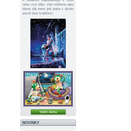
K ostatním objednávkám s 1000
nebo více dílky Vám můžeme jako
dárek dát mimo jiné jedno z těchto
puzzlí (bez krabičky):
Výběr dárku
NOVINKY