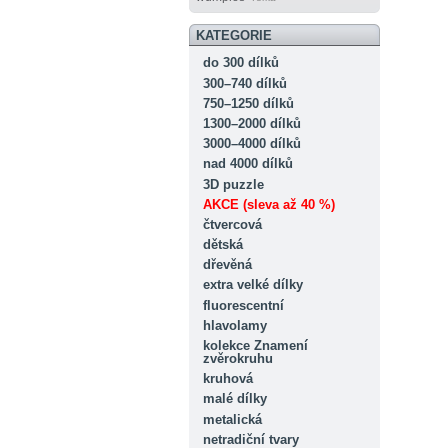
KATEGORIE
do 300 dílků
300–740 dílků
750–1250 dílků
1300–2000 dílků
3000–4000 dílků
nad 4000 dílků
3D puzzle
AKCE (sleva až 40 %)
čtvercová
dětská
dřevěná
extra velké dílky
fluorescentní
hlavolamy
kolekce Znamení
zvěrokruhu
kruhová
malé dílky
metalická
netradiční tvary