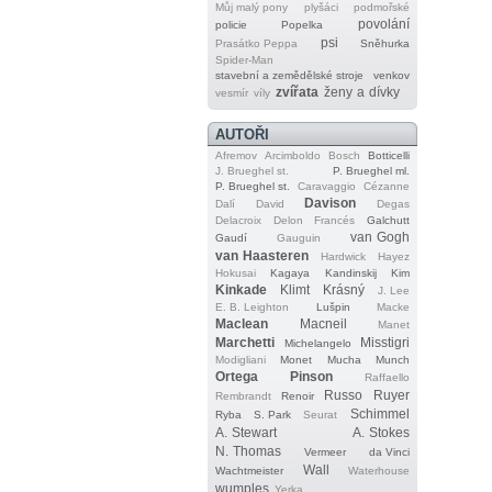
Můj malý pony
plyšáci
podmořské
povolání
policie
Popelka
psi
Prasátko Peppa
Sněhurka
Spider‐Man
stavební a zemědělské stroje
venkov
zvířata
ženy a dívky
vesmír
víly
AUTOŘI
Afremov
Arcimboldo
Bosch
Botticelli
J. Brueghel st.
P. Brueghel ml.
P. Brueghel st.
Caravaggio
Cézanne
Davison
Dalí
David
Degas
Delacroix
Delon
Francés
Galchutt
van Gogh
Gaudí
Gauguin
van Haasteren
Hardwick
Hayez
Hokusai
Kagaya
Kandinskij
Kim
Kinkade
Klimt
Krásný
J. Lee
E. B. Leighton
Lušpin
Macke
Maclean
Macneil
Manet
Marchetti
Misstigri
Michelangelo
Modigliani
Monet
Mucha
Munch
Ortega
Pinson
Raffaello
Russo
Ruyer
Rembrandt
Renoir
Schimmel
Ryba
S. Park
Seurat
A. Stewart
A. Stokes
N. Thomas
Vermeer
da Vinci
Wall
Wachtmeister
Waterhouse
wumples
Yerka