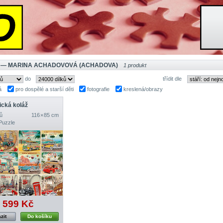
 — MARINA ACHADOVOVÁ (ACHADOVA)
1 produkt
do
třídit dle
á
pro dospělé a starší děti
fotografie
kreslená/obrazy
ická koláž
ů
116 × 85 cm
Puzzle
599 Kč
zit
Do košíku