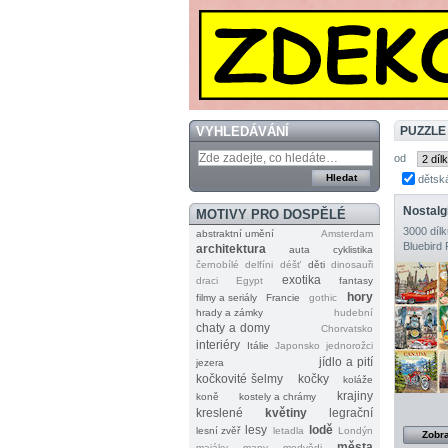
VYHLEDÁVÁNÍ
PUZZLE
od
dětsk
Nostalg
MOTIVY PRO DOSPĚLÉ
3000 dílk
abstraktní umění
Amsterdam
Bluebird 
architektura
auta
cyklistika
černobílé
delfíni
déšť
děti
dinosauři
exotika
draci
Egypt
fantasy
hory
filmy a seriály
Francie
gothic
hrady a zámky
hudební
chaty a domy
Chorvatsko
interiéry
Itálie
Japonsko
jednorožci
jídlo a pití
jezera
kočkovité šelmy
kočky
koláže
krajiny
koně
kostely a chrámy
kreslené
květiny
legrační
lesy
lodě
lesní zvěř
letadla
Londýn
Zobra
města
majáky
mapy
medvědi