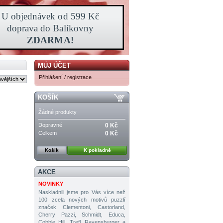
MŮJ ÚČET
Přihlášení / registrace
KOŠÍK
Žádné produkty
Dopravné
0 Kč
Celkem
0 Kč
Košík
K pokladně
AKCE
NOVINKY
Naskladnili jsme pro Vás více než
100 zcela nových motivů puzzlí
značek Clementoni, Castorland,
Cherry Pazzi, Schmidt, Educa,
Cobble Hill, Trefl, Ravensburger a