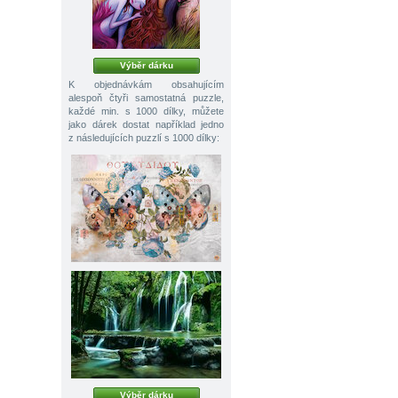
Výběr dárku
K objednávkám obsahujícím
alespoň čtyři samostatná puzzle,
každé min. s 1000 dílky, můžete
jako dárek dostat například jedno
z následujících puzzlí s 1000 dílky:
Výběr dárku