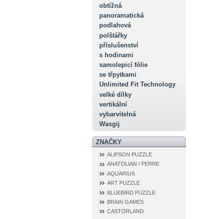
obtížná
panoramatická
podlahová
polštářky
příslušenství
s hodinami
samolepicí fólie
se třpytkami
Unlimited Fit Technology
velké dílky
vertikální
vybarvitelná
Wasgij
ZNAČKY
ALIPSON PUZZLE
ANATOLIAN / PERRE
AQUARIUS
ART PUZZLE
BLUEBIRD PUZZLE
BRAIN GAMES
CASTORLAND