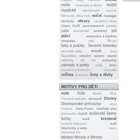
moře
motýli
motocykly a skútry
mystické
náboženské
naučné
noční
Německo
New York
nostalgie
obrazy
obchody
opuštěná místa
Orient
Paříž
pestrobarevné
plakáty
psi
pláže
podmořské
podzimní
ptáci
restaurace a kavárny
romantika
ryby
Řecko
řeky a potoky
Severní Amerika
snové
severské státy
sovy
Španělsko
vánoční
venkov
vesmír
videohry
víly
vlci
vodopády
zahrady a parky
zátiší
zimní
znamení zvěrokruhu
Zozoville
zvířata
ženy a dívky
železnice
MOTIVY PRO DĚTI
auta
Auta
Barbie
Blue
Disney
Červená karkulka
dinosauři
Disneyovské princezny
draci
Gorjuss
Harry Potter
hasičské vozy
kočkovité šelmy
jednorožci
Kačeři
kočky
kreslené
koně
Ledové království
lodě
lokomotivy a vlaky
mapy
Medvídek Pú
Mickey Mouse a Minnie