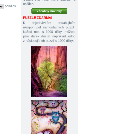
dalších.
položek
Všechny novinky
PUZZLE ZDARMA!
K objednávkám obsahujícím
alespoň pět samostatných puzzlí,
každé min. s 1000 dílky, můžete
jako dárek dostat například jedno
z následujících puzzlí s 1000 dílky: