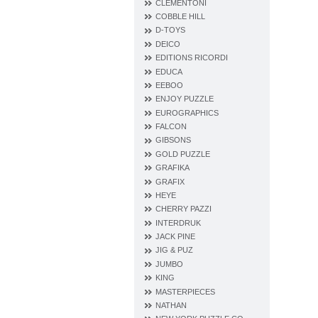
CLEMENTONI
COBBLE HILL
D‐TOYS
DEICO
EDITIONS RICORDI
EDUCA
EEBOO
ENJOY PUZZLE
EUROGRAPHICS
FALCON
GIBSONS
GOLD PUZZLE
GRAFIKA
GRAFIX
HEYE
CHERRY PAZZI
INTERDRUK
JACK PINE
JIG & PUZ
JUMBO
KING
MASTERPIECES
NATHAN