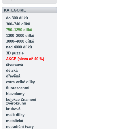
KATEGORIE
do 300 dílků
300–740 dílků
750–1250 dílků
1300–2000 dílků
3000–4000 dílků
nad 4000 dílků
3D puzzle
AKCE (sleva až 40 %)
čtvercová
dětská
dřevěná
extra velké dílky
fluorescentní
hlavolamy
kolekce Znamení
zvěrokruhu
kruhová
malé dílky
metalická
netradiční tvary