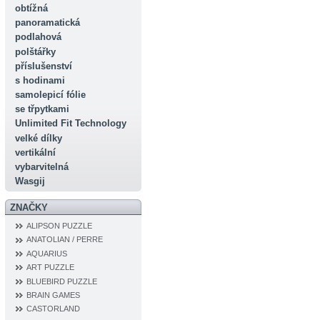
obtížná
panoramatická
podlahová
polštářky
příslušenství
s hodinami
samolepicí fólie
se třpytkami
Unlimited Fit Technology
velké dílky
vertikální
vybarvitelná
Wasgij
ZNAČKY
ALIPSON PUZZLE
ANATOLIAN / PERRE
AQUARIUS
ART PUZZLE
BLUEBIRD PUZZLE
BRAIN GAMES
CASTORLAND