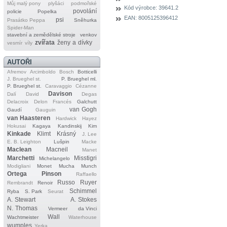
Můj malý pony
plyšáci
podmořské
Kód výrobce:
39641.2
povolání
policie
Popelka
EAN:
8005125396412
psi
Prasátko Peppa
Sněhurka
Spider‐Man
stavební a zemědělské stroje
venkov
zvířata
ženy a dívky
vesmír
víly
AUTOŘI
Afremov
Arcimboldo
Bosch
Botticelli
J. Brueghel st.
P. Brueghel ml.
P. Brueghel st.
Caravaggio
Cézanne
Davison
Dalí
David
Degas
Delacroix
Delon
Francés
Galchutt
van Gogh
Gaudí
Gauguin
van Haasteren
Hardwick
Hayez
Hokusai
Kagaya
Kandinskij
Kim
Kinkade
Klimt
Krásný
J. Lee
E. B. Leighton
Lušpin
Macke
Maclean
Macneil
Manet
Marchetti
Misstigri
Michelangelo
Modigliani
Monet
Mucha
Munch
Ortega
Pinson
Raffaello
Russo
Ruyer
Rembrandt
Renoir
Schimmel
Ryba
S. Park
Seurat
A. Stewart
A. Stokes
N. Thomas
Vermeer
da Vinci
Wall
Wachtmeister
Waterhouse
wumples
Yerka