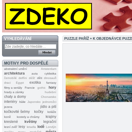
VYHLEDÁVÁNÍ
PUZZLE PAŘÍŽ + K OBJEDNÁVCE PUZ
MOTIVY PRO DOSPĚLÉ
abstraktní umění
Amsterdam
architektura
auta
cyklistika
černobílé
delfíni
déšť
děti
dinosauři
exotika
draci
Egypt
fantasy
hory
filmy a seriály
Francie
gothic
hrady a zámky
hudební
chaty a domy
Chorvatsko
interiéry
Itálie
Japonsko
jednorožci
jídlo a pití
jezera
kočkovité šelmy
kočky
koláže
krajiny
koně
kostely a chrámy
kreslené
květiny
legrační
lesy
lodě
lesní zvěř
letadla
Londýn
města
majáky
mapy
medvědi