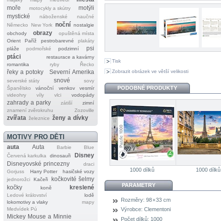
moře
motýli
motocykly a skútry
mystické
náboženské
naučné
noční
Německo
New York
nostalgie
obrazy
obchody
opuštěná místa
Orient
Paříž
pestrobarevné
plakáty
psi
pláže
podmořské
podzimní
ptáci
restaurace a kavárny
Tisk
romantika
ryby
Řecko
Zobrazit obrázek ve větší velikosti
řeky a potoky
Severní Amerika
snové
severské státy
sovy
PODOBNÉ PRODUKTY
Španělsko
vánoční
venkov
vesmír
videohry
víly
vlci
vodopády
zahrady a parky
zátiší
zimní
znamení zvěrokruhu
Zozoville
zvířata
ženy a dívky
železnice
MOTIVY PRO DĚTI
auta
Auta
Barbie
Blue
Disney
Červená karkulka
dinosauři
Disneyovské princezny
draci
1000 dílků
1000 dílků
Gorjuss
Harry Potter
hasičské vozy
kočkovité šelmy
jednorožci
Kačeři
PARAMETRY
kočky
kreslené
koně
Ledové království
lodě
Rozměry:
98 × 33 cm
lokomotivy a vlaky
mapy
Medvídek Pú
Výrobce:
Clementoni
Mickey Mouse a Minnie
Počet dílků:
1000