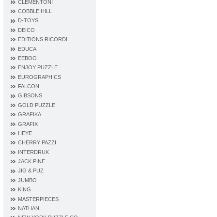
CLEMENTONI
COBBLE HILL
D‐TOYS
DEICO
EDITIONS RICORDI
EDUCA
EEBOO
ENJOY PUZZLE
EUROGRAPHICS
FALCON
GIBSONS
GOLD PUZZLE
GRAFIKA
GRAFIX
HEYE
CHERRY PAZZI
INTERDRUK
JACK PINE
JIG & PUZ
JUMBO
KING
MASTERPIECES
NATHAN