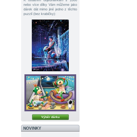
K ostatním objednávkám s 1000
nebo více dílky Vám můžeme jako
dárek dát mimo jiné jedno z těchto
puzzlí (bez krabičky):
Výběr dárku
NOVINKY