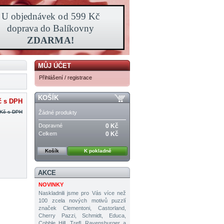
MŮJ ÚČET
Přihlášení / registrace
KOŠÍK
č
s DPH
 Kč
s DPH
Žádné produkty
Dopravné
0 Kč
Celkem
0 Kč
Košík
K pokladně
AKCE
NOVINKY
Naskladnili jsme pro Vás více než
100 zcela nových motivů puzzlí
značek Clementoni, Castorland,
Cherry Pazzi, Schmidt, Educa,
Cobble Hill, Trefl, Ravensburger a