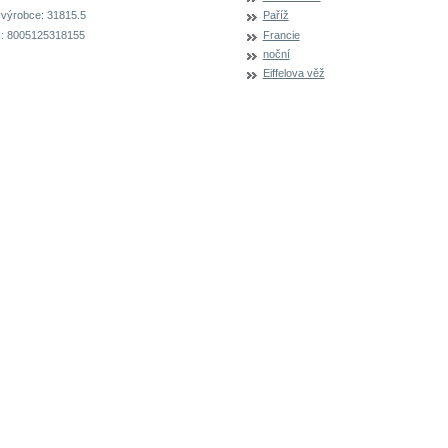
 výrobce:
31815.5
Paříž
:
8005125318155
Francie
noční
Eiffelova věž