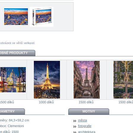
 obrázek ve větší velikosti
OBNÉ PRODUKTY
1500 dílků
1000 dílků
1500 dílků
1500 dílk
RAMETRY
MOTIVY
měry:
84,3 × 59,2 cm
města
obce:
Clementoni
fotografie
t dílků:
1500
architektura