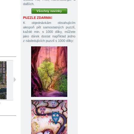
dalších.
Všechny novinky
PUZZLE ZDARMA!
K objednávkám obsahujícím
alespoň pět samostatných puzzlí,
každé min. s 1000 dílky, můžete
jako dárek dostat například jedno
z následujících puzzlí s 1000 dílky:
ů
1000 dílků
1000 dílků
1500 dílků