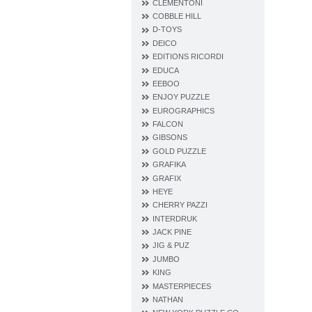
CLEMENTONI
COBBLE HILL
D‐TOYS
DEICO
EDITIONS RICORDI
EDUCA
EEBOO
ENJOY PUZZLE
EUROGRAPHICS
FALCON
GIBSONS
GOLD PUZZLE
GRAFIKA
GRAFIX
HEYE
CHERRY PAZZI
INTERDRUK
JACK PINE
JIG & PUZ
JUMBO
KING
MASTERPIECES
NATHAN