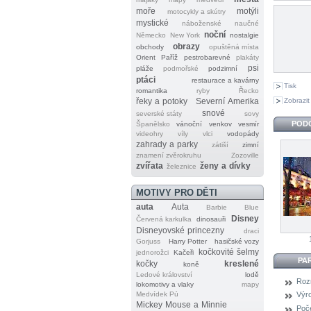
moře
motýli
motocykly a skútry
mystické
náboženské
naučné
noční
Německo
New York
nostalgie
obrazy
obchody
opuštěná místa
Orient
Paříž
pestrobarevné
plakáty
psi
pláže
podmořské
podzimní
ptáci
restaurace a kavárny
Tisk
romantika
ryby
Řecko
Zobrazit
řeky a potoky
Severní Amerika
snové
severské státy
sovy
POD
Španělsko
vánoční
venkov
vesmír
videohry
víly
vlci
vodopády
zahrady a parky
zátiší
zimní
znamení zvěrokruhu
Zozoville
zvířata
ženy a dívky
železnice
MOTIVY PRO DĚTI
auta
Auta
Barbie
Blue
Disney
Červená karkulka
dinosauři
Disneyovské princezny
draci
Gorjuss
Harry Potter
hasičské vozy
kočkovité šelmy
jednorožci
Kačeři
PA
kočky
kreslené
koně
Ledové království
lodě
Roz
lokomotivy a vlaky
mapy
Medvídek Pú
Výr
Mickey Mouse a Minnie
Poče