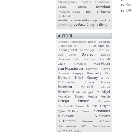
Můj malý pony
plyšáci
podmořské
Kód
povolání
policie
Popelka
EAN
psi
Prasátko Peppa
Sněhurka
Spider‐Man
stavební a zemědělské stroje
venkov
zvířata
ženy a dívky
vesmír
víly
AUTOŘI
Afremov
Arcimboldo
Bosch
Botticelli
J. Brueghel st.
P. Brueghel ml.
P. Brueghel st.
Caravaggio
Cézanne
Davison
Dalí
David
Degas
Delacroix
Delon
Francés
Galchutt
van Gogh
Gaudí
Gauguin
van Haasteren
Hardwick
Hayez
Hokusai
Kagaya
Kandinskij
Kim
Kinkade
Klimt
Krásný
J. Lee
E. B. Leighton
Lušpin
Macke
Maclean
Macneil
Manet
Marchetti
Misstigri
Michelangelo
Modigliani
Monet
Mucha
Munch
Ortega
Pinson
Raffaello
Russo
Ruyer
Rembrandt
Renoir
Schimmel
Ryba
S. Park
Seurat
A. Stewart
A. Stokes
N. Thomas
Vermeer
da Vinci
Wall
Wachtmeister
Waterhouse
wumples
Yerka