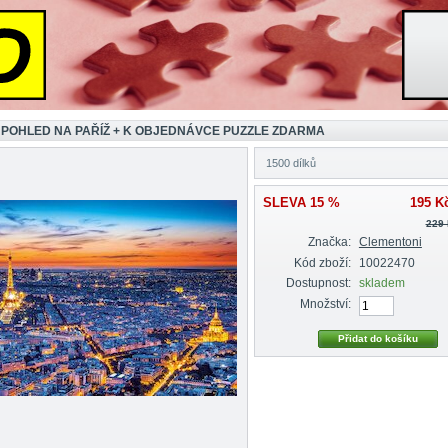
 POHLED NA PAŘÍŽ + K OBJEDNÁVCE PUZZLE ZDARMA
1500 dílků
SLEVA 15 %
195 K
229
Značka:
Clementoni
Kód zboží:
10022470
Dostupnost:
skladem
Množství: