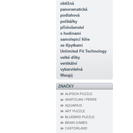
obtížná
panoramatická
podlahová
polštářky
příslušenství
s hodinami
samolepicí fólie
se třpytkami
Unlimited Fit Technology
velké dílky
vertikální
vybarvitelná
Wasgij
ZNAČKY
ALIPSON PUZZLE
ANATOLIAN / PERRE
AQUARIUS
ART PUZZLE
BLUEBIRD PUZZLE
BRAIN GAMES
CASTORLAND