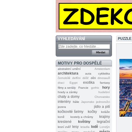
VYHLEDÁVÁNÍ
PUZZLE
MOTIVY PRO DOSPĚLÉ
abstraktní umění
Amsterdam
architektura
auta
cyklistika
černobílé
delfíni
déšť
děti
dinosauři
exotika
draci
Egypt
fantasy
hory
filmy a seriály
Francie
gothic
hrady a zámky
hudební
chaty a domy
Chorvatsko
interiéry
Itálie
Japonsko
jednorožci
jídlo a pití
jezera
kočkovité šelmy
kočky
koláže
krajiny
koně
kostely a chrámy
kreslené
květiny
legrační
lesy
lodě
lesní zvěř
letadla
Londýn
města
majáky
mapy
medvědi