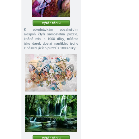
Výběr dárku
K objednávkám obsahujícím
alespoň čtyři samostatná puzzle,
každé min. s 1000 dílky, můžete
jako dárek dostat například jedno
z následujících puzzlí s 1000 dílky:
Výběr dárku