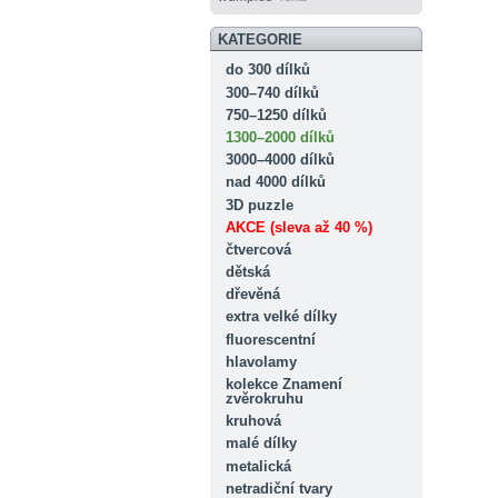
KATEGORIE
do 300 dílků
300–740 dílků
750–1250 dílků
1300–2000 dílků
3000–4000 dílků
nad 4000 dílků
3D puzzle
AKCE (sleva až 40 %)
čtvercová
dětská
dřevěná
extra velké dílky
fluorescentní
hlavolamy
kolekce Znamení
zvěrokruhu
kruhová
malé dílky
metalická
netradiční tvary