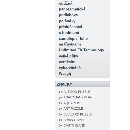
obtížná
panoramatická
podlahová
polštářky
příslušenství
s hodinami
samolepicí fólie
se třpytkami
Unlimited Fit Technology
velké dílky
vertikální
vybarvitelná
Wasgij
ZNAČKY
ALIPSON PUZZLE
ANATOLIAN / PERRE
AQUARIUS
ART PUZZLE
BLUEBIRD PUZZLE
BRAIN GAMES
CASTORLAND