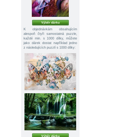
Výběr dárku
K objednávkám obsahujícím
alespoň čtyři samostatná puzzle,
každé min. s 1000 dílky, můžete
jako dárek dostat například jedno
z následujících puzzlí s 1000 dílky:
Výběr dárku