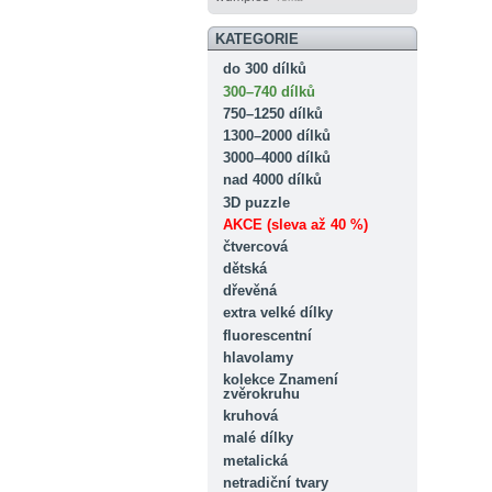
KATEGORIE
do 300 dílků
300–740 dílků
750–1250 dílků
1300–2000 dílků
3000–4000 dílků
nad 4000 dílků
3D puzzle
AKCE (sleva až 40 %)
čtvercová
dětská
dřevěná
extra velké dílky
fluorescentní
hlavolamy
kolekce Znamení
zvěrokruhu
kruhová
malé dílky
metalická
netradiční tvary