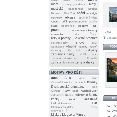
moře
motýli
motocykly a skútry
mystické
náboženské
naučné
noční
Německo
New York
nostalgie
obrazy
obchody
opuštěná místa
Orient
Paříž
pestrobarevné
plakáty
psi
pláže
podmořské
podzimní
ptáci
restaurace a kavárny
Tisk
romantika
ryby
Řecko
Zobrazit
řeky a potoky
Severní Amerika
snové
severské státy
sovy
POD
Španělsko
vánoční
venkov
vesmír
videohry
víly
vlci
vodopády
zahrady a parky
zátiší
zimní
znamení zvěrokruhu
Zozoville
zvířata
ženy a dívky
železnice
MOTIVY PRO DĚTI
auta
Auta
Barbie
Blue
Disney
Červená karkulka
dinosauři
Disneyovské princezny
draci
Gorjuss
Harry Potter
hasičské vozy
kočkovité šelmy
jednorožci
Kačeři
PA
kočky
kreslené
koně
Ledové království
lodě
Roz
lokomotivy a vlaky
mapy
Medvídek Pú
Výr
Mickey Mouse a Minnie
Poče