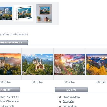
 obrázek ve větší velikosti
OBNÉ PRODUKTY
500 dílků
500 dílků
500 dílků
1000 dílk
RAMETRY
MOTIVY
měry:
49 × 36 cm
hrady a zámky
obce:
Clementoni
fotografie
t dílků:
500
architektura