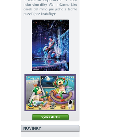
K ostatním objednávkám s 1000
nebo více dílky Vám můžeme jako
dárek dát mimo jiné jedno z těchto
puzzlí (bez krabičky):
Výběr dárku
NOVINKY