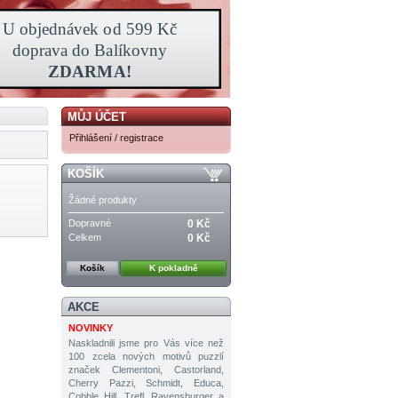
MŮJ ÚČET
Přihlášení / registrace
KOŠÍK
Žádné produkty
Dopravné
0 Kč
Celkem
0 Kč
Košík
K pokladně
AKCE
NOVINKY
Naskladnili jsme pro Vás více než
100 zcela nových motivů puzzlí
značek Clementoni, Castorland,
Cherry Pazzi, Schmidt, Educa,
Cobble Hill, Trefl, Ravensburger a