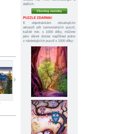
dalších.
Všechny novinky
PUZZLE ZDARMA!
K objednávkám obsahujícím
alespoň pět samostatných puzzlí,
každé min. s 1000 dílky, můžete
jako dárek dostat například jedno
z následujících puzzlí s 1000 dílky:
ů
1000 dílků
1000 dílků
1000 dílků