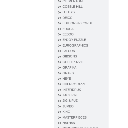
CLEMENTONI
COBBLE HILL
D‐TOYS
DEICO
EDITIONS RICORDI
EDUCA
EEBOO
ENJOY PUZZLE
EUROGRAPHICS
FALCON
GIBSONS
GOLD PUZZLE
GRAFIKA
GRAFIX
HEYE
CHERRY PAZZI
INTERDRUK
JACK PINE
JIG & PUZ
JUMBO
KING
MASTERPIECES
NATHAN