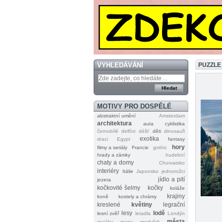
VYHLEDÁVÁNÍ
PUZZLE
MOTIVY PRO DOSPĚLÉ
abstraktní umění
Amsterdam
architektura
auta
cyklistika
černobílé
delfíni
déšť
děti
dinosauři
exotika
draci
Egypt
fantasy
hory
filmy a seriály
Francie
gothic
hrady a zámky
hudební
chaty a domy
Chorvatsko
interiéry
Itálie
Japonsko
jednorožci
jídlo a pití
jezera
kočkovité šelmy
kočky
koláže
krajiny
koně
kostely a chrámy
kreslené
květiny
legrační
lesy
lodě
lesní zvěř
letadla
Londýn
města
majáky
mapy
medvědi