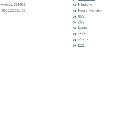
 výrobce:
35146.6
Německo
:
8005125351466
Neuschwanstein
hory
Alpy
krajiny
skály
stromy
lesy