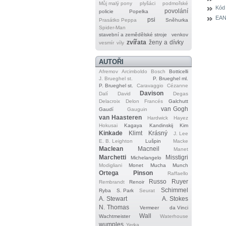
Můj malý pony
plyšáci
podmořské
Kód
povolání
policie
Popelka
EAN
psi
Prasátko Peppa
Sněhurka
Spider‐Man
stavební a zemědělské stroje
venkov
zvířata
ženy a dívky
vesmír
víly
AUTOŘI
Afremov
Arcimboldo
Bosch
Botticelli
J. Brueghel st.
P. Brueghel ml.
P. Brueghel st.
Caravaggio
Cézanne
Davison
Dalí
David
Degas
Delacroix
Delon
Francés
Galchutt
van Gogh
Gaudí
Gauguin
van Haasteren
Hardwick
Hayez
Hokusai
Kagaya
Kandinskij
Kim
Kinkade
Klimt
Krásný
J. Lee
E. B. Leighton
Lušpin
Macke
Maclean
Macneil
Manet
Marchetti
Misstigri
Michelangelo
Modigliani
Monet
Mucha
Munch
Ortega
Pinson
Raffaello
Russo
Ruyer
Rembrandt
Renoir
Schimmel
Ryba
S. Park
Seurat
A. Stewart
A. Stokes
N. Thomas
Vermeer
da Vinci
Wall
Wachtmeister
Waterhouse
wumples
Yerka