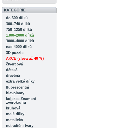
KATEGORIE
do 300 dílků
300–740 dílků
750–1250 dílků
1300–2000 dílků
3000–4000 dílků
nad 4000 dílků
3D puzzle
AKCE (sleva až 40 %)
čtvercová
dětská
dřevěná
extra velké dílky
fluorescentní
hlavolamy
kolekce Znamení
zvěrokruhu
kruhová
malé dílky
metalická
netradiční tvary