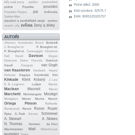
Můj malý pony
plyšáci
podmořské
Počet dílků:
2000
povolání
policie
Popelka
Kód výrobce:
32575.7
psi
Prasátko Peppa
Sněhurka
EAN:
8005125325757
Spider‐Man
stavební a zemědělské stroje
venkov
zvířata
ženy a dívky
vesmír
víly
AUTOŘI
Afremov
Arcimboldo
Bosch
Botticelli
J. Brueghel st.
P. Brueghel ml.
P. Brueghel st.
Caravaggio
Cézanne
Davison
Dalí
David
Degas
Delacroix
Delon
Francés
Galchutt
van Gogh
Gaudí
Gauguin
van Haasteren
Hardwick
Hayez
Hokusai
Kagaya
Kandinskij
Kim
Kinkade
Klimt
Krásný
J. Lee
E. B. Leighton
Lušpin
Macke
Maclean
Macneil
Manet
Marchetti
Misstigri
Michelangelo
Modigliani
Monet
Mucha
Munch
Ortega
Pinson
Raffaello
Russo
Ruyer
Rembrandt
Renoir
Schimmel
Ryba
S. Park
Seurat
A. Stewart
A. Stokes
N. Thomas
Vermeer
da Vinci
Wall
Wachtmeister
Waterhouse
wumples
Yerka