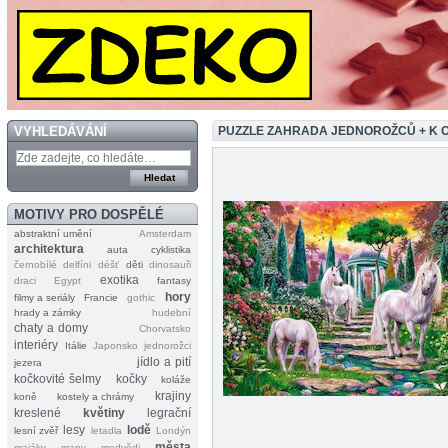
VYHLEDÁVÁNÍ
PUZZLE ZAHRADA JEDNOROŽCŮ + K 
MOTIVY PRO DOSPĚLÉ
abstraktní umění
Amsterdam
architektura
auta
cyklistika
černobílé
delfíni
déšť
děti
dinosauři
exotika
draci
Egypt
fantasy
hory
filmy a seriály
Francie
gothic
hrady a zámky
hudební
chaty a domy
Chorvatsko
interiéry
Itálie
Japonsko
jednorožci
jídlo a pití
jezera
kočkovité šelmy
kočky
koláže
krajiny
koně
kostely a chrámy
kreslené
květiny
legrační
lesy
lodě
lesní zvěř
letadla
Londýn
města
majáky
mapy
medvědi