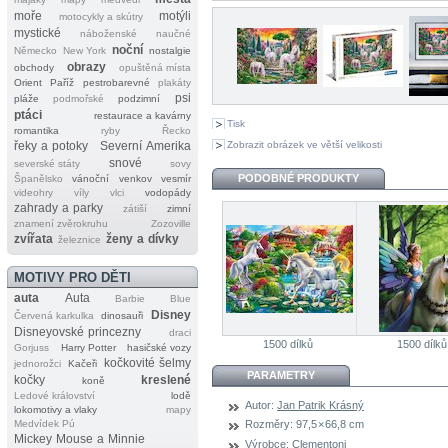
moře
motýli
motocykly a skútry
mystické
náboženské
naučné
noční
Německo
New York
nostalgie
obrazy
obchody
opuštěná místa
Orient
Paříž
pestrobarevné
plakáty
psi
pláže
podmořské
podzimní
ptáci
restaurace a kavárny
Tisk
romantika
ryby
Řecko
Zobrazit obrázek ve větší velikosti
řeky a potoky
Severní Amerika
snové
severské státy
sovy
PODOBNÉ PRODUKTY
Španělsko
vánoční
venkov
vesmír
videohry
víly
vlci
vodopády
zahrady a parky
zátiší
zimní
znamení zvěrokruhu
Zozoville
zvířata
ženy a dívky
železnice
MOTIVY PRO DĚTI
auta
Auta
Barbie
Blue
Disney
Červená karkulka
dinosauři
Disneyovské princezny
draci
1500 dílků
1500 dílků
Gorjuss
Harry Potter
hasičské vozy
kočkovité šelmy
jednorožci
Kačeři
PARAMETRY
kočky
kreslené
koně
Ledové království
lodě
Autor:
Jan Patrik Krásný
lokomotivy a vlaky
mapy
Medvídek Pú
Rozměry:
97,5 × 66,8 cm
Mickey Mouse a Minnie
Výrobce:
Clementoni