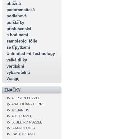
obtížná
panoramatická
podlahová
polštářky
příslušenství
s hodinami
samolepicí fólie
se třpytkami
Unlimited Fit Technology
velké dílky
vertikální
vybarvitelná
Wasgij
ZNAČKY
ALIPSON PUZZLE
ANATOLIAN / PERRE
AQUARIUS
ART PUZZLE
BLUEBIRD PUZZLE
BRAIN GAMES
CASTORLAND