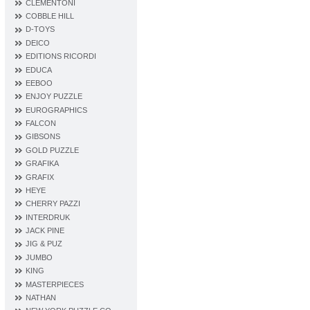
CLEMENTONI
COBBLE HILL
D‐TOYS
DEICO
EDITIONS RICORDI
EDUCA
EEBOO
ENJOY PUZZLE
EUROGRAPHICS
FALCON
GIBSONS
GOLD PUZZLE
GRAFIKA
GRAFIX
HEYE
CHERRY PAZZI
INTERDRUK
JACK PINE
JIG & PUZ
JUMBO
KING
MASTERPIECES
NATHAN