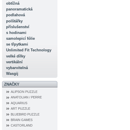
obtížná
panoramatická
podlahová
polštářky
příslušenství
s hodinami
samolepicí fólie
se třpytkami
Unlimited Fit Technology
velké dílky
vertikální
vybarvitelná
Wasgij
ZNAČKY
ALIPSON PUZZLE
ANATOLIAN / PERRE
AQUARIUS
ART PUZZLE
BLUEBIRD PUZZLE
BRAIN GAMES
CASTORLAND