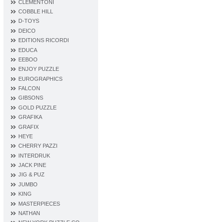
CLEMENTONI
COBBLE HILL
D‐TOYS
DEICO
EDITIONS RICORDI
EDUCA
EEBOO
ENJOY PUZZLE
EUROGRAPHICS
FALCON
GIBSONS
GOLD PUZZLE
GRAFIKA
GRAFIX
HEYE
CHERRY PAZZI
INTERDRUK
JACK PINE
JIG & PUZ
JUMBO
KING
MASTERPIECES
NATHAN