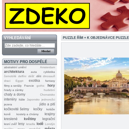
VYHLEDÁVÁNÍ
PUZZLE ŘÍM + K OBJEDNÁVCE PUZZL
MOTIVY PRO DOSPĚLÉ
abstraktní umění
Amsterdam
architektura
auta
cyklistika
černobílé
delfíni
déšť
děti
dinosauři
exotika
draci
Egypt
fantasy
hory
filmy a seriály
Francie
gothic
hrady a zámky
hudební
chaty a domy
Chorvatsko
interiéry
Itálie
Japonsko
jednorožci
jídlo a pití
jezera
kočkovité šelmy
kočky
koláže
krajiny
koně
kostely a chrámy
kreslené
květiny
legrační
lesy
lodě
lesní zvěř
letadla
Londýn
města
majáky
mapy
medvědi