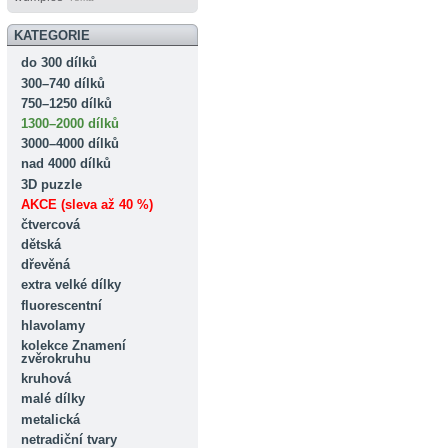
KATEGORIE
do 300 dílků
300–740 dílků
750–1250 dílků
1300–2000 dílků
3000–4000 dílků
nad 4000 dílků
3D puzzle
AKCE (sleva až 40 %)
čtvercová
dětská
dřevěná
extra velké dílky
fluorescentní
hlavolamy
kolekce Znamení
zvěrokruhu
kruhová
malé dílky
metalická
netradiční tvary