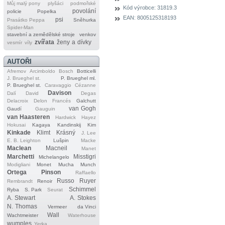
Můj malý pony
plyšáci
podmořské
Kód výrobce:
31819.3
povolání
policie
Popelka
EAN:
8005125318193
psi
Prasátko Peppa
Sněhurka
Spider‐Man
stavební a zemědělské stroje
venkov
zvířata
ženy a dívky
vesmír
víly
AUTOŘI
Afremov
Arcimboldo
Bosch
Botticelli
J. Brueghel st.
P. Brueghel ml.
P. Brueghel st.
Caravaggio
Cézanne
Davison
Dalí
David
Degas
Delacroix
Delon
Francés
Galchutt
van Gogh
Gaudí
Gauguin
van Haasteren
Hardwick
Hayez
Hokusai
Kagaya
Kandinskij
Kim
Kinkade
Klimt
Krásný
J. Lee
E. B. Leighton
Lušpin
Macke
Maclean
Macneil
Manet
Marchetti
Misstigri
Michelangelo
Modigliani
Monet
Mucha
Munch
Ortega
Pinson
Raffaello
Russo
Ruyer
Rembrandt
Renoir
Schimmel
Ryba
S. Park
Seurat
A. Stewart
A. Stokes
N. Thomas
Vermeer
da Vinci
Wall
Wachtmeister
Waterhouse
wumples
Yerka