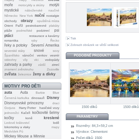
moře
motýli
motocykly a skútry
mystické
náboženské
naučné
noční
Německo
New York
nostalgie
obrazy
obchody
opuštěná místa
Orient
Paříž
pestrobarevné
plakáty
psi
pláže
podmořské
podzimní
ptáci
restaurace a kavárny
Tisk
romantika
ryby
Řecko
Zobrazit obrázek ve větší velikosti
řeky a potoky
Severní Amerika
snové
severské státy
sovy
PODOBNÉ PRODUKTY
Španělsko
vánoční
venkov
vesmír
videohry
víly
vlci
vodopády
zahrady a parky
zátiší
zimní
znamení zvěrokruhu
Zozoville
zvířata
ženy a dívky
železnice
MOTIVY PRO DĚTI
auta
Auta
Barbie
Blue
Disney
Červená karkulka
dinosauři
Disneyovské princezny
draci
1500 dílků
1500 dílků
Gorjuss
Harry Potter
hasičské vozy
kočkovité šelmy
jednorožci
Kačeři
PARAMETRY
kočky
kreslené
koně
Ledové království
lodě
Rozměry:
84,3 × 59,2 cm
lokomotivy a vlaky
mapy
Medvídek Pú
Výrobce:
Clementoni
Mickey Mouse a Minnie
Počet dílků:
1500