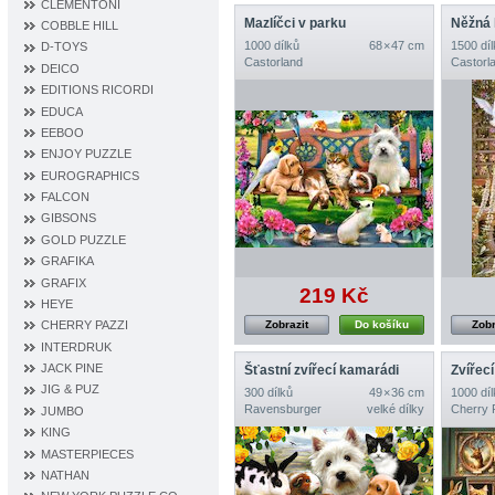
CLEMENTONI
Mazlíčci v parku
Něžná 
COBBLE HILL
1000 dílků
68 × 47 cm
1500 díl
D‐TOYS
Castorland
Castorl
DEICO
EDITIONS RICORDI
EDUCA
EEBOO
ENJOY PUZZLE
EUROGRAPHICS
FALCON
GIBSONS
GOLD PUZZLE
GRAFIKA
GRAFIX
219 Kč
HEYE
Zobrazit
Do košíku
Zobr
CHERRY PAZZI
INTERDRUK
JACK PINE
Šťastní zvířecí kamarádi
Zvířecí
JIG & PUZ
300 dílků
49 × 36 cm
1000 díl
Ravensburger
velké dílky
Cherry 
JUMBO
KING
MASTERPIECES
NATHAN