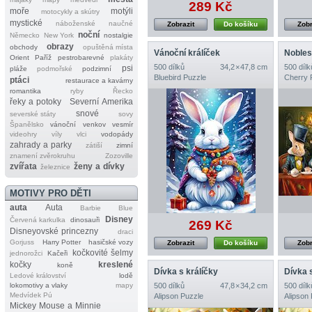
289 Kč
moře
motýli
motocykly a skútry
mystické
náboženské
naučné
Zobrazit
Do košíku
Zobr
noční
Německo
New York
nostalgie
obrazy
obchody
opuštěná místa
Vánoční králíček
Nobles
Orient
Paříž
pestrobarevné
plakáty
500 dílků
34,2 × 47,8 cm
500 dílk
psi
pláže
podmořské
podzimní
Bluebird Puzzle
Cherry 
ptáci
restaurace a kavárny
romantika
ryby
Řecko
řeky a potoky
Severní Amerika
snové
severské státy
sovy
Španělsko
vánoční
venkov
vesmír
videohry
víly
vlci
vodopády
zahrady a parky
zátiší
zimní
znamení zvěrokruhu
Zozoville
zvířata
ženy a dívky
železnice
MOTIVY PRO DĚTI
auta
Auta
Barbie
Blue
Disney
Červená karkulka
dinosauři
269 Kč
Disneyovské princezny
draci
Gorjuss
Harry Potter
hasičské vozy
Zobrazit
Do košíku
Zobr
kočkovité šelmy
jednorožci
Kačeři
kočky
kreslené
koně
Dívka s králíčky
Dívka 
Ledové království
lodě
lokomotivy a vlaky
mapy
500 dílků
47,8 × 34,2 cm
500 dílk
Medvídek Pú
Alipson Puzzle
Alipson
Mickey Mouse a Minnie