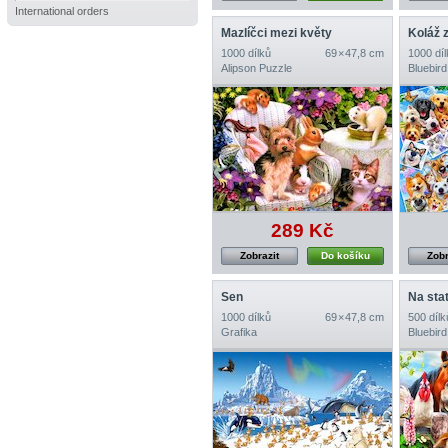
International orders
Mazlíčci mezi květy
Koláž z
1000 dílků
69 × 47,8 cm
1000 díl
Alipson Puzzle
Bluebird
289 Kč
Zobrazit
Do košíku
Zobr
Sen
Na sta
1000 dílků
69 × 47,8 cm
500 dílk
Grafika
Bluebird