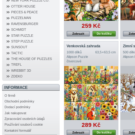
NEW YORK PUZZLE CO.
OTTER HOUSE
PIECES & PEACE
PUZZELMAN
RAVENSBURGER
259 Kč
SCHMIDT
Zobrazit
Do košíku
Zobr
STAR PUZZLE
STEP PUZZLE
Venkovská zahrada
SUNSOUT
1000 dílků
63,5 × 63,5 cm
500 dílk
TACTIC
Alipson Puzzle
Alipson
THE HOUSE OF PUZZLES
čtvercové
TREFL
WREBBIT 3D
ZDEKO
INFORMACE
O firmě
Obchodní podmínky
Dodací podmínky
Jak nakupovat
Zpracování osobních údajů
289 Kč
Používání souborů cookie
Kontaktní formulář
Zobrazit
Do košíku
Zobr