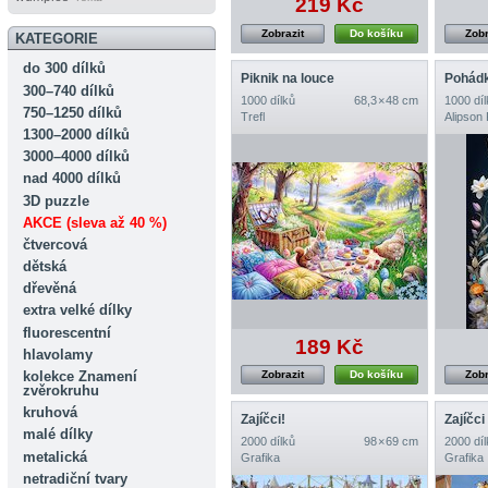
219 Kč
Zobrazit
Do košíku
Zobr
KATEGORIE
do 300 dílků
Piknik na louce
Pohádk
300–740 dílků
1000 dílků
68,3 × 48 cm
1000 díl
750–1250 dílků
Trefl
Alipson
1300–2000 dílků
3000–4000 dílků
nad 4000 dílků
3D puzzle
AKCE (sleva až 40 %)
čtvercová
dětská
dřevěná
extra velké dílky
fluorescentní
189 Kč
hlavolamy
kolekce Znamení
Zobrazit
Do košíku
Zobr
zvěrokruhu
kruhová
Zajíčci!
Zajíčc
malé dílky
2000 dílků
98 × 69 cm
2000 díl
metalická
Grafika
Grafika
netradiční tvary