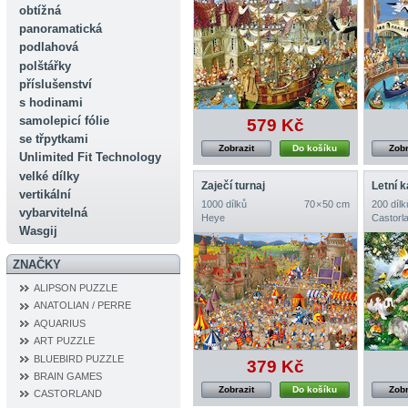
obtížná
panoramatická
podlahová
polštářky
příslušenství
s hodinami
samolepicí fólie
579 Kč
se třpytkami
Zobrazit
Do košíku
Zobr
Unlimited Fit Technology
velké dílky
Zaječí turnaj
Letní 
vertikální
1000 dílků
70 × 50 cm
200 dílk
vybarvitelná
Heye
Castorl
Wasgij
ZNAČKY
ALIPSON PUZZLE
ANATOLIAN / PERRE
AQUARIUS
ART PUZZLE
BLUEBIRD PUZZLE
379 Kč
BRAIN GAMES
Zobrazit
Do košíku
Zobr
CASTORLAND