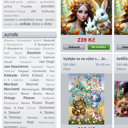
Můj malý pony
plyšáci
podmořské
povolání
policie
Popelka
psi
Prasátko Peppa
Sněhurka
Spider‐Man
stavební a zemědělské stroje
venkov
zvířata
ženy a dívky
vesmír
víly
AUTOŘI
239 Kč
Afremov
Arcimboldo
Bosch
Botticelli
J. Brueghel st.
P. Brueghel ml.
Zobrazit
Do košíku
Zobr
P. Brueghel st.
Caravaggio
Cézanne
Davison
Dalí
David
Degas
Delacroix
Delon
Francés
Galchutt
Vydejte se na výlet s… Jeremiahem Ketnerem
van Gogh
Gaudí
Gauguin
500 dílků
35 × 50 cm
500 dílk
van Haasteren
Hardwick
Hayez
Heye
Educa
Hokusai
Kagaya
Kandinskij
Kim
Kinkade
Klimt
Krásný
J. Lee
E. B. Leighton
Lušpin
Macke
Maclean
Macneil
Manet
Marchetti
Misstigri
Michelangelo
Modigliani
Monet
Mucha
Munch
Ortega
Pinson
Raffaello
Russo
Ruyer
Rembrandt
Renoir
Schimmel
Ryba
S. Park
Seurat
A. Stewart
A. Stokes
N. Thomas
Vermeer
da Vinci
Wall
Wachtmeister
Waterhouse
wumples
Yerka