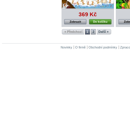
369 Kč
Zobrazit
Do košíku
Zobr
« Předchozí
1
2
Další »
Novinky
O firmě
Obchodní podmínky
Zpraco