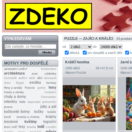
VYHLEDÁVÁNÍ
PUZZLE — ZAJÍCI A KRÁLÍCI
63 produkt
od
do
dětská
pro dospělé a starší děti
f
Králičí hostina
Jarní z
MOTIVY PRO DOSPĚLÉ
1000 dílků
69 × 47,8 cm
1000 díl
abstraktní umění
Amsterdam
Alipson Puzzle
Alipson
architektura
auta
cyklistika
černobílé
delfíni
déšť
děti
dinosauři
exotika
draci
Egypt
fantasy
hory
filmy a seriály
Francie
gothic
hrady a zámky
hudební
chaty a domy
Chorvatsko
interiéry
Itálie
Japonsko
jednorožci
jídlo a pití
jezera
kočkovité šelmy
kočky
koláže
krajiny
koně
kostely a chrámy
kreslené
květiny
legrační
lesy
lodě
lesní zvěř
letadla
Londýn
města
majáky
mapy
medvědi