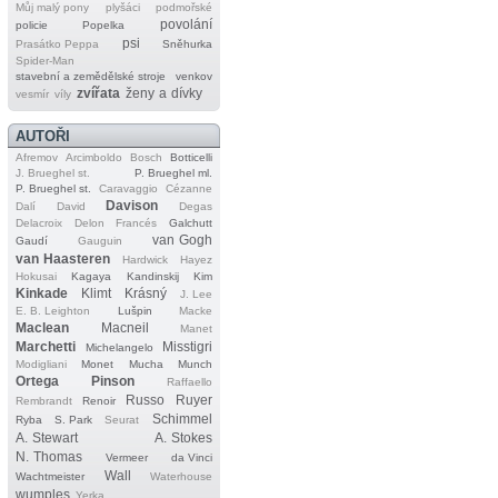
Můj malý pony
plyšáci
podmořské
povolání
policie
Popelka
psi
Prasátko Peppa
Sněhurka
Spider‐Man
stavební a zemědělské stroje
venkov
zvířata
ženy a dívky
vesmír
víly
AUTOŘI
Afremov
Arcimboldo
Bosch
Botticelli
J. Brueghel st.
P. Brueghel ml.
P. Brueghel st.
Caravaggio
Cézanne
Davison
Dalí
David
Degas
Delacroix
Delon
Francés
Galchutt
van Gogh
Gaudí
Gauguin
van Haasteren
Hardwick
Hayez
Hokusai
Kagaya
Kandinskij
Kim
Kinkade
Klimt
Krásný
J. Lee
E. B. Leighton
Lušpin
Macke
Maclean
Macneil
Manet
Marchetti
Misstigri
Michelangelo
Modigliani
Monet
Mucha
Munch
Ortega
Pinson
Raffaello
Russo
Ruyer
Rembrandt
Renoir
Schimmel
Ryba
S. Park
Seurat
A. Stewart
A. Stokes
N. Thomas
Vermeer
da Vinci
Wall
Wachtmeister
Waterhouse
wumples
Yerka