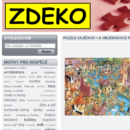
VYHLEDÁVÁNÍ
PUZZLE ZAJÍČKOV + K OBJEDNÁVCE 
MOTIVY PRO DOSPĚLÉ
abstraktní umění
Amsterdam
architektura
auta
cyklistika
černobílé
delfíni
déšť
děti
dinosauři
exotika
draci
Egypt
fantasy
hory
filmy a seriály
Francie
gothic
hrady a zámky
hudební
chaty a domy
Chorvatsko
interiéry
Itálie
Japonsko
jednorožci
jídlo a pití
jezera
kočkovité šelmy
kočky
koláže
krajiny
koně
kostely a chrámy
kreslené
květiny
legrační
lesy
lodě
lesní zvěř
letadla
Londýn
města
majáky
mapy
medvědi