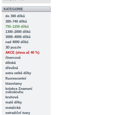
KATEGORIE
do 300 dílků
300–740 dílků
750–1250 dílků
1300–2000 dílků
3000–4000 dílků
nad 4000 dílků
3D puzzle
AKCE (sleva až 40 %)
čtvercová
dětská
dřevěná
extra velké dílky
fluorescentní
hlavolamy
kolekce Znamení
zvěrokruhu
kruhová
malé dílky
metalická
netradiční tvary