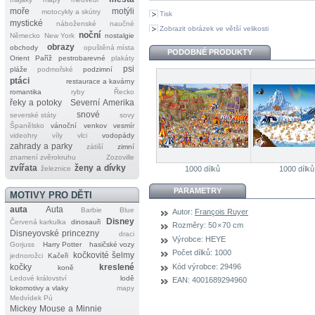
moře
motýli
motocykly a skútry
Tisk
mystické
náboženské
naučné
Zobrazit obrázek ve větší velikosti
noční
Německo
New York
nostalgie
obrazy
obchody
opuštěná místa
PODOBNÉ PRODUKTY
Orient
Paříž
pestrobarevné
plakáty
psi
pláže
podmořské
podzimní
ptáci
restaurace a kavárny
romantika
ryby
Řecko
řeky a potoky
Severní Amerika
snové
severské státy
sovy
Španělsko
vánoční
venkov
vesmír
videohry
víly
vlci
vodopády
zahrady a parky
zátiší
zimní
znamení zvěrokruhu
Zozoville
zvířata
ženy a dívky
železnice
1000 dílků
1000 dílků
PARAMETRY
MOTIVY PRO DĚTI
auta
Auta
Barbie
Blue
Autor:
François Ruyer
Disney
Červená karkulka
dinosauři
Rozměry:
50 × 70 cm
Disneyovské princezny
draci
Výrobce:
HEYE
Gorjuss
Harry Potter
hasičské vozy
Počet dílků:
1000
kočkovité šelmy
jednorožci
Kačeři
Kód výrobce:
29496
kočky
kreslené
koně
Ledové království
lodě
EAN:
4001689294960
lokomotivy a vlaky
mapy
Medvídek Pú
Mickey Mouse a Minnie