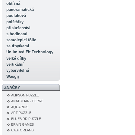
obtížná
panoramatická
podlahová
polštářky
příslušenství
s hodinami
samolepicí fólie
se třpytkami
Unlimited Fit Technology
velké dílky
vertikální
vybarvitelná
Wasgij
ZNAČKY
ALIPSON PUZZLE
ANATOLIAN / PERRE
AQUARIUS
ART PUZZLE
BLUEBIRD PUZZLE
BRAIN GAMES
CASTORLAND