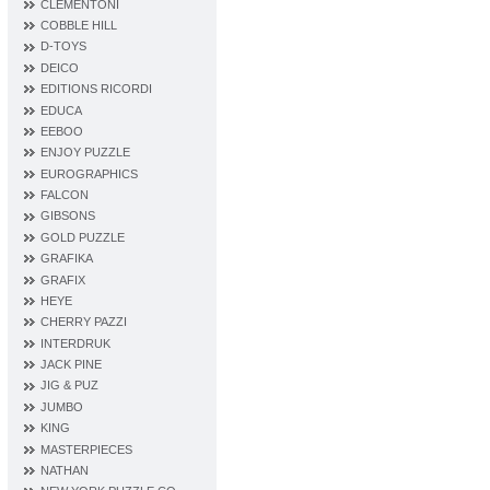
CLEMENTONI
COBBLE HILL
D‐TOYS
DEICO
EDITIONS RICORDI
EDUCA
EEBOO
ENJOY PUZZLE
EUROGRAPHICS
FALCON
GIBSONS
GOLD PUZZLE
GRAFIKA
GRAFIX
HEYE
CHERRY PAZZI
INTERDRUK
JACK PINE
JIG & PUZ
JUMBO
KING
MASTERPIECES
NATHAN