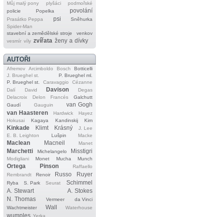
Můj malý pony
plyšáci
podmořské
povolání
policie
Popelka
psi
Prasátko Peppa
Sněhurka
Spider‐Man
stavební a zemědělské stroje
venkov
zvířata
ženy a dívky
vesmír
víly
AUTOŘI
Afremov
Arcimboldo
Bosch
Botticelli
J. Brueghel st.
P. Brueghel ml.
P. Brueghel st.
Caravaggio
Cézanne
Davison
Dalí
David
Degas
Delacroix
Delon
Francés
Galchutt
van Gogh
Gaudí
Gauguin
van Haasteren
Hardwick
Hayez
Hokusai
Kagaya
Kandinskij
Kim
Kinkade
Klimt
Krásný
J. Lee
E. B. Leighton
Lušpin
Macke
Maclean
Macneil
Manet
Marchetti
Misstigri
Michelangelo
Modigliani
Monet
Mucha
Munch
Ortega
Pinson
Raffaello
Russo
Ruyer
Rembrandt
Renoir
Schimmel
Ryba
S. Park
Seurat
A. Stewart
A. Stokes
N. Thomas
Vermeer
da Vinci
Wall
Wachtmeister
Waterhouse
wumples
Yerka