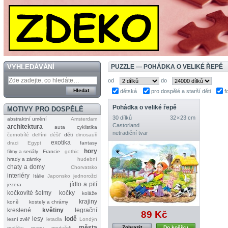
VYHLEDÁVÁNÍ
PUZZLE — POHÁDKA O VELIKÉ ŘEPĚ
od
do
dětská
pro dospělé a starší děti
f
Pohádka o veliké řepě
MOTIVY PRO DOSPĚLÉ
30 dílků
32 × 23 cm
abstraktní umění
Amsterdam
Castorland
architektura
auta
cyklistika
netradiční tvar
černobílé
delfíni
déšť
děti
dinosauři
exotika
draci
Egypt
fantasy
hory
filmy a seriály
Francie
gothic
hrady a zámky
hudební
chaty a domy
Chorvatsko
interiéry
Itálie
Japonsko
jednorožci
jídlo a pití
jezera
kočkovité šelmy
kočky
koláže
krajiny
koně
kostely a chrámy
kreslené
květiny
legrační
89 Kč
lesy
lodě
lesní zvěř
letadla
Londýn
města
Zobrazit
Do košíku
majáky
mapy
medvědi