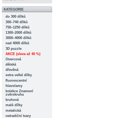
KATEGORIE
do 300 dílků
300–740 dílků
750–1250 dílků
1300–2000 dílků
3000–4000 dílků
nad 4000 dílků
3D puzzle
AKCE (sleva až 40 %)
čtvercová
dětská
dřevěná
extra velké dílky
fluorescentní
hlavolamy
kolekce Znamení
zvěrokruhu
kruhová
malé dílky
metalická
netradiční tvary