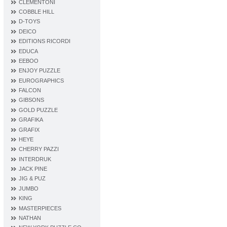
CLEMENTONI
COBBLE HILL
D‐TOYS
DEICO
EDITIONS RICORDI
EDUCA
EEBOO
ENJOY PUZZLE
EUROGRAPHICS
FALCON
GIBSONS
GOLD PUZZLE
GRAFIKA
GRAFIX
HEYE
CHERRY PAZZI
INTERDRUK
JACK PINE
JIG & PUZ
JUMBO
KING
MASTERPIECES
NATHAN