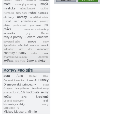
moře
motýli
motocykly a skútry
mystické
náboženské
naučné
noční
Německo
New York
nostalgie
obrazy
obchody
opuštěná místa
Orient
Paříž
pestrobarevné
plakáty
psi
pláže
podmořské
podzimní
ptáci
restaurace a kavárny
romantika
ryby
Řecko
řeky a potoky
Severní Amerika
snové
severské státy
sovy
Španělsko
vánoční
venkov
vesmír
videohry
víly
vlci
vodopády
zahrady a parky
zátiší
zimní
znamení zvěrokruhu
Zozoville
zvířata
ženy a dívky
železnice
MOTIVY PRO DĚTI
auta
Auta
Barbie
Blue
Disney
Červená karkulka
dinosauři
Disneyovské princezny
draci
Gorjuss
Harry Potter
hasičské vozy
kočkovité šelmy
jednorožci
Kačeři
kočky
kreslené
koně
Ledové království
lodě
lokomotivy a vlaky
mapy
Medvídek Pú
Mickey Mouse a Minnie