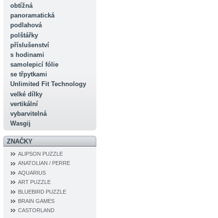
obtížná
panoramatická
podlahová
polštářky
příslušenství
s hodinami
samolepicí fólie
se třpytkami
Unlimited Fit Technology
velké dílky
vertikální
vybarvitelná
Wasgij
ZNAČKY
ALIPSON PUZZLE
ANATOLIAN / PERRE
AQUARIUS
ART PUZZLE
BLUEBIRD PUZZLE
BRAIN GAMES
CASTORLAND