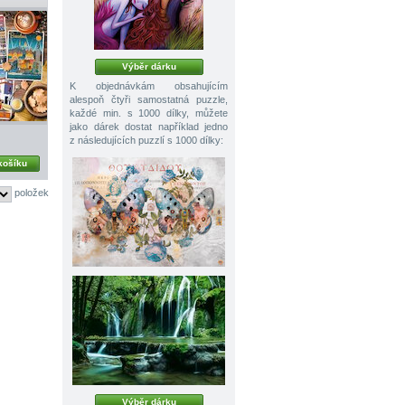
Výběr dárku
K objednávkám obsahujícím
alespoň čtyři samostatná puzzle,
každé min. s 1000 dílky, můžete
jako dárek dostat například jedno
z následujících puzzlí s 1000 dílky:
košíku
položek
Výběr dárku