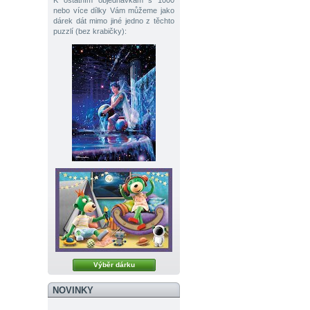
K ostatním objednávkám s 1000
nebo více dílky Vám můžeme jako
dárek dát mimo jiné jedno z těchto
puzzlí (bez krabičky):
Výběr dárku
NOVINKY