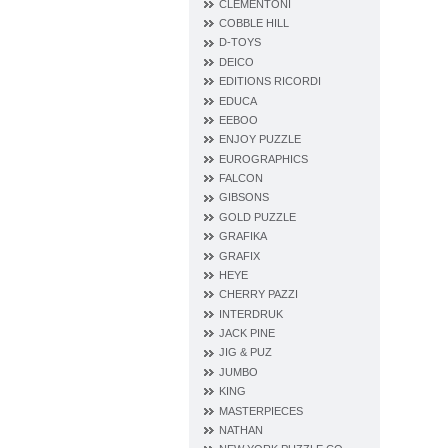
CLEMENTONI
COBBLE HILL
D‐TOYS
DEICO
EDITIONS RICORDI
EDUCA
EEBOO
ENJOY PUZZLE
EUROGRAPHICS
FALCON
GIBSONS
GOLD PUZZLE
GRAFIKA
GRAFIX
HEYE
CHERRY PAZZI
INTERDRUK
JACK PINE
JIG & PUZ
JUMBO
KING
MASTERPIECES
NATHAN