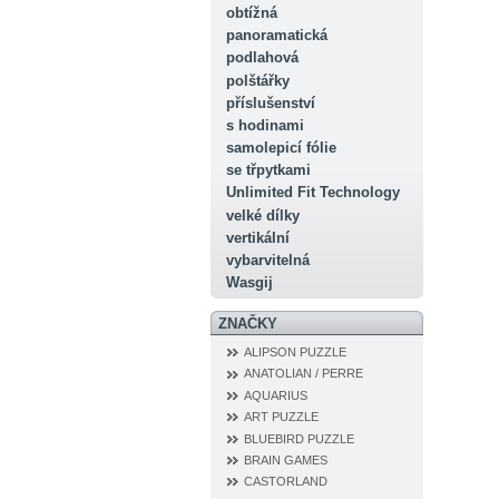
obtížná
panoramatická
podlahová
polštářky
příslušenství
s hodinami
samolepicí fólie
se třpytkami
Unlimited Fit Technology
velké dílky
vertikální
vybarvitelná
Wasgij
ZNAČKY
ALIPSON PUZZLE
ANATOLIAN / PERRE
AQUARIUS
ART PUZZLE
BLUEBIRD PUZZLE
BRAIN GAMES
CASTORLAND