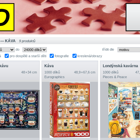
 — KÁVA
9 produktů
do
třídit dle
á
pro dospělé a starší děti
fotografie
kreslená/obrazy
 kávu
Káva
Londýnská kavárna
48 × 34 cm
1000 dílků
48,9 × 67,6 cm
1000 dílků
47,
Eurographics
Pieces & Peace