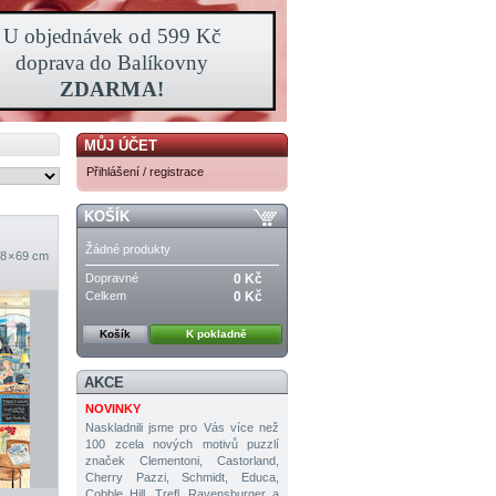
MŮJ ÚČET
Přihlášení / registrace
KOŠÍK
Žádné produkty
8 × 69 cm
Dopravné
0 Kč
Celkem
0 Kč
Košík
K pokladně
AKCE
NOVINKY
Naskladnili jsme pro Vás více než
100 zcela nových motivů puzzlí
značek Clementoni, Castorland,
Cherry Pazzi, Schmidt, Educa,
Cobble Hill, Trefl, Ravensburger a