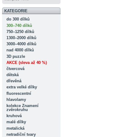
KATEGORIE
do 300 dílků
300–740 dílků
750–1250 dílků
1300–2000 dílků
3000–4000 dílků
nad 4000 dílků
3D puzzle
AKCE (sleva až 40 %)
čtvercová
dětská
dřevěná
extra velké dílky
fluorescentní
hlavolamy
kolekce Znamení
zvěrokruhu
kruhová
malé dílky
metalická
netradiční tvary