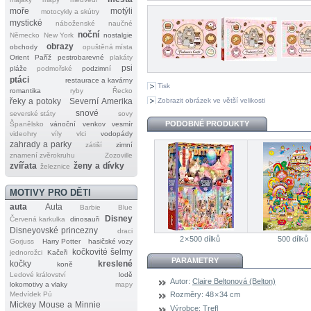
moře
motýli
motocykly a skútry
mystické
náboženské
naučné
noční
Německo
New York
nostalgie
obrazy
obchody
opuštěná místa
Orient
Paříž
pestrobarevné
plakáty
psi
pláže
podmořské
podzimní
ptáci
restaurace a kavárny
Tisk
romantika
ryby
Řecko
Zobrazit obrázek ve větší velikosti
řeky a potoky
Severní Amerika
snové
severské státy
sovy
PODOBNÉ PRODUKTY
Španělsko
vánoční
venkov
vesmír
videohry
víly
vlci
vodopády
zahrady a parky
zátiší
zimní
znamení zvěrokruhu
Zozoville
zvířata
ženy a dívky
železnice
MOTIVY PRO DĚTI
auta
Auta
Barbie
Blue
Disney
Červená karkulka
dinosauři
Disneyovské princezny
draci
2 × 500 dílků
500 dílků
Gorjuss
Harry Potter
hasičské vozy
kočkovité šelmy
jednorožci
Kačeři
PARAMETRY
kočky
kreslené
koně
Ledové království
lodě
Autor:
Claire Beltonová (Belton)
lokomotivy a vlaky
mapy
Medvídek Pú
Rozměry:
48 × 34 cm
Mickey Mouse a Minnie
Výrobce:
Trefl