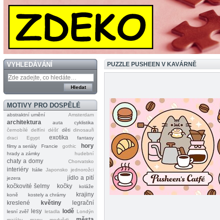
VYHLEDÁVÁNÍ
PUZZLE PUSHEEN V KAVÁRNĚ
MOTIVY PRO DOSPĚLÉ
abstraktní umění
Amsterdam
architektura
auta
cyklistika
černobílé
delfíni
déšť
děti
dinosauři
exotika
draci
Egypt
fantasy
hory
filmy a seriály
Francie
gothic
hrady a zámky
hudební
chaty a domy
Chorvatsko
interiéry
Itálie
Japonsko
jednorožci
jídlo a pití
jezera
kočkovité šelmy
kočky
koláže
krajiny
koně
kostely a chrámy
kreslené
květiny
legrační
lesy
lodě
lesní zvěř
letadla
Londýn
města
majáky
mapy
medvědi