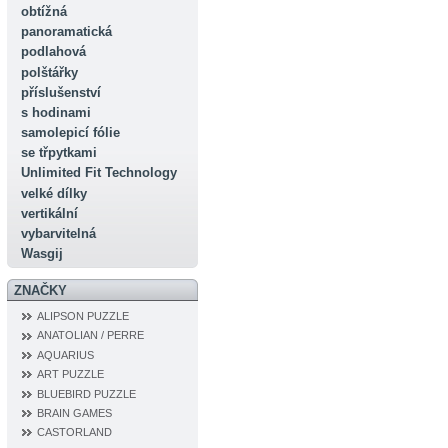
obtížná
panoramatická
podlahová
polštářky
příslušenství
s hodinami
samolepicí fólie
se třpytkami
Unlimited Fit Technology
velké dílky
vertikální
vybarvitelná
Wasgij
ZNAČKY
ALIPSON PUZZLE
ANATOLIAN / PERRE
AQUARIUS
ART PUZZLE
BLUEBIRD PUZZLE
BRAIN GAMES
CASTORLAND