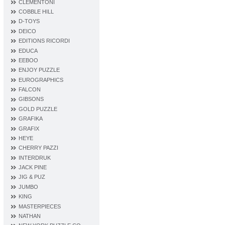
CLEMENTONI
COBBLE HILL
D‐TOYS
DEICO
EDITIONS RICORDI
EDUCA
EEBOO
ENJOY PUZZLE
EUROGRAPHICS
FALCON
GIBSONS
GOLD PUZZLE
GRAFIKA
GRAFIX
HEYE
CHERRY PAZZI
INTERDRUK
JACK PINE
JIG & PUZ
JUMBO
KING
MASTERPIECES
NATHAN