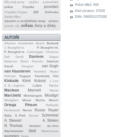
Můj malý pony
plyšáci
podmořské
Počet dílků:
500
povolání
policie
Popelka
Kód výrobce:
37528
psi
Prasátko Peppa
Sněhurka
EAN:
5900511375282
Spider‐Man
stavební a zemědělské stroje
venkov
zvířata
ženy a dívky
vesmír
víly
AUTOŘI
Afremov
Arcimboldo
Bosch
Botticelli
J. Brueghel st.
P. Brueghel ml.
P. Brueghel st.
Caravaggio
Cézanne
Davison
Dalí
David
Degas
Delacroix
Delon
Francés
Galchutt
van Gogh
Gaudí
Gauguin
van Haasteren
Hardwick
Hayez
Hokusai
Kagaya
Kandinskij
Kim
Kinkade
Klimt
Krásný
J. Lee
E. B. Leighton
Lušpin
Macke
Maclean
Macneil
Manet
Marchetti
Misstigri
Michelangelo
Modigliani
Monet
Mucha
Munch
Ortega
Pinson
Raffaello
Russo
Ruyer
Rembrandt
Renoir
Schimmel
Ryba
S. Park
Seurat
A. Stewart
A. Stokes
N. Thomas
Vermeer
da Vinci
Wall
Wachtmeister
Waterhouse
wumples
Yerka