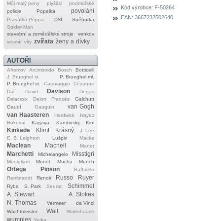
Můj malý pony
plyšáci
podmořské
Kód výrobce:
F-50264
povolání
policie
Popelka
EAN:
3667232502640
psi
Prasátko Peppa
Sněhurka
Spider‐Man
stavební a zemědělské stroje
venkov
zvířata
ženy a dívky
vesmír
víly
AUTOŘI
Afremov
Arcimboldo
Bosch
Botticelli
J. Brueghel st.
P. Brueghel ml.
P. Brueghel st.
Caravaggio
Cézanne
Davison
Dalí
David
Degas
Delacroix
Delon
Francés
Galchutt
van Gogh
Gaudí
Gauguin
van Haasteren
Hardwick
Hayez
Hokusai
Kagaya
Kandinskij
Kim
Kinkade
Klimt
Krásný
J. Lee
E. B. Leighton
Lušpin
Macke
Maclean
Macneil
Manet
Marchetti
Misstigri
Michelangelo
Modigliani
Monet
Mucha
Munch
Ortega
Pinson
Raffaello
Russo
Ruyer
Rembrandt
Renoir
Schimmel
Ryba
S. Park
Seurat
A. Stewart
A. Stokes
N. Thomas
Vermeer
da Vinci
Wall
Wachtmeister
Waterhouse
wumples
Yerka