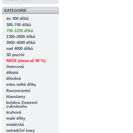
KATEGORIE
do 300 dílků
300–740 dílků
750–1250 dílků
1300–2000 dílků
3000–4000 dílků
nad 4000 dílků
3D puzzle
AKCE (sleva až 40 %)
čtvercová
dětská
dřevěná
extra velké dílky
fluorescentní
hlavolamy
kolekce Znamení
zvěrokruhu
kruhová
malé dílky
metalická
netradiční tvary