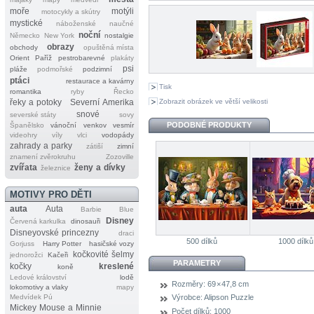
moře
motýli
motocykly a skútry
mystické
náboženské
naučné
noční
Německo
New York
nostalgie
obrazy
obchody
opuštěná místa
Orient
Paříž
pestrobarevné
plakáty
psi
pláže
podmořské
podzimní
ptáci
restaurace a kavárny
Tisk
romantika
ryby
Řecko
Zobrazit obrázek ve větší velikosti
řeky a potoky
Severní Amerika
snové
severské státy
sovy
PODOBNÉ PRODUKTY
Španělsko
vánoční
venkov
vesmír
videohry
víly
vlci
vodopády
zahrady a parky
zátiší
zimní
znamení zvěrokruhu
Zozoville
zvířata
ženy a dívky
železnice
MOTIVY PRO DĚTI
auta
Auta
Barbie
Blue
Disney
Červená karkulka
dinosauři
Disneyovské princezny
draci
500 dílků
1000 dílků
Gorjuss
Harry Potter
hasičské vozy
kočkovité šelmy
jednorožci
Kačeři
PARAMETRY
kočky
kreslené
koně
Ledové království
lodě
Rozměry:
69 × 47,8 cm
lokomotivy a vlaky
mapy
Medvídek Pú
Výrobce:
Alipson Puzzle
Mickey Mouse a Minnie
Počet dílků:
1000