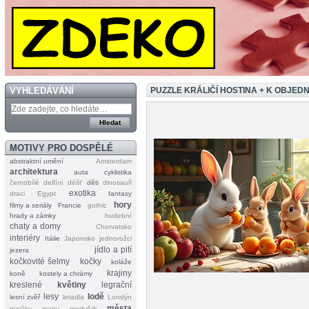
VYHLEDÁVÁNÍ
PUZZLE KRÁLIČÍ HOSTINA + K OBJE
MOTIVY PRO DOSPĚLÉ
abstraktní umění
Amsterdam
architektura
auta
cyklistika
černobílé
delfíni
déšť
děti
dinosauři
exotika
draci
Egypt
fantasy
hory
filmy a seriály
Francie
gothic
hrady a zámky
hudební
chaty a domy
Chorvatsko
interiéry
Itálie
Japonsko
jednorožci
jídlo a pití
jezera
kočkovité šelmy
kočky
koláže
krajiny
koně
kostely a chrámy
kreslené
květiny
legrační
lesy
lodě
lesní zvěř
letadla
Londýn
města
majáky
mapy
medvědi