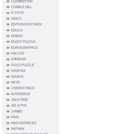
CLEMENTONI
COBBLE HILL
D‐TOYS
DEICO
EDITIONS RICORDI
EDUCA
EEBOO
ENJOY PUZZLE
EUROGRAPHICS
FALCON
GIBSONS
GOLD PUZZLE
GRAFIKA
GRAFIX
HEYE
CHERRY PAZZI
INTERDRUK
JACK PINE
JIG & PUZ
JUMBO
KING
MASTERPIECES
NATHAN