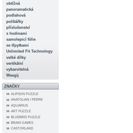
obtížná
panoramatická
podlahová
polštářky
příslušenství
s hodinami
samolepicí fólie
se třpytkami
Unlimited Fit Technology
velké dílky
vertikální
vybarvitelná
Wasgij
ZNAČKY
ALIPSON PUZZLE
ANATOLIAN / PERRE
AQUARIUS
ART PUZZLE
BLUEBIRD PUZZLE
BRAIN GAMES
CASTORLAND